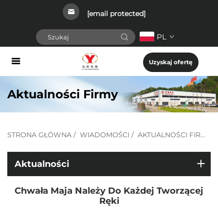
[email protected]
PL
Uzyskaj ofertę
Aktualności Firmy
STRONA GŁÓWNA
/
WIADOMOŚCI
/
AKTUALNOŚCI FIRMY
Aktualności
Chwała Maja Należy Do Każdej Tworzącej
Ręki