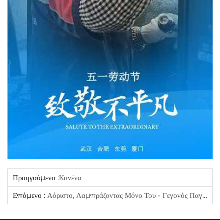
Προηγούμενο :
Κανένα
Επόμενο :
Αόριστο, Λαμπράζοντας Μόνο Του - Γεγονός Παγκόσμια Ημέρας Της Γυναίκας 2025 Της Yijue