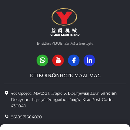
Επιλέξτε YIJUE, Επιλέξτε Επιτυχία
ΕΠΙΚΟΙΝΩΝΗΣΤΕ ΜΑΖΙ ΜΑΣ
4ος Όροφος, Μονάδα 1, Κτίριο 3, Βιομηχανική Ζώνη Sandian
Desiyuan, Περιοχή Dongxihu, Γουχάν, Κίνα Post Code:
430040
8618971664820
8618971664820