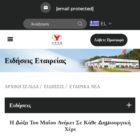
[email protected]
EL
Λάβετε Προσφορά
Ειδήσεις Εταιρείας
ΑΡΧΙΚΉ ΣΕΛΊΔΑ
/
ΕΙΔΉΣΕΙΣ
/
ΕΤΑΙΡΙΚΆ ΝΈΑ
Ειδήσεις
Η Δόξα Του Μαΐου Ανήκει Σε Κάθε Δημιουργική
Χέρι