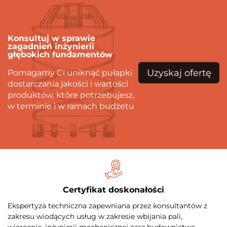
Konsultuj w sprawie
zagadnień inżynierii
głębokich fundamentów
Uzyskaj ofertę
Pomagamy Ci uniknąć pułapki
dostarczania jakości i wartości
produktów, które potrzebujesz,
w terminie i w ramach budżetu
Certyfikat doskonałości
Ekspertyza techniczna zapewniana przez konsultantów z
zakresu wiodących usług w zakresie wbijania pali,
wiercenia, inżynierii mechanicznej oraz budownictwa