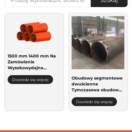
Szukaj
1500 mm 1400 mm Na
Zamówienie
Wysokowydajna
Stalowa Wiertarka
Obudowy segmentowe
Obrotowa Do Palec
Dowiedz się więcej
dwuścienne
Fundamentowych Rury
Tymczasowa obudowa
Oparciowe
do wierceń
odkładanych
Dowiedz się więcej