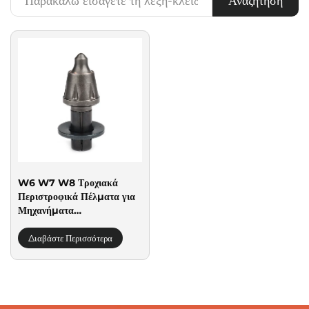
Αναζήτηση
W6 W7 W8 Τροχιακά
Περιστροφικά Πέλματα για
Μηχανήματα
Φρεζαρίσματος Ασφάλτου
Wirtgen
Διαβάστε Περισσότερα