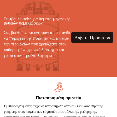
Συμβουλευτείτε για θέματα μηχανικής
βαθειών θεμελιώσεων
Σας βοηθούμε να αποφύγετε το παγίδι
Λάβετε Προσφορά
να παρέχετε την ποιότητα και την αξία
των προϊόντων που χρειάζεστε στον
καθορισμένο χρονικό διάστημα και
μέσα στον προϋπολογισμό
Πιστοποιημένη αριστεία
Εμπειρογνώμονας τεχνική υποστήριξη από συμβούλους πρώτης
γραμμής στον τομέα των εργασιών πασσάλωσης, γεώτρησης,
μηχανικής και πολιτικού μηχανικού — διασφαλίζοντας ομαλές και