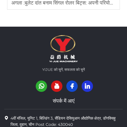
अगला :
बुलेट दांत बनाम सिंगल रोलर बिट्स: अपनी परियोजना के लिए सही उपकरण का चयन करना
YIJUE को चुनें, सफलता को चुनें
संपर्क में आएं
4वीं मंजिल, यूनिट 1, बिल्डिंग 3, सैंडियन देसियुआन औद्योगिक क्षेत्र, डोंगक्सिहु
जिला, वुहान, चीन Post Code: 430040