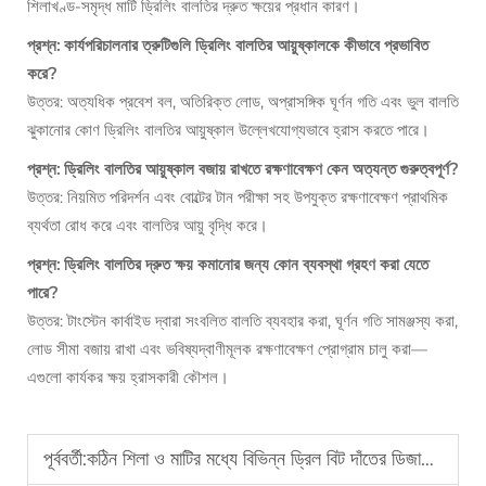
শিলাখণ্ড-সমৃদ্ধ মাটি ড্রিলিং বালতির দ্রুত ক্ষয়ের প্রধান কারণ।
প্রশ্ন: কার্যপরিচালনার ত্রুটিগুলি ড্রিলিং বালতির আয়ুষ্কালকে কীভাবে প্রভাবিত
করে?
উত্তর: অত্যধিক প্রবেশ বল, অতিরিক্ত লোড, অপ্রাসঙ্গিক ঘূর্ণন গতি এবং ভুল বালতি
ঝুকানোর কোণ ড্রিলিং বালতির আয়ুষ্কাল উল্লেখযোগ্যভাবে হ্রাস করতে পারে।
প্রশ্ন: ড্রিলিং বালতির আয়ুষ্কাল বজায় রাখতে রক্ষণাবেক্ষণ কেন অত্যন্ত গুরুত্বপূর্ণ?
উত্তর: নিয়মিত পরিদর্শন এবং বোল্টের টান পরীক্ষা সহ উপযুক্ত রক্ষণাবেক্ষণ প্রাথমিক
ব্যর্থতা রোধ করে এবং বালতির আয়ু বৃদ্ধি করে।
প্রশ্ন: ড্রিলিং বালতির দ্রুত ক্ষয় কমানোর জন্য কোন ব্যবস্থা গ্রহণ করা যেতে
পারে?
উত্তর: টাংস্টেন কার্বাইড দ্বারা সংবলিত বালতি ব্যবহার করা, ঘূর্ণন গতি সামঞ্জস্য করা,
লোড সীমা বজায় রাখা এবং ভবিষ্যদ্বাণীমূলক রক্ষণাবেক্ষণ প্রোগ্রাম চালু করা—
এগুলো কার্যকর ক্ষয় হ্রাসকারী কৌশল।
পূর্ববর্তী:
কঠিন শিলা ও মাটির মধ্যে বিভিন্ন ড্রিল বিট দাঁতের ডিজাইন কীভাবে ড্রিলিং দক্ষতাকে প্রভাবিত করে