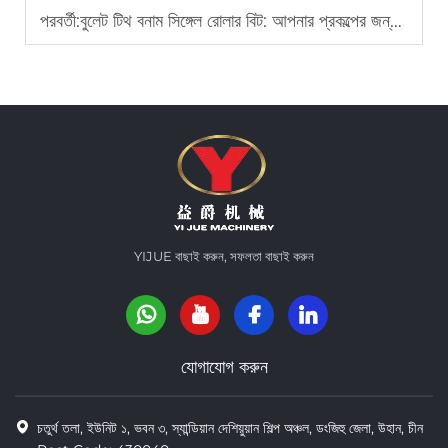
পরবর্তী:
বুলেট টিথ বনাম সিঙ্গেল রোলার বিট: আপনার প্রকল্পের জন্য সঠিক টুল নির্বাচন
YIJUE বাছাই করুন, সফলতা বাছাই করুন
যোগাযোগ করুন
চতুর্থ তলা, ইউনিট ১, ভবন ৩, স্যান্ডিয়ান দেশিয়ুয়ান শিল্প অঞ্চল, ডংজিহু জেলা, উহান, চীন