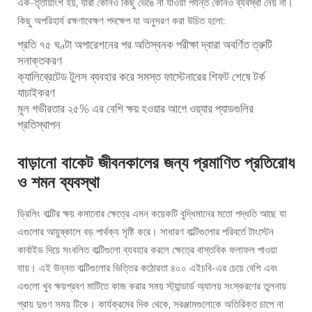
এক-তৃতীয়াংশ হয়, যারা কোনও কিছু ভেঙে না যাওয়া পর্যন্ত কোনও ব্যবস্থা নেয় না।
কিছু অপরিহার্য রক্ষণাবেক্ষণ পদক্ষেপ যা অনুসরণ করা উচিত হলো:
প্রতি ৭৫ ঘণ্টা অপারেশনের পর অতিস্বনক পরীক্ষা দ্বারা অবর্ণিত ত্রুটি
সনাক্তকরণ
ক্যালিব্রেটেড টুলস ব্যবহার করে সমস্ত ফাস্টেনারের শিফট শেষে টর্ক
যাচাইকরণ
মূল গভীরতার ২৫% এর বেশি ক্ষয় হওয়ার আগে ওয়্যার প্যাডগুলির
প্রতিস্থাপন
বাড়ানো বাকেট জীবনকালের জন্য প্রমাণিত প্রতিরোধ
ও শমন ব্যবস্থা
ড্রিলিং বাল্টির ক্ষয় কমানোর ক্ষেত্রে এমন কয়েকটি বুদ্ধিমানের মতো পদ্ধতি আছে যা
এগুলোর আয়ুষ্কালে বড় পার্থক্য সৃষ্টি করে। সাধারণ বাল্টিগুলোর পরিবর্তে টাংস্টেন
কার্বাইড দিয়ে সংবলিত বাল্টিগুলো ব্যবহার করলে ক্ষেত্রে বাস্তবিক ফলাফল পাওয়া
যায়। এই উন্নত বাল্টিগুলোর ভিত্তির কঠোরতা ৪০০ এইচবি-এর চেয়ে বেশি এবং
এগুলো খুব ক্ষয়প্রবণ মাটিতে কাজ করার সময় স্ট্যান্ডার্ড অ্যালয় সংস্করণের তুলনায়
প্রায় দুগুণ সময় টিকে। কার্যক্রমের দিক থেকে, সরঞ্জামগুলোকে অতিরিক্ত চাপে না