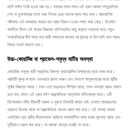
ছোট ফাটল তৈরি হওয়া শুরু হয়। সময়ের সাথে সাথে এই ধ্রুব আঘাত বস্তুগুলিকে
শেল বা চুনাপাথরের মতো নরম শিলার চেয়ে অনেক দ্রুত ক্ষয় করে। প্রায়োগিক
পরীক্ষায় এই অবস্থায় ক্ষয়ের হার প্রায় দ্বিগুণ হওয়া লক্ষ্য করা গেছে। টাংস্টেন
কার্বাইড টিপস এই ক্ষয়ের বিরুদ্ধে মেশিনগুলির আয়ু বাড়াতে সহায়তা করে, তবুও
অপারেটরদের দীর্ঘ সময় ধরে ভারী আঘাতের কাজের পর টুকরো বা চিপ গুলি খসে পড়ার
বিষয়ে সতর্ক থাকতে হবে।
উচ্চ-কোয়ার্টজ বা গ্রাভেল-সমৃদ্ধ মাটির অবস্থা
কোয়ার্টজ-সমৃদ্ধ মাটি প্রকৃতির নিজস্ব অ্যাব্রেসিভ উপাদানের মতো কাজ করে।
প্রতিটি ক্ষুদ্র কণাকে এমনভাবে কল্পনা করুন যেন সেগুলো বালুকাগারের মতো বাল্টির
পৃষ্ঠের বিরুদ্ধে ঘষছে। যখন এতে কঙ্কড়ও মিশ্রিত থাকে, তখন অবস্থা আরও খারাপ
হয়ে যায়, কারণ এই ধ্রুব ঘর্ষণ যন্ত্রপাতিকে অত্যধিক ক্ষতিগ্রস্ত করে। এটি
বিশেষভাবে নদীর তীরবর্তী অঞ্চল ও পুরনো হিমবাহী জমায় ঘটে, যেখানে পাথরগুলোর
ধারালো কিনারা থাকে যা যন্ত্রপাতিকে অনেক দ্রুত ক্ষয় করে। এই সমস্ত কারক
একত্রিত হয়ে বাল্টির দাঁতগুলোকে আঠালো কাদামাটিতে কাজ করার তুলনায় প্রায় এক-
তৃতীয়াংশ দ্রুত ক্ষয় করে। যা আমরা ক্ষেত্রে দেখছি তা হলো...