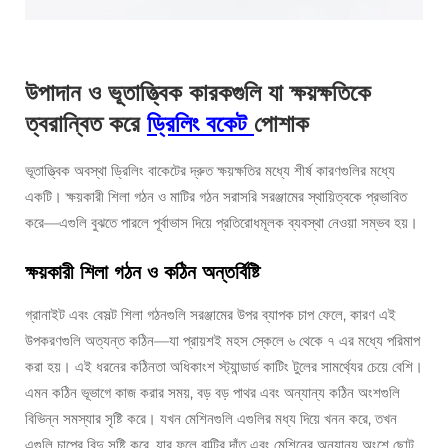
উপাদান ও ভূতাত্ত্বিক কারকগুলি যা ক্ষয়ক্ষতিকে
ত্বরান্বিত করে
ড্রিলিং বকেট
পোশাক
ভূতাত্ত্বিক অবস্থা ড্রিলিং বাকেটের দ্রুত ক্ষয়ক্ষতির মধ্যে শীর্ষ কারণগুলির মধ্যে
একটি। ক্ষয়কারী শিলা গঠন ও মাটির গঠন সরাসরি সরঞ্জামের স্থায়িত্বকে প্রভাবিত
করে—এগুলি বুঝতে পারলে পূর্বাভাস দিয়ে প্রতিরোধমূলক ব্যবস্থা নেওয়া সম্ভব হয়।
ক্ষয়কারী শিলা গঠন ও কঠিন অন্তর্বিষ্টি
গ্রানাইট এবং বেসল্ট শিলা গঠনগুলি সরঞ্জামের উপর ব্যাপক চাপ ফেলে, কারণ এই
উপকরণগুলি অত্যন্ত কঠিন—যা প্রায়শই মহস স্কেলে ৬ থেকে ৭ এর মধ্যে পরিমাপ
করা হয়। এই ধরনের কঠিনতা অধিকাংশ স্ট্যান্ডার্ড কাটিং টুলের সামর্থ্যের চেয়ে বেশি।
এমন কঠিন ভূভাগে কাজ করার সময়, বড় বড় পাথর এবং অন্যান্য কঠিন অংশগুলি
বিভিন্ন সমস্যার সৃষ্টি করে। যখন মেশিনগুলি এগুলির মধ্য দিয়ে খনন করে, তখন
এগুলি চাপের বিন্দু সৃষ্টি করে, যার ফলে বাল্টির দাঁত এবং মেশিনের অন্যান্য অংশে ছোট