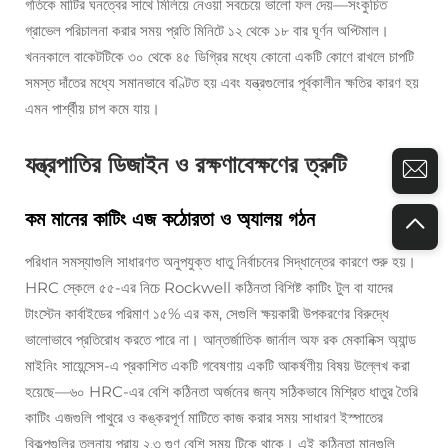
গতিকে মাটির ঘনত্বের সাথে মিলিয়ে নেওয়া সবচেয়ে ভালো ফল দেয়—সংকুচিত
গ্রাভেল পরিচালনা করার সময় প্রতি মিনিটে ১২ থেকে ১৮ বার ঘূর্ণন অপ্টিমাল।
খননকালে বাকেটটিকে ৩০ থেকে ৪৫ ডিগ্রির মধ্যে কোনো একটি কোণে রাখলে চাপটি
সমস্ত দাঁতের মধ্যে সমানভাবে বণ্টিত হয় এবং যন্ত্রগুলোর পূর্বকালীন ক্ষতির কারণ হয়
এমন পার্শ্বীয় চাপ কমে যায়।
যন্ত্রপাতির ডিজাইন ও রক্ষণাবেক্ষণের ত্রুটি
কম মানের কাটিং এজ কঠোরতা ও অ্যালয় গঠন
পরিধান সমস্যাগুলি সাধারণত অনুপযুক্ত ধাতু নির্বাচনের সিদ্ধান্তের কারণে শুরু হয়।
HRC স্কেলে ৫৫-এর নিচে Rockwell কঠিনতা বিশিষ্ট কাটিং টুল বা যাদের
টাংস্টেন কার্বাইডের পরিমাণ ১৫% এর কম, সেগুলি ক্ষয়কারী উপকরণের বিরুদ্ধে
ভালোভাবে প্রতিরোধ করতে পারে না। আন্তর্জাতিক জার্নাল অফ রক মেকানিক্স অ্যান্ড
মাইনিং সায়েন্সেস-এ প্রকাশিত একটি গবেষণায় একটি আকর্ষণীয় বিষয় উল্লেখ করা
হয়েছে—৬০ HRC-এর বেশি কঠিনতা অর্জনের জন্য সঠিকভাবে মিশ্রিত ধাতুর তৈরি
কাটিং এজগুলি পাথুরে ও কঙ্করপূর্ণ মাটিতে কাজ করার সময় সাধারণ ইস্পাতের
বিকল্পগুলির তুলনায় প্রায় ২.৩ গুণ বেশি সময় টিকে থাকে। এই কঠিনতা মানগুলি