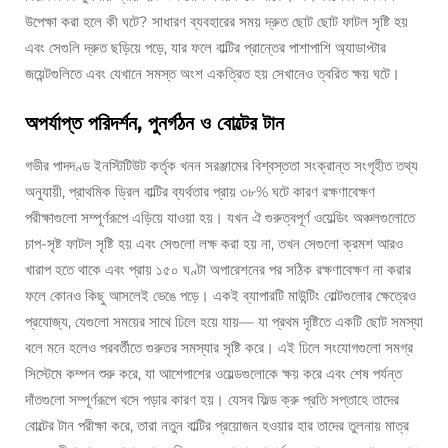
উপেক্ষা করা হলে কী ঘটে? সাধারণ ব্যবহারের সময় দ্রুত ছোট ছোট ফাটল সৃষ্টি হয়
এবং সেগুলি দ্রুত ছড়িয়ে পড়ে, যার ফলে বাল্টির প্রান্তের পাশাপাশি অ্যাডাপ্টার
জয়েন্টগুলিতে এবং যেখানে সমস্ত অংশ একত্রিত হয় সেখানেও ত্বরিত ক্ষয় ঘটে।
অপর্যাপ্ত পরিদর্শন, পুনর্গঠন ও বোল্টের টান
গভীর পাদদণ্ড ইনস্টিটিউট কর্তৃক খনন সরঞ্জামের বিশ্বস্ততা সংক্রান্ত সংগৃহীত তথ্য
অনুযায়ী, প্রাথমিক ড্রিল বাল্টির ব্যর্থতার প্রায় ৩৮% ঘটে কারণ রক্ষণাবেক্ষণ
পরীক্ষাগুলো সম্পূর্ণরূপে এড়িয়ে যাওয়া হয়। যখন ঐ গুরুত্বপূর্ণ ওয়েল্ডিং অঞ্চলগুলোতে
চাপ-সৃষ্ট ফাটল সৃষ্টি হয় এবং সেগুলো লক্ষ করা হয় না, তখন সেগুলো ক্রমশ আরও
খারাপ হতে থাকে এবং প্রায় ১৫০ ঘণ্টা অপারেশনের পর সঠিক রক্ষণাবেক্ষণ না করার
ফলে কোনও কিছু আসলেই ভেঙে পড়ে। একই ব্যাপারটি মাউন্টিং বোল্টগুলোর ক্ষেত্রেও
প্রযোজ্য, যেগুলো সময়ের সাথে ঢিলে হয়ে যায়— যা প্রথম দৃষ্টিতে একটি ছোট সমস্যা
বলে মনে হলেও পরবর্তীতে গুরুতর সমস্যার সৃষ্টি করে। এই ঢিলে সংযোগগুলো সমগ্র
সিস্টেমে কম্পন শুরু করে, যা আশেপাশের ওয়েল্ডগুলোকে ক্ষয় করে এবং শেষ পর্যন্ত
দাঁতগুলো সম্পূর্ণরূপে খসে পড়ার কারণ হয়। যেসব ফিল্ড ক্রু প্রতি সপ্তাহে তাদের
বোল্টের টান পরীক্ষা করে, তারা নতুন বাল্টির প্রয়োজন হওয়ার হার তাদের তুলনায় মাত্র