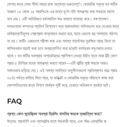
ফেলার জন্য লোড সীমা নজরে রাখা অত্যন্ত গুরুত্বপূর্ণ। কোয়ার্টজ সমৃদ্ধ ঘন মাটির
অঞ্চলে ১৫ থেকে ২৫ আরপিএম-এর মধ্যে ঘূর্ণন গতি সামঞ্জস্য করা সবচেয়ে ভালো
ফল দেয়। এটি অতিরিক্ত ঘর্ষণজনিত ক্ষয় কমাতে সাহায্য করে। রক্ষণাবেক্ষণ
দলগুলোকে কম্পনের প্যাটার্ন বিশ্লেষণ করে ক্রমবর্ধমান ফাটলগুলো ধরে নেওয়ার জন্য
ভবিষ্যদ্বাণীমূলক প্রোগ্রাম বাস্তবায়ন করতে হবে, যাতে এগুলো বড় সমস্যায় পরিণত
না হয়। কাটিং এজগুলো পরীক্ষা করা এবং সমস্ত ফাস্টেনার সুরক্ষিত আছে কিনা তা
মাসিকভাবে যাচাই করা হলে অপ্রত্যাশিত বাধা ছাড়াই কার্যক্রম মসৃণভাবে চলতে
থাকে। ঘন মাটির অবস্থায় অপারেটরদের প্রশিক্ষণ দেওয়া উচিত যাতে তারা টিল্ট কোণ
প্রায় ৫ ডিগ্রির মধ্যে সামঞ্জস্য করতে পারেন—এটি বাল্টির পৃষ্ঠে ক্ষয়কে আরও
সমানভাবে ছড়িয়ে দেয়। এই সমস্ত সমন্বিত অনুশীলনগুলো প্রতিস্থাপন খরচ প্রায়
৩০% পর্যন্ত কমিয়ে দিতে পারে, যা কঙ্ক্রিট ও কোয়ার্টজ সমৃদ্ধ পরিবেশে কাজ করা
কোম্পানিগুলোর জন্য বিশাল পার্থক্য সৃষ্টি করে, যেখানে অধিকাংশ ব্যর্থতা ঘটে।
FAQ
প্রশ্ন: কোন ভূতাত্ত্বিক অবস্থা ড্রিলিং বালতির ক্ষয়কে ত্বরান্বিত করে?
উত্তর: গ্রানাইট এবং ব্যাসাল্টের মতো ক্ষয়কারী স্তর, এবং উচ্চ-কোয়ার্টজ বা