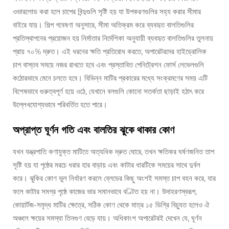
ওভারলোড করা হলে চাপের বিন্দুগুলি সৃষ্টি হয় যা উপকরণগুলির সহ্য করার সীমার
বাইরে যায়। শিল্প গবেষণা অনুসারে, সীমা অতিক্রম করে ব্যবহৃত বালতিগুলির
প্রতিস্থাপনের প্রয়োজন হয় নির্মাতার নির্দেশিকা অনুযায়ী ব্যবহৃত বালতিগুলির তুলনায়
প্রায় ৭০% দ্রুত। এই ধরনের ক্ষতি প্রতিরোধ করতে, অপারেটরদের হাইড্রোলিক
চাপ বাস্তব সময়ে নজর রাখতে হবে এবং প্রস্তাবিত পেনিট্রেশন ফোর্স লেভেলগুলি
কঠোরভাবে মেনে চলতে হবে। বিভিন্ন মাটির প্রকারের মধ্যে সংক্রমণের সময় এটি
বিশেষভাবে গুরুত্বপূর্ণ হয়ে ওঠে, যেখানে বলগুলি কোনো সতর্কতা ছাড়াই হঠাৎ করে
উল্লেখযোগ্যভাবে পরিবর্তিত হতে পারে।
অপ্রাপ্ত ঘূর্ণন গতি এবং বালতির ঝুকে থাকার কোণ
যখন যন্ত্রপাতি কণাযুক্ত মাটিতে অত্যধিক দ্রুত ঘোরে, তখন ক্ষতিকর ঘর্ষণজনিত তাপ
সৃষ্টি হয় যা পৃষ্ঠের মরচে ধরার হার বাড়ায় এবং কাটার ধারটিকে সময়ের সাথে দুর্বল
করে। ঝুকির কোণ ভুল নির্ধারণ করলে ব্লেডের কিছু অংশই সমস্ত চাপ বহন করে, যার
ফলে কাটার সমগ্র পৃষ্ঠে কাজের ভার সমানভাবে বণ্টিত হয় না। উদাহরণস্বরূপ,
কোয়ার্টজ-সমৃদ্ধ মাটির ক্ষেত্রে, সঠিক কোণ থেকে মাত্র ১৫ ডিগ্রি বিচ্যুত হলেও ঐ
অঞ্চলে ক্ষয়ের সমস্যা তিনগুণ বেড়ে যায়। অধিকাংশ অপারেটরই দেখেন যে, ঘূর্ণন