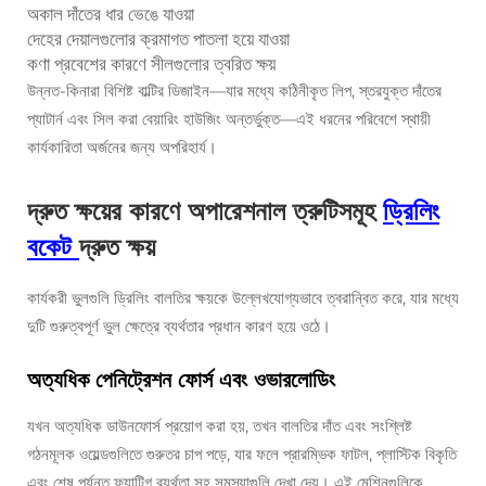
অকাল দাঁতের ধার ভেঙে যাওয়া
দেহের দেয়ালগুলোর ক্রমাগত পাতলা হয়ে যাওয়া
কণা প্রবেশের কারণে সীলগুলোর ত্বরিত ক্ষয়
উন্নত-কিনারা বিশিষ্ট বাল্টির ডিজাইন—যার মধ্যে কঠিনীকৃত লিপ, স্তরযুক্ত দাঁতের
প্যাটার্ন এবং সিল করা বেয়ারিং হাউজিং অন্তর্ভুক্ত—এই ধরনের পরিবেশে স্থায়ী
কার্যকারিতা অর্জনের জন্য অপরিহার্য।
দ্রুত ক্ষয়ের কারণে অপারেশনাল ত্রুটিসমূহ
ড্রিলিং
বকেট
দ্রুত ক্ষয়
কার্যকরী ভুলগুলি ড্রিলিং বালতির ক্ষয়কে উল্লেখযোগ্যভাবে ত্বরান্বিত করে, যার মধ্যে
দুটি গুরুত্বপূর্ণ ভুল ক্ষেত্রে ব্যর্থতার প্রধান কারণ হয়ে ওঠে।
অত্যধিক পেনিট্রেশন ফোর্স এবং ওভারলোডিং
যখন অত্যধিক ডাউনফোর্স প্রয়োগ করা হয়, তখন বালতির দাঁত এবং সংশ্লিষ্ট
গঠনমূলক ওয়েল্ডগুলিতে গুরুতর চাপ পড়ে, যার ফলে প্রারম্ভিক ফাটল, প্লাস্টিক বিকৃতি
এবং শেষ পর্যন্ত ফ্যাটিগ ব্যর্থতা সহ সমস্যাগুলি দেখা দেয়। এই মেশিনগুলিকে