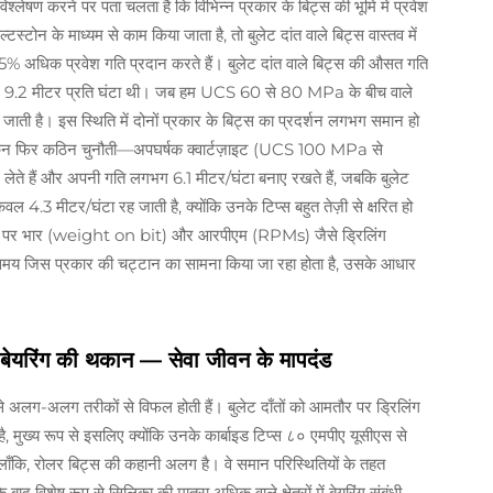
श्लेषण करने पर पता चलता है कि विभिन्न प्रकार के बिट्स की भूमि में प्रवेश
न के माध्यम से काम किया जाता है, तो बुलेट दांत वाले बिट्स वास्तव में
ग 35% अधिक प्रवेश गति प्रदान करते हैं। बुलेट दांत वाले बिट्स की औसत गति
वल 9.2 मीटर प्रति घंटा थी। जब हम UCS 60 से 80 MPa के बीच वाले
 हो जाती है। इस स्थिति में दोनों प्रकार के बिट्स का प्रदर्शन लगभग समान हो
 लेकिन फिर कठिन चुनौती—अपघर्षक क्वार्टज़ाइट (UCS 100 MPa से
 लेते हैं और अपनी गति लगभग 6.1 मीटर/घंटा बनाए रखते हैं, जबकि बुलेट
वल 4.3 मीटर/घंटा रह जाती है, क्योंकि उनके टिप्स बहुत तेज़ी से क्षरित हो
ौरान बिट पर भार (weight on bit) और आरपीएम (RPMs) जैसे ड्रिलिंग
स समय जिस प्रकार की चट्टान का सामना किया जा रहा होता है, उसके आधार
म बेयरिंग की थकान — सेवा जीवन के मापदंड
से अलग-अलग तरीकों से विफल होती हैं। बुलेट दाँतों को आमतौर पर ड्रिलिंग
ै, मुख्य रूप से इसलिए क्योंकि उनके कार्बाइड टिप्स ८० एमपीए यूसीएस से
ाँकि, रोलर बिट्स की कहानी अलग है। वे समान परिस्थितियों के तहत
िशेष रूप से सिलिका की मात्रा अधिक वाले क्षेत्रों में बेयरिंग संबंधी