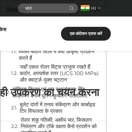
HI
विषय सूची
केस
शिला कठोरता संगतता: बिट डिज़ाइन को शिला
एक कोटेशन प्राप्त करें
की ताकत के अनुरूप बनाना
बुलेट दांत UCS < 80 MPa के मृदु से
मध्यम-कठोर शिला में क्यों उत्कृष्ट प्रदर्शन
करते हैं
जहाँ एकल रोलर बिट्स प्रभुत्व रखते हैं:
कठोर, अपघर्षक स्तर (UCS 100 MPa)
और क्वार्ट्ज़-युक्त चट्टान
ए सही उपकरण का चयन करना
यांत्रिक क्रिया एवं भार स्थानांतरण: बिंदु-
आक्रमण बनाम घूर्णन-कुचलन गतिशीलता
बुलेट दांतों में तनाव संकेंद्रण और कार्बाइड
टिप विफलता के प्रकार
रोलर शंकु गतिकी: अक्षीय भार, फिसलन
नियंत्रण और टॉर्क दक्षता कैसे प्रदर्शन को