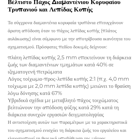
Βέλτιστο Πάχος Διαμαντένιου Κορυφαίου
Τρυπανιού και Λεπίδας Κοπής
Τα σύγχρονα διαμαντένια κορυφαία τρυπάνια επιτυγχάνουν
άριστη απόδοση όταν το πάχος λεπίδας κοπής (πλάτος
αυλάκωσης) είναι σύμφωνο με την αποτρίβουσα ικανότητα του
σχηματισμού. Πρόσφατες πεδίου δοκιμές δείχνουν:
πλάτη λεπίδας κοπής 2,5 mm επεκτείνουν τη διάρκεια
ζωής των διαμαντένιων τμημάτων κατά 40% σε
ιζηματογενή πετρώματα
Λόγος τοίχωμα-προς-λεπίδα κοπής 2:1 (π.χ. 4,0 mm
τοίχωμα με 2,0 mm λεπίδα κοπής) μειώνει το θραύση
λόγω δόνησης κατά 67%
Υβριδικά σχέδια με μεταβλητό πάχος τοιχώματος
βελτιώνουν την απόδοση ψύξης κατά 29% κατά τη
διάρκεια συνεχών εργασιών δειγματοληψίας
Η αντιστοίχιση αυτών των παραμέτρων με τα χαρακτηριστικά
του σχηματισμού ενισχύει τη διάρκεια ζωής του εργαλείου και
ελαχιστοποιεί τη θερμική υποβάθμιση της μήτρας.