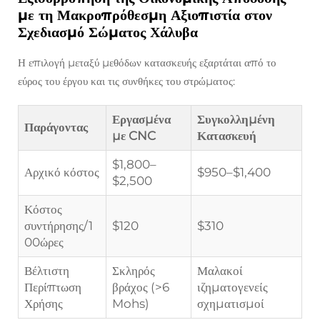
με τη Μακροπρόθεσμη Αξιοπιστία στον
Σχεδιασμό Σώματος Χάλυβα
Η επιλογή μεταξύ μεθόδων κατασκευής εξαρτάται από το
εύρος του έργου και τις συνθήκες του στρώματος:
Εργασμένα
Συγκολλημένη
Παράγοντας
με CNC
Κατασκευή
$1,800–
Αρχικό κόστος
$950–$1,400
$2,500
Κόστος
συντήρησης/1
$120
$310
00ώρες
Βέλτιστη
Σκληρός
Μαλακοί
Περίπτωση
βράχος (>6
ιζηματογενείς
Χρήσης
Mohs)
σχηματισμοί