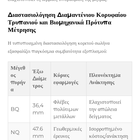
Διαστασιολόγηση Διαμαντένιου Κορυφαίου
Τρυπανιού και Βιομηχανικά Πρότυπα
Μέτρησης
Η τυποποιημένη διαστασιολόγηση κορετού σωλήνα
εξασφαλίζει παγκόσμια συμβατότητα εξοπλισμού:
Μέγεθ
Έξω
ος
Κύριες
Πλεονέκτημα
Διάμε
πυρήν
εφαρμογές
Ανάκτησης
τρος
α
Φλέβες
Ελαχιστοποιεί
36,4
BQ
πολύτιμων
την απώλεια
mm
μετάλλων
δείγματος
47.6
Γεωθερμικές
Ισορροπημένο
NQ
mm
έρευνες
κόστος/ανάκτηση