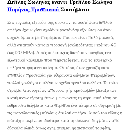
Διπλός Σωλήνας έναντι Τριπλού Σωλήνα
Πυρήνας Τρυπανιού
Συστήματα
Στις εργασίες εξερεύνησης ορυκτών, τα συστήματα διπλού
σωλήνα έχουν γίνει σχεδόν προστάνδαρ εξοπλισμού όταν
ασχολούμαστε με πετρώματα που δεν είναι πολύ μαλακά,
αλλά απαιτούν κάποια προσοχή (σκληρότητας περίπου 40
έως 120 MPa). Αυτές οι διατάξεις διαθέτουν συνήθως ένα
εξωτερικό κάλυμμα που περιστρέφεται, ενώ το εσωτερικό
σωλήνα παραμένει ακίνητο. Ωστόσο, όταν χρειαζόμαστε
επιπλέον προστασία για εύθραυστα δείγματα πετρωμάτων,
πολλοί γεωλόγοι επιλέγουν σχέδια τριπλού σωλήνα. Το τρίτο
στρώμα λειτουργεί ως απορροφητής κραδασμών μεταξύ των
κινούμενων εξαρτημάτων, μειώνοντας τη στρεπτική τάση σε
εύθραυστα δείγματα κατά περίπου ένα τέταρτο σε σύγκριση με
τις παραδοσιακές μεθόδους διπλού σωλήνα. Αυτού του είδους η
διάταξη διακρίνεται ιδιαίτερα κατά τη συλλογή δειγμάτων από
δύσκολα υλικά, όπως σχηματισμοί ηφαιστιακού τοφφίτη,