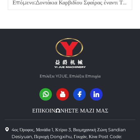
Επόμενο:
Δοντάκια Καρβιδίου Σφαίρας έναντι Τυποποιημένων Δοντιών: Ποια είναι η Διαφορά;
Επιλέξτε YIJUE, Επιλέξτε Επιτυχία
ΕΠΙΚΟΙΝΩΝΗΣΤΕ ΜΑΖΙ ΜΑΣ
4ος Όροφος, Μονάδα 1, Κτίριο 3, Βιομηχανική Ζώνη Sandian
Desiyuan, Περιοχή Dongxihu, Γουχάν, Κίνα Post Code: