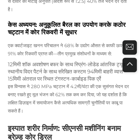
से दीवार की मोटाई अनुपात (आदर्श रूप से 1:2.5) 40% तेज भेदन दर देता
है।
केस अध्ययन: अनुकूलित बैरल का उपयोग करके कठोर
चट्टान में कोर रिकवरी में सुधार
एक क्वार्टजाइट खनन परिचालन ने 68% के उद्योग औसत से काफी ऊपर
91% कोर रिकवरी प्राप्त की—तीन प्रमुख संशोधनों के माध्यम से:
12मिमी शॉक अवशोषण बफर के साथ स्प्रिंग-लोडेड आंतरिक ट्यूब
स्थानीय विदर पैटर्न के साथ संरेखित कस्टम 94मिमी बाहरी व्यास
15मिमी अंतराल पर स्थित टंगस्टन-कार्बाइड पिक एर्रे
इस विन्यास ने 280 MPa चट्टान में 4.2मी/घंटा की एक सुसंगत भेदन दर
बनाए रखते हुए मूल भंजन को 62% तक कम कर दिया, जो यह दर्शाता है कि
लक्षित डिज़ाइन में समायोजन कैसे अत्यधिक सामग्री चुनौतियों पर काबू पा
सकते हैं।
इस्पात शरीर निर्माण: सीएनसी मशीनिंग बनाम
ब्रेज़्ड कोर ड्रिल