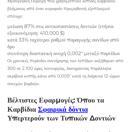
Μεσογειακή Περιοχή που χρησιμοποιεί λεπίδες καρβιδίου
βλήματος από έναν κορυφαίο προμηθευτή εξοπλισμού
επέτυχε:
μείωση 87% στις αντικαταστάσεις δοντιών (ετήσια
εξοικονόμηση: 410.000 $)
κατά 33% ταχύτεροι ρυθμοί παραγωγής σανίδων από
δρυ
στενότερη διαστατική ανοχή 0,002" μεταξύ παρτίδων
Οι χρονικές περίοδοι συντήρησης των λεπίδων αυξήθηκαν από
300 σε 2.100 ώρες λειτουργίας, διατηρώντας παράλληλα
ακρίβεια κοπής κάτω από 0,005" κατά τη διάρκεια 12-ώρων
συνεχών βαρδιών.
Βέλτιστες Εφαρμογές: Όπου τα
Καρβίδια
Σφαιρικά δόντια
Υπερτερούν των Τυπικών Δοντιών