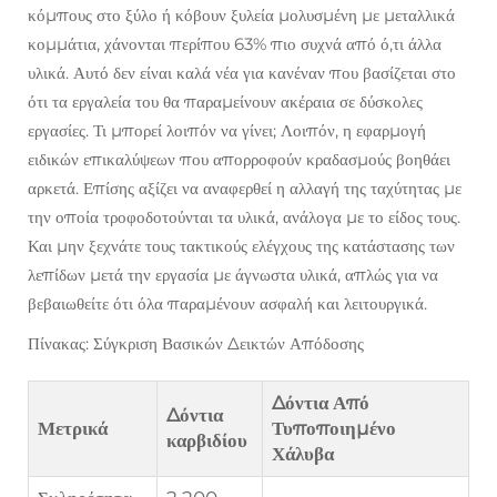
κόμπους στο ξύλο ή κόβουν ξυλεία μολυσμένη με μεταλλικά
κομμάτια, χάνονται περίπου 63% πιο συχνά από ό,τι άλλα
υλικά. Αυτό δεν είναι καλά νέα για κανέναν που βασίζεται στο
ότι τα εργαλεία του θα παραμείνουν ακέραια σε δύσκολες
εργασίες. Τι μπορεί λοιπόν να γίνει; Λοιπόν, η εφαρμογή
ειδικών επικαλύψεων που απορροφούν κραδασμούς βοηθάει
αρκετά. Επίσης αξίζει να αναφερθεί η αλλαγή της ταχύτητας με
την οποία τροφοδοτούνται τα υλικά, ανάλογα με το είδος τους.
Και μην ξεχνάτε τους τακτικούς ελέγχους της κατάστασης των
λεπίδων μετά την εργασία με άγνωστα υλικά, απλώς για να
βεβαιωθείτε ότι όλα παραμένουν ασφαλή και λειτουργικά.
Πίνακας: Σύγκριση Βασικών Δεικτών Απόδοσης
Δόντια Από
Δόντια
Μετρικά
Τυποποιημένο
καρβιδίου
Χάλυβα