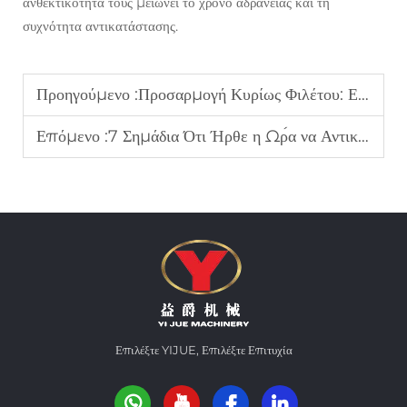
ανθεκτικότητά τους μειώνει το χρόνο αδράνειας και τη
συχνότητα αντικατάστασης.
Προηγούμενο :
Προσαρμογή Κυρίως Φιλέτου: Εξατομίκευση Εργαλείων για τις Αναγκαιότητες της Διάνοιξης σας
Επόμενο :
7 Σημάδια Ότι Ήρθε η Ώρα να Αντικαταστήσετε τα Τεχνητά Σας Δόντια (Πριν Προκληθεί Ανεπανόρθωτη Ζημιά)
Επιλέξτε YIJUE, Επιλέξτε Επιτυχία