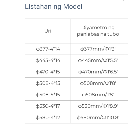
Listahan ng Model
Diyametro ng
Uri
panlabas na tubo
ф377-4*14
ф377mm/Ф1'3'
ф445-4*14
ф445mm/Ф1'5.5'
ф470-4*15
ф470mm/Ф1'6.5'
ф508-4*15
ф508mm/Ф1'8'
ф508-5*15
ф508mm/1'8'
ф530-4*17
ф530mm/Ф1'8.9'
ф580-4*17
ф580mm/Ф1'10.8'