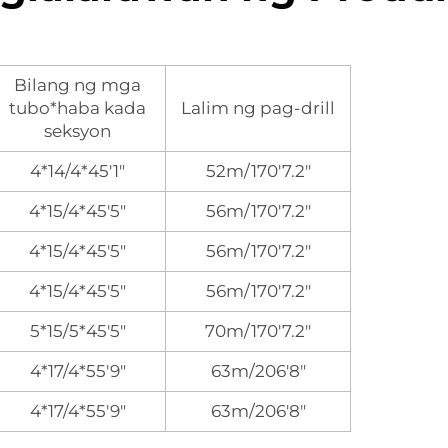
Bilang ng mga
tubo*haba kada
Lalim ng pag-drill
seksyon
4*14/4*45'1"
52m/170'7.2"
4*15/4*45'5"
56m/170'7.2"
4*15/4*45'5"
56m/170'7.2"
4*15/4*45'5"
56m/170'7.2"
5*15/5*45'5"
70m/170'7.2"
4*17/4*55'9"
63m/206'8"
4*17/4*55'9"
63m/206'8"