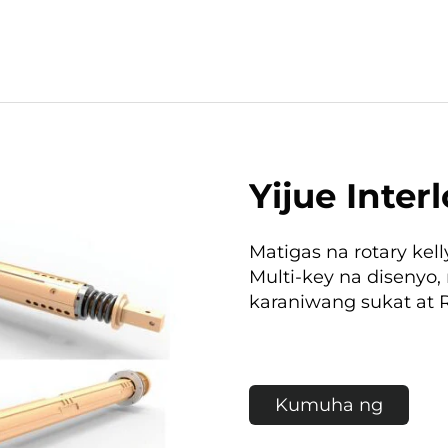
Yijue Inter
Matigas na rotary kel
Multi-key na disenyo,
karaniwang sukat at 
Kumuha ng
Quote