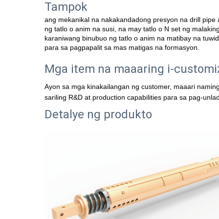
Tampok   
ang mekanikal na nakakandadong presyon na drill pipe a
ng tatlo o anim na susi, na may tatlo o N set ng malak
karaniwang binubuo ng tatlo o anim na matibay na tuwi
para sa pagpapalit sa mas matigas na formasyon. 
Mga item na maaaring i-customiz
Ayon sa mga kinakailangan ng customer, maaari naming 
sariling R&D at production capabilities para sa pag-unl
Detalye ng produkto