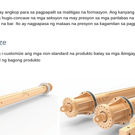
y angkop para sa pagpapalit sa matitigas na formasyon. Ang kanyang p
ing hugis-concave na mga seksyon na may presyon sa mga panlabas na su
d na bar. Ito ay nagpapasa ng mataas na presyon sa kagamitan sa pagp
e   
i-customize ang mga non-standard na produkto batay sa mga ibinigay 
ad ng bagong produkto 