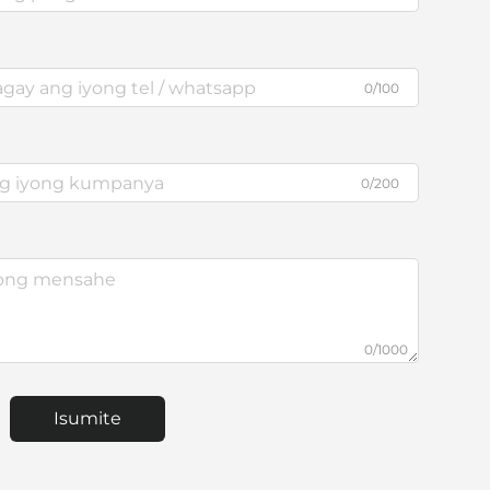
0/100
0/200
0/1000
Isumite