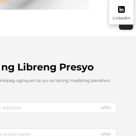
Linkedin
ng Libreng Presyo
ikipag-ugnayan sa iyo sa lalong madaling panahon.
0/100
0/100