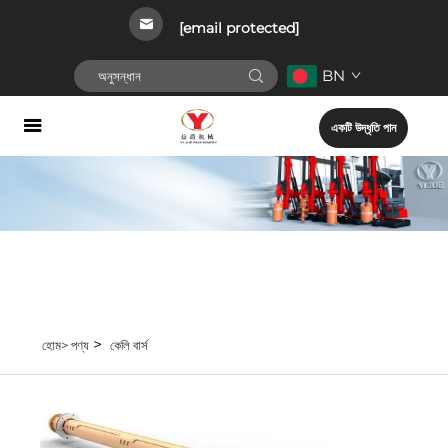
[email protected]
BN
একটি উদ্ধৃতি পান
>
হোম>
পণ্য
কেলি বার্স