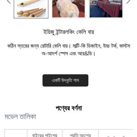
ইয়িজু ইন্টারলকিং কেলি বার
কঠিন স্তরের জন্য রোটারি কেলি বার। মাল্টি-কি ডিজাইন, উচ্চ টর্ক, কাস্টম
অ-আদর্শ স্পেস এবং আর&ডি।
একটি উদ্ধৃতি পান
পণ্যের বর্ণনা
মডেল তালিকা
বাইরের পাইপের
প্রতি অংশের