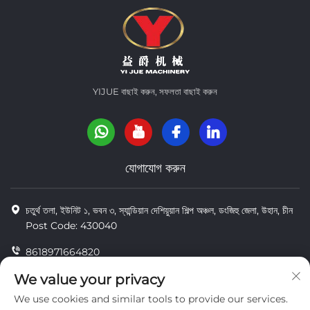
YIJUE বাছাই করুন, সফলতা বাছাই করুন
যোগাযোগ করুন
চতুর্থ তলা, ইউনিট ১, ভবন ৩, স্যান্ডিয়ান দেশিয়ুয়ান শিল্প অঞ্চল, ডংজিহু জেলা, উহান, চীন
Post Code: 430040
8618971664820
8618971664820
We value your privacy
We use cookies and similar tools to provide our services.
[email protected]