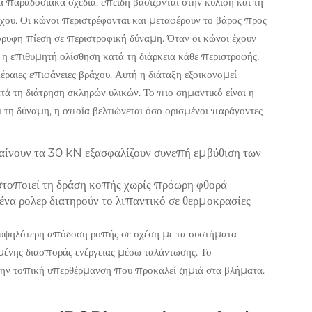
 παραδοσιακά σχέδια, επειδή βασίζονται στην κύλιση και τη
άχου. Οι κώνοι περιστρέφονται και μεταφέρουν το βάρος προς
όρυφη πίεση σε περιστροφική δύναμη. Όταν οι κώνοι έχουν
 η επιθυμητή ολίσθηση κατά τη διάρκεια κάθε περιστροφής,
έραιες επιφάνειες βράχου. Αυτή η διάταξη εξοικονομεί
τά τη διάτρηση σκληρών υλικών. Το πιο σημαντικό είναι η
 τη δύναμη, η οποία βελτιώνεται όσο ορισμένοι παράγοντες
αίνουν τα 30 kN εξασφαλίζουν συνεπή εμβύθιση των
στοποιεί τη δράση κοπής χωρίς πρόωρη φθορά
να ρολερ διατηρούν το λιπαντικό σε θερμοκρασίες
 υψηλότερη απόδοση ροπής σε σχέση με τα συστήματα
ένης διασποράς ενέργειας μέσω ταλάντωσης. Το
την τοπική υπερθέρμανση που προκαλεί ζημιά στα βλήματα.