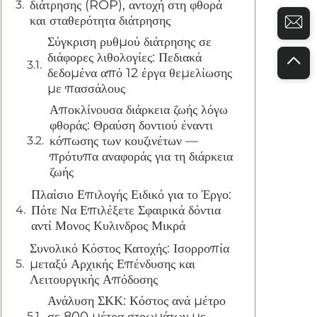
διάτρησης (ROP), αντοχή στη φθορά
και σταθερότητα διάτρησης
Σύγκριση ρυθμού διάτρησης σε
διάφορες λιθολογίες: Πεδιακά
δεδομένα από 12 έργα θεμελίωσης
με πασσάλους
Αποκλίνουσα διάρκεια ζωής λόγω
φθοράς: Θραύση δοντιού έναντι
κόπωσης των κουζινέτων —
πρότυπα αναφοράς για τη διάρκεια
ζωής
Πλαίσιο Επιλογής Ειδικό για το Έργο:
Πότε Να Επιλέξετε Σφαιρικά δόντια
αντί Μονος Κυλινδρος Μικρά
Συνολικό Κόστος Κατοχής: Ισορροπία
μεταξύ Αρχικής Επένδυσης και
Λειτουργικής Απόδοσης
Ανάλυση ΣΚΚ: Κόστος ανά μέτρο
σε 800 μέτρα στρωμάτων με