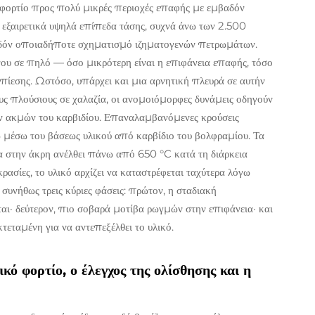
ο φορτίο προς πολύ μικρές περιοχές επαφής με εμβαδόν
ί εξαιρετικά υψηλά επίπεδα τάσης, συχνά άνω των 2.500
χεδόν οποιαδήποτε σχηματισμό ιζηματογενών πετρωμάτων.
νου σε πηλό — όσο μικρότερη είναι η επιφάνεια επαφής, τόσο
 πίεσης. Ωστόσο, υπάρχει και μια αρνητική πλευρά σε αυτήν
ους πλούσιους σε χαλαζία, οι ανομοιόμορφες δυνάμεις οδηγούν
 ακμών του καρβιδίου. Επαναλαμβανόμενες κρούσεις
ω μέσω του βάσεως υλικού από καρβίδιο του βολφραμίου. Τα
 στην άκρη ανέλθει πάνω από 650 °C κατά τη διάρκεια
ρασίες, το υλικό αρχίζει να καταστρέφεται ταχύτερα λόγω
συνήθως τρεις κύριες φάσεις: πρώτον, η σταδιακή
ι· δεύτερον, πιο σοβαρά μοτίβα ρωγμών στην επιφάνεια· και
κτεταμένη για να αντεπεξέλθει το υλικό.
ό φορτίο, ο έλεγχος της ολίσθησης και η