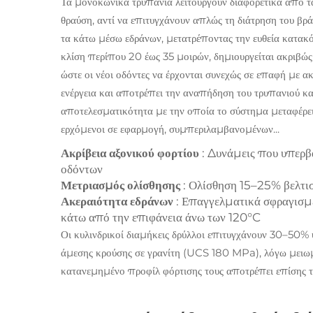
Τα μονοκωνικά τρυπάνια λειτουργούν διαφορετικά από τα
θραύση, αντί να επιτυγχάνουν απλώς τη διάτρηση του βρ
τα κάτω μέσω εδράνων, μετατρέποντας την ευθεία κατακ
κλίση περίπου 20 έως 35 μοιρών, δημιουργείται ακριβώς
ώστε οι νέοι οδόντες να έρχονται συνεχώς σε επαφή με ακ
ενέργεια και αποτρέπει την αναπήδηση του τρυπανιού κα
αποτελεσματικότητα με την οποία το σύστημα μεταφέρει
ερχόμενοι σε εφαρμογή, συμπεριλαμβανομένων...
Ακρίβεια αξονικού φορτίου
: Δυνάμεις που υπερβ
οδόντων
Μετριασμός ολίσθησης
: Ολίσθηση 15–25% βελτι
Ακεραιότητα εδράνων
: Επαγγελματικά σφραγισμέ
κάτω από την επιφάνεια άνω των 120°C
Οι κυλινδρικοί διαμήκεις δρύλλοι επιτυγχάνουν 30–50%
άμεσης κρούσης σε γρανίτη (UCS 180 MPa), λόγω μειωμ
κατανεμημένο προφίλ φόρτισης τους αποτρέπει επίσης 