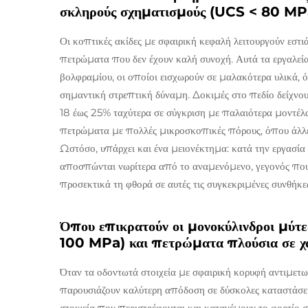
σκληρούς σχηματισμούς (UCS < 80 MP
Οι κοπτικές ακίδες με σφαιρική κεφαλή λειτουργούν εστ
πετρώματα που δεν έχουν καλή συνοχή. Αυτά τα εργαλεία
βολφραμίου, οι οποίοι εισχωρούν σε μαλακότερα υλικά, ό
σημαντική στρεπτική δύναμη. Δοκιμές στο πεδίο δείχνου
18 έως 25% ταχύτερα σε σύγκριση με παλαιότερα μοντέλα.
πετρώματα με πολλές μικροσκοπικές πόρους, όπου άλλε
Ωστόσο, υπάρχει και ένα μειονέκτημα: κατά την εργασία 
αποσπώνται νωρίτερα από το αναμενόμενο, γεγονός που 
προσεκτικά τη φθορά σε αυτές τις συγκεκριμένες συνθήκε
Όπου επικρατούν οι μονοκύλινδροι μύτ
100 MPa) και πετρώματα πλούσια σε χ
Όταν τα οδοντωτά στοιχεία με σφαιρική κορυφή αντιμετω
παρουσιάζουν καλύτερη απόδοση σε δύσκολες καταστάσει
στοιχεία που περιστρέφονται και κατανέμουν το φορτίο