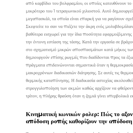
από καρβίδιο του βολφραμίου, οι οποίες κατευθύνουν τ
μικρότερο του 1 τετραγωνικού χιλιοστού. Αυτό δημιουργε
μεγαπασκάλ, τα οποία είναι επαρκή για να ραγίσουν σ
Σκεφτείτε το σαν να πιέζετε την άκρη ενός μολυβδομύλα
βαθύτερα εισχωρεί για την ίδια ποσότητα εφαρμοζόμενης
την έντονη εστίαση της τάσης. Κατά την εργασία σε βράχ
στο σχηματισμό μικρών αποσπασμάτων κατά μήκος των
δημιουργούν επίσης ρωγμές που διαδίδονται προς τα έξ
πράγματα επιδεινώνονται σημαντικά όταν η θερμοκρασία
μακροχρόνιων διαδικασιών διάτρησης. Σε αυτές τις θερμοκ
θερμικής καταπόνησης. Η διαδικασία αστοχίας ακολουθεί 
στρογγυλοποίηση των ακμών καθώς αρχίζουν να φθείροντα
τρίτον, η πλήρης θραύση όταν η ζημιά γίνει υπερβολικά ε
Κινηματική κωνικών ρολερ: Πώς το αξονικ
απόδοση ροπής καθορίζουν την απόδοση