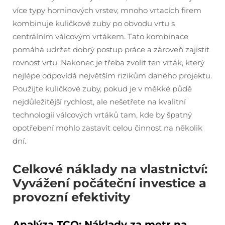
více typy horninových vrstev, mnoho vrtacích firem
kombinuje kuličkové zuby po obvodu vrtu s
centrálním válcovým vrtákem. Tato kombinace
pomáhá udržet dobrý postup práce a zároveň zajistit
rovnost vrtu. Nakonec je třeba zvolit ten vrták, který
nejlépe odpovídá největším rizikům daného projektu.
Použijte kuličkové zuby, pokud je v měkké půdě
nejdůležitější rychlost, ale nešetřete na kvalitní
technologii válcových vrtáků tam, kde by špatný
opotřebení mohlo zastavit celou činnost na několik
dní.
Celkové náklady na vlastnictví:
Vyvážení počáteční investice a
provozní efektivity
Analýza TCO: Náklady za metr na