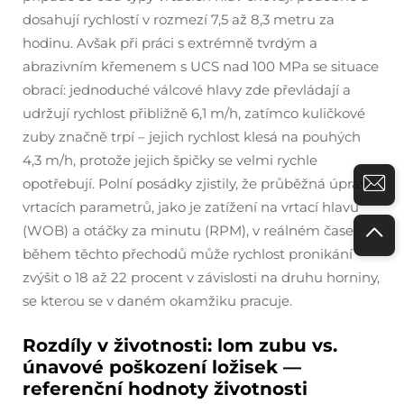
dosahují rychlostí v rozmezí 7,5 až 8,3 metru za
hodinu. Avšak při práci s extrémně tvrdým a
abrazivním křemenem s UCS nad 100 MPa se situace
obrací: jednoduché válcové hlavy zde převládají a
udržují rychlost přibližně 6,1 m/h, zatímco kuličkové
zuby značně trpí – jejich rychlost klesá na pouhých
4,3 m/h, protože jejich špičky se velmi rychle
opotřebují. Polní posádky zjistily, že průběžná úprava
vrtacích parametrů, jako je zatížení na vrtací hlavu
(WOB) a otáčky za minutu (RPM), v reálném čase
během těchto přechodů může rychlost pronikání
zvýšit o 18 až 22 procent v závislosti na druhu horniny,
se kterou se v daném okamžiku pracuje.
Rozdíly v životnosti: lom zubu vs.
únavové poškození ložisek —
referenční hodnoty životnosti