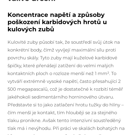
Koncentrace napětí a způsoby
poškození karbidových hrotů u
kulových zubů
Kulovité zuby působí tak, že soustředí svůj útok na
konkrétní body, čímž vyvíjejí maximální sílu proti
povrchu skály. Tyto zuby mají kuželové karbidové
špičky, které přenášejí zatížení do velmi malých
kontaktních ploch o rozloze menší než 1 mm². To
vytváří extrémně vysoké napětí, často přesahující 2
500 megapascalů, což je dostatečné k rozbití téměř
jakéhokoli sedimentárního horninového útvaru.
Představte si to jako zatlačení hrotu tužky do hlíny –
čím menší je kontakt, tím hlouběji se za stejného
tlaku pronikne. Avšak tento intenzivní soustředěný
tlak má i nevýhodu. Při práci ve skalách bohatých na