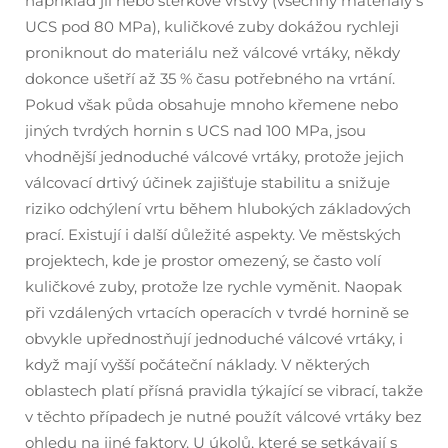
například jíl nebo štěrkové vrstvy (všechny materiály s
UCS pod 80 MPa), kuličkové zuby dokážou rychleji
proniknout do materiálu než válcové vrtáky, někdy
dokonce ušetří až 35 % času potřebného na vrtání.
Pokud však půda obsahuje mnoho křemene nebo
jiných tvrdých hornin s UCS nad 100 MPa, jsou
vhodnější jednoduché válcové vrtáky, protože jejich
válcovací drtivý účinek zajišťuje stabilitu a snižuje
riziko odchýlení vrtu během hlubokých základových
prací. Existují i další důležité aspekty. Ve městských
projektech, kde je prostor omezený, se často volí
kuličkové zuby, protože lze rychle vyměnit. Naopak
při vzdálených vrtacích operacích v tvrdé hornině se
obvykle upřednostňují jednoduché válcové vrtáky, i
když mají vyšší počáteční náklady. V některých
oblastech platí přísná pravidla týkající se vibrací, takže
v těchto případech je nutné použít válcové vrtáky bez
ohledu na jiné faktory. U úkolů, které se setkávají s