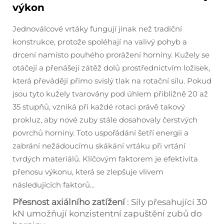
výkon
Jednoválcové vrtáky fungují jinak než tradiční
konstrukce, protože spoléhají na valivý pohyb a
drcení namísto pouhého prorážení horniny. Kužely se
otáčejí a přenášejí zátěž dolů prostřednictvím ložisek,
která převádějí přímo svislý tlak na rotační sílu. Pokud
jsou tyto kužely tvarovány pod úhlem přibližně 20 až
35 stupňů, vzniká při každé rotaci právě takový
prokluz, aby nové zuby stále dosahovaly čerstvých
povrchů horniny. Toto uspořádání šetří energii a
zabrání nežádoucímu skákání vrtáku při vrtání
tvrdých materiálů. Klíčovým faktorem je efektivita
přenosu výkonu, která se zlepšuje vlivem
následujících faktorů...
Přesnost axiálního zatížení
: Síly přesahující 30
kN umožňují konzistentní zapuštění zubů do