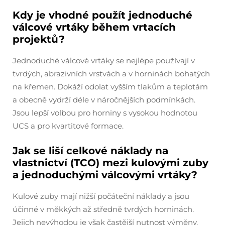
Kdy je vhodné použít jednoduché
válcové vrtáky během vrtacích
projektů?
Jednoduché válcové vrtáky se nejlépe používají v
tvrdých, abrazivních vrstvách a v horninách bohatých
na křemen. Dokáží odolat vyšším tlakům a teplotám
a obecně vydrží déle v náročnějších podmínkách.
Jsou lepší volbou pro horniny s vysokou hodnotou
UCS a pro kvartitové formace.
Jak se liší celkové náklady na
vlastnictví (TCO) mezi kulovými zuby
a jednoduchými válcovými vrtáky?
Kulové zuby mají nižší počáteční náklady a jsou
účinné v měkkých až středně tvrdých horninách.
Jejich nevýhodou je však častější nutnost výměny.