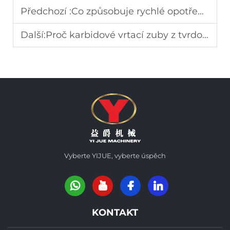
Předchozí :
Co způsobuje rychlé opotřebení vrtných košů a jak ho lze předcházet
Další:
Proč karbidové vrtací zuby z tvrdokovu vydrží déle za extrémních geologických podmínek
Vyberte YIJUE, vyberte úspěch
KONTAKT