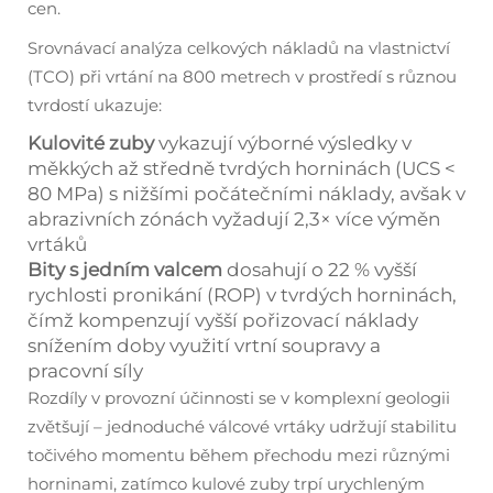
cen.
Srovnávací analýza celkových nákladů na vlastnictví
(TCO) při vrtání na 800 metrech v prostředí s různou
tvrdostí ukazuje:
Kulovité zuby
vykazují výborné výsledky v
měkkých až středně tvrdých horninách (UCS <
80 MPa) s nižšími počátečními náklady, avšak v
abrazivních zónách vyžadují 2,3× více výměn
vrtáků
Bity s jedním valcem
dosahují o 22 % vyšší
rychlosti pronikání (ROP) v tvrdých horninách,
čímž kompenzují vyšší pořizovací náklady
snížením doby využití vrtní soupravy a
pracovní síly
Rozdíly v provozní účinnosti se v komplexní geologii
zvětšují – jednoduché válcové vrtáky udržují stabilitu
točivého momentu během přechodu mezi různými
horninami, zatímco kulové zuby trpí urychleným