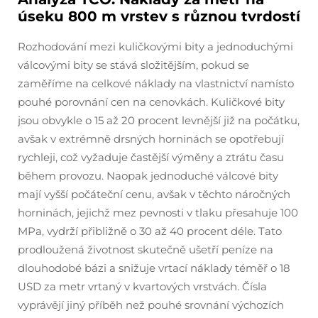
úseku 800 m vrstev s různou tvrdostí
Rozhodování mezi kuličkovými bity a jednoduchými
válcovými bity se stává složitějším, pokud se
zaměříme na celkové náklady na vlastnictví namísto
pouhé porovnání cen na cenovkách. Kuličkové bity
jsou obvykle o 15 až 20 procent levnější již na počátku,
avšak v extrémně drsných horninách se opotřebují
rychleji, což vyžaduje častější výměny a ztrátu času
během provozu. Naopak jednoduché válcové bity
mají vyšší počáteční cenu, avšak v těchto náročných
horninách, jejichž mez pevnosti v tlaku přesahuje 100
MPa, vydrží přibližně o 30 až 40 procent déle. Tato
prodloužená životnost skutečně ušetří peníze na
dlouhodobé bázi a snižuje vrtací náklady téměř o 18
USD za metr vrtaný v kvartových vrstvách. Čísla
vyprávějí jiný příběh než pouhé srovnání výchozích