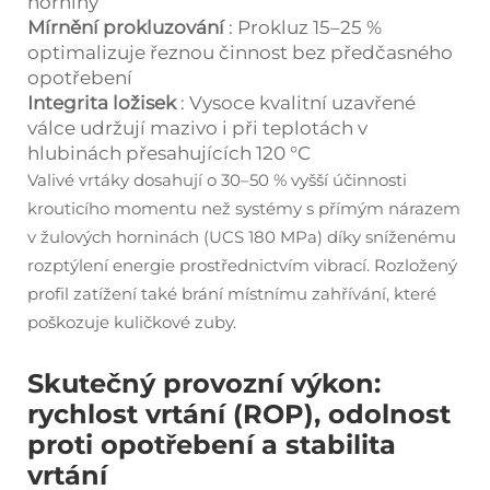
horniny
Mírnění prokluzování
: Prokluz 15–25 %
optimalizuje řeznou činnost bez předčasného
opotřebení
Integrita ložisek
: Vysoce kvalitní uzavřené
válce udržují mazivo i při teplotách v
hlubinách přesahujících 120 °C
Valivé vrtáky dosahují o 30–50 % vyšší účinnosti
krouticího momentu než systémy s přímým nárazem
v žulových horninách (UCS 180 MPa) díky sníženému
rozptýlení energie prostřednictvím vibrací. Rozložený
profil zatížení také brání místnímu zahřívání, které
poškozuje kuličkové zuby.
Skutečný provozní výkon:
rychlost vrtání (ROP), odolnost
proti opotřebení a stabilita
vrtání