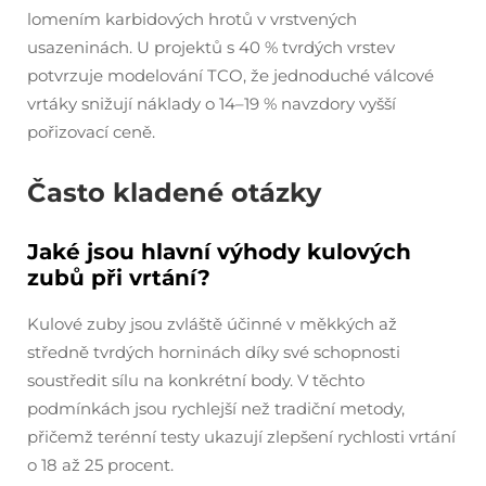
lomením karbidových hrotů v vrstvených
usazeninách. U projektů s 40 % tvrdých vrstev
potvrzuje modelování TCO, že jednoduché válcové
vrtáky snižují náklady o 14–19 % navzdory vyšší
pořizovací ceně.
Často kladené otázky
Jaké jsou hlavní výhody kulových
zubů při vrtání?
Kulové zuby jsou zvláště účinné v měkkých až
středně tvrdých horninách díky své schopnosti
soustředit sílu na konkrétní body. V těchto
podmínkách jsou rychlejší než tradiční metody,
přičemž terénní testy ukazují zlepšení rychlosti vrtání
o 18 až 25 procent.