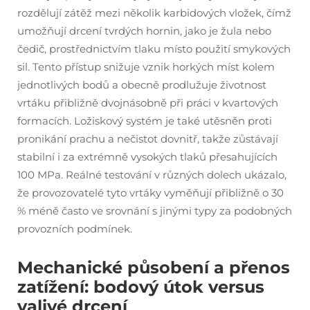
rozdělují zátěž mezi několik karbidových vložek, čímž
umožňují drcení tvrdých hornin, jako je žula nebo
čedič, prostřednictvím tlaku místo použití smykových
sil. Tento přístup snižuje vznik horkých míst kolem
jednotlivých bodů a obecně prodlužuje životnost
vrtáku přibližně dvojnásobně při práci v kvartových
formacích. Ložiskový systém je také utěsněn proti
pronikání prachu a nečistot dovnitř, takže zůstávají
stabilní i za extrémně vysokých tlaků přesahujících
100 MPa. Reálné testování v různých dolech ukázalo,
že provozovatelé tyto vrtáky vyměňují přibližně o 30
% méně často ve srovnání s jinými typy za podobných
provozních podmínek.
Mechanické působení a přenos
zatížení: bodový útok versus
valivé drcení