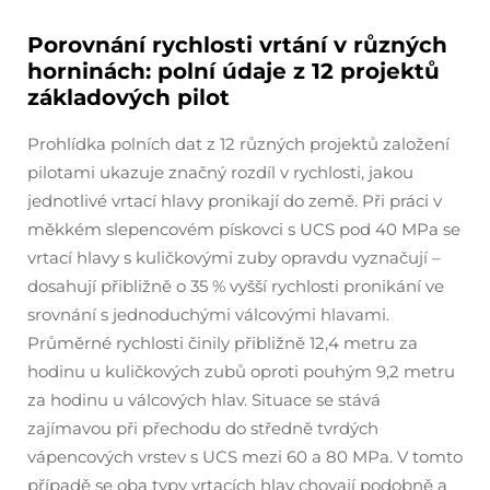
Porovnání rychlosti vrtání v různých
horninách: polní údaje z 12 projektů
základových pilot
Prohlídka polních dat z 12 různých projektů založení
pilotami ukazuje značný rozdíl v rychlosti, jakou
jednotlivé vrtací hlavy pronikají do země. Při práci v
měkkém slepencovém pískovci s UCS pod 40 MPa se
vrtací hlavy s kuličkovými zuby opravdu vyznačují –
dosahují přibližně o 35 % vyšší rychlosti pronikání ve
srovnání s jednoduchými válcovými hlavami.
Průměrné rychlosti činily přibližně 12,4 metru za
hodinu u kuličkových zubů oproti pouhým 9,2 metru
za hodinu u válcových hlav. Situace se stává
zajímavou při přechodu do středně tvrdých
vápencových vrstev s UCS mezi 60 a 80 MPa. V tomto
případě se oba typy vrtacích hlav chovají podobně a