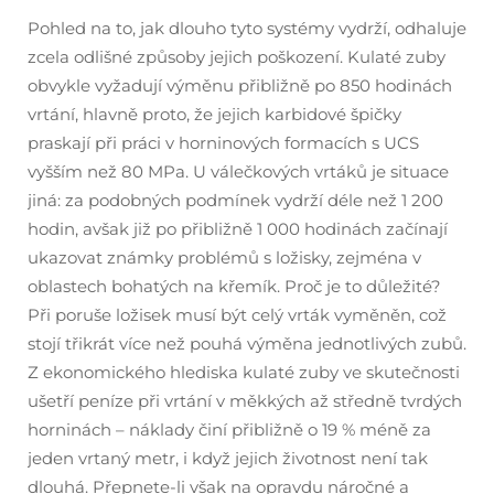
Pohled na to, jak dlouho tyto systémy vydrží, odhaluje
zcela odlišné způsoby jejich poškození. Kulaté zuby
obvykle vyžadují výměnu přibližně po 850 hodinách
vrtání, hlavně proto, že jejich karbidové špičky
praskají při práci v horninových formacích s UCS
vyšším než 80 MPa. U válečkových vrtáků je situace
jiná: za podobných podmínek vydrží déle než 1 200
hodin, avšak již po přibližně 1 000 hodinách začínají
ukazovat známky problémů s ložisky, zejména v
oblastech bohatých na křemík. Proč je to důležité?
Při poruše ložisek musí být celý vrták vyměněn, což
stojí třikrát více než pouhá výměna jednotlivých zubů.
Z ekonomického hlediska kulaté zuby ve skutečnosti
ušetří peníze při vrtání v měkkých až středně tvrdých
horninách – náklady činí přibližně o 19 % méně za
jeden vrtaný metr, i když jejich životnost není tak
dlouhá. Přepnete-li však na opravdu náročné a