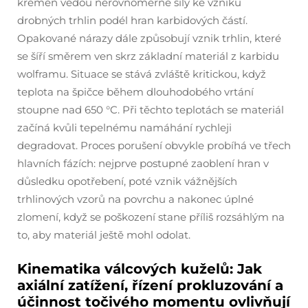
křemen vedou nerovnoměrné síly ke vzniku
drobných trhlin podél hran karbidových částí.
Opakované nárazy dále způsobují vznik trhlin, které
se šíří směrem ven skrz základní materiál z karbidu
wolframu. Situace se stává zvláště kritickou, když
teplota na špičce během dlouhodobého vrtání
stoupne nad 650 °C. Při těchto teplotách se materiál
začíná kvůli tepelnému namáhání rychleji
degradovat. Proces porušení obvykle probíhá ve třech
hlavních fázích: nejprve postupné zaoblení hran v
důsledku opotřebení, poté vznik vážnějších
trhlinových vzorů na povrchu a nakonec úplné
zlomení, když se poškození stane příliš rozsáhlým na
to, aby materiál ještě mohl odolat.
Kinematika válcových kuželů: Jak
axiální zatížení, řízení prokluzování a
účinnost točivého momentu ovlivňují