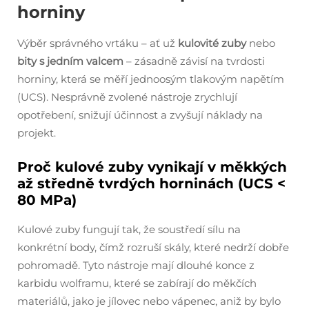
horniny
Výběr správného vrtáku – ať už
kulovité zuby
nebo
bity s jedním valcem
– zásadně závisí na tvrdosti
horniny, která se měří jednoosým tlakovým napětím
(UCS). Nesprávně zvolené nástroje zrychlují
opotřebení, snižují účinnost a zvyšují náklady na
projekt.
Proč kulové zuby vynikají v měkkých
až středně tvrdých horninách (UCS <
80 MPa)
Kulové zuby fungují tak, že soustředí sílu na
konkrétní body, čímž rozruší skály, které nedrží dobře
pohromadě. Tyto nástroje mají dlouhé konce z
karbidu wolframu, které se zabírají do měkčích
materiálů, jako je jílovec nebo vápenec, aniž by bylo