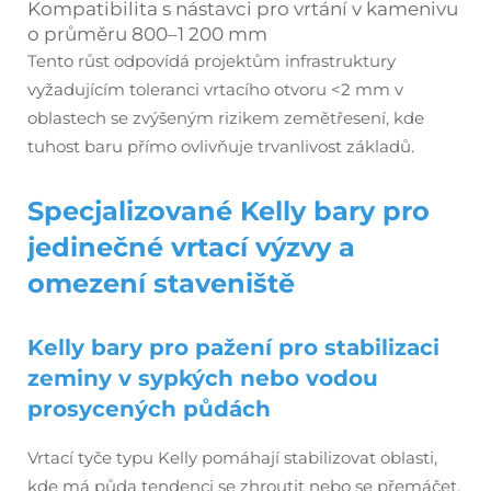
Kompatibilita s nástavci pro vrtání v kamenivu
o průměru 800–1 200 mm
Tento růst odpovídá projektům infrastruktury
vyžadujícím toleranci vrtacího otvoru <2 mm v
oblastech se zvýšeným rizikem zemětřesení, kde
tuhost baru přímo ovlivňuje trvanlivost základů.
Specjalizované Kelly bary pro
jedinečné vrtací výzvy a
omezení staveniště
Kelly bary pro pažení pro stabilizaci
zeminy v sypkých nebo vodou
prosycených půdách
Vrtací tyče typu Kelly pomáhají stabilizovat oblasti,
kde má půda tendenci se zhroutit nebo se přemáčet.