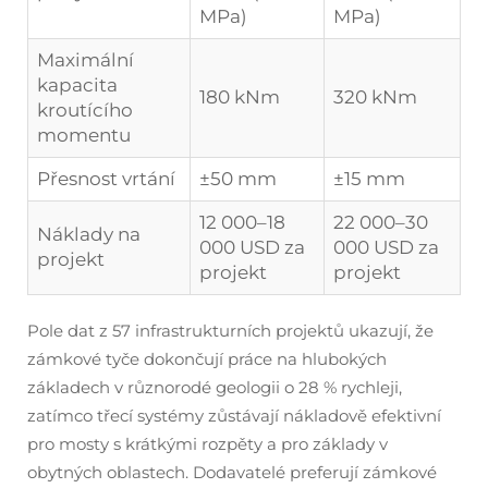
MPa)
MPa)
Maximální
kapacita
180 kNm
320 kNm
kroutícího
momentu
Přesnost vrtání
±50 mm
±15 mm
12 000–18
22 000–30
Náklady na
000 USD za
000 USD za
projekt
projekt
projekt
Pole dat z 57 infrastrukturních projektů ukazují, že
zámkové tyče dokončují práce na hlubokých
základech v různorodé geologii o 28 % rychleji,
zatímco třecí systémy zůstávají nákladově efektivní
pro mosty s krátkými rozpěty a pro základy v
obytných oblastech. Dodavatelé preferují zámkové