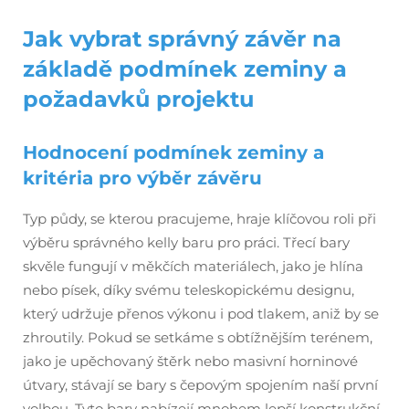
Jak vybrat správný závěr na
základě podmínek zeminy a
požadavků projektu
Hodnocení podmínek zeminy a
kritéria pro výběr závěru
Typ půdy, se kterou pracujeme, hraje klíčovou roli při
výběru správného kelly baru pro práci. Třecí bary
skvěle fungují v měkčích materiálech, jako je hlína
nebo písek, díky svému teleskopickému designu,
který udržuje přenos výkonu i pod tlakem, aniž by se
zhroutily. Pokud se setkáme s obtížnějším terénem,
jako je upěchovaný štěrk nebo masivní horninové
útvary, stávají se bary s čepovým spojením naší první
volbou. Tyto bary nabízejí mnohem lepší konstrukční