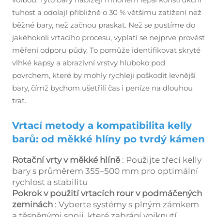
tuhost a odolají přibližně o 30 % většímu zatížení než
běžné bary, než začnou praskat. Než se pustíme do
jakéhokoli vrtacího procesu, vyplatí se nejprve provést
měření odporu půdy. To pomůže identifikovat skryté
vlhké kapsy a abrazivní vrstvy hluboko pod
povrchem, které by mohly rychleji poškodit levnější
bary, čímž bychom ušetřili čas i peníze na dlouhou
trať.
Vrtací metody a kompatibilita kelly
barů: od měkké hlíny po tvrdý kámen
Rotační vrty v měkké hlíně
: Použijte třecí kelly
bary s průměrem 355–500 mm pro optimální
rychlost a stabilitu
Pokrok v použití vrtacích rour v podmáčených
zeminách
: Vyberte systémy s plným zámkem
a těsněnými spoji, které zabrání vniknutí