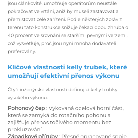
jsou článkovité, umožňuje operátorům neustále
pokračovat ve vrtání, aniž by museli zastavovat a
přemisťovat celé zařízení. Podle některých zpráv z
terénu tato konstrukce snižuje čekací dobu zhruba o
40 procent ve srovnání se staršími pevnými verzemi,
což vysvětluje, proč jsou nyní mnoha dodavateli
preferovány.
Klíčové vlastnosti kelly trubek, které
umožňují efektivní přenos výkonu
Čtyři inženýrské vlastnosti definující kelly trubky
vysokého výkonu:
Pohonový čep
: Vykovaná ocelová horní část,
která se zamyká do rotačního pohonu a
zajišťuje přenos točivého momentu bez
prokluzování
Západkové příruby
: Přesně opracované spoje,