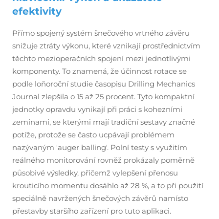
efektivity
Přímo spojený systém šnečového vrtného závěru
snižuje ztráty výkonu, které vznikají prostřednictvím
těchto mezioperačních spojení mezi jednotlivými
komponenty. To znamená, že účinnost rotace se
podle loňoroční studie časopisu Drilling Mechanics
Journal zlepšila o 15 až 25 procent. Tyto kompaktní
jednotky opravdu vynikají při práci s kohezními
zeminami, se kterými mají tradiční sestavy značné
potíže, protože se často ucpávají problémem
nazývaným 'auger balling'. Polní testy s využitím
reálného monitorování rovněž prokázaly poměrně
působivé výsledky, přičemž vylepšení přenosu
krouticího momentu dosáhlo až 28 %, a to při použití
speciálně navržených šnečových závěrů namísto
přestavby staršího zařízení pro tuto aplikaci.