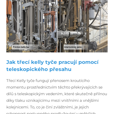
Jak třecí kelly tyče pracují pomocí
teleskopického přesahu
Třecí Kelly tyče fungují přenosem kroutícího
momentu prostřednictvím těchto překrývajících se
dílů s teleskopickým vedením, které skutečně přilnou
díky tlaku vznikajícímu mezi vnitřními a vnějšími
kolejnicemi. To, co je činí zvláštními, je jejich
schopnost postupného prodlužování v měkčích