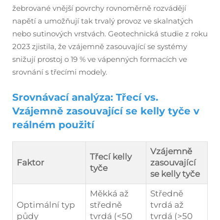
žebrované vnější povrchy rovnoměrně rozvádějí
napětí a umožňují tak trvalý provoz ve skalnatých
nebo sutinových vrstvách. Geotechnická studie z roku
2023 zjistila, že vzájemně zasouvající se systémy
snižují prostoj o 19 % ve vápenných formacích ve
srovnání s třecími modely.
Srovnávací analýza: Třecí vs.
Vzájemně zasouvající se kelly tyče v
reálném použití
Vzájemně
Třecí kelly
Faktor
zasouvající
tyče
se kelly tyče
Měkká až
Středně
Optimální typ
středně
tvrdá až
půdy
tvrdá (<50
tvrdá (>50