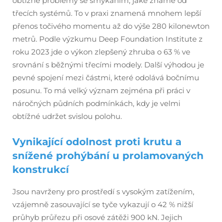
obtížné problémy se smýkáním, jaké známe od
třecích systémů. To v praxi znamená mnohem lepší
přenos točivého momentu až do výše 280 kilonewton
metrů. Podle výzkumu Deep Foundation Institute z
roku 2023 jde o výkon zlepšený zhruba o 63 % ve
srovnání s běžnými třecími modely. Další výhodou je
pevné spojení mezi částmi, které odolává bočnímu
posunu. To má velký význam zejména při práci v
náročných půdních podmínkách, kdy je velmi
obtížné udržet svislou polohu.
Vynikající odolnost proti krutu a
snížené prohýbání u prolamovaných
konstrukcí
Jsou navrženy pro prostředí s vysokým zatížením,
vzájemně zasouvající se tyče vykazují o 42 % nižší
průhyb průřezu při osové zátěži 900 kN. Jejich