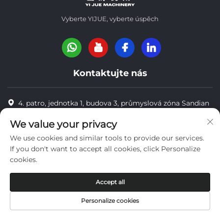
Vyberte YIJUE, vyberte úspěch
Kontaktujte nás
4. patro, jednotka 1, budova 3, průmyslová zóna Sandian
Desiyuan, okres Dongxihu, Wuhan, Čína Post Code:
We value your privacy
430040
We use cookies and similar tools to provide our services.
8618971664820
If you don't want to accept all cookies, click Personalize
cookies.
8618971664820
[email protected]
Accept all
Personalize cookies
Copyright © Wuhan Yi Jue Tengda Machinery Co., LTD