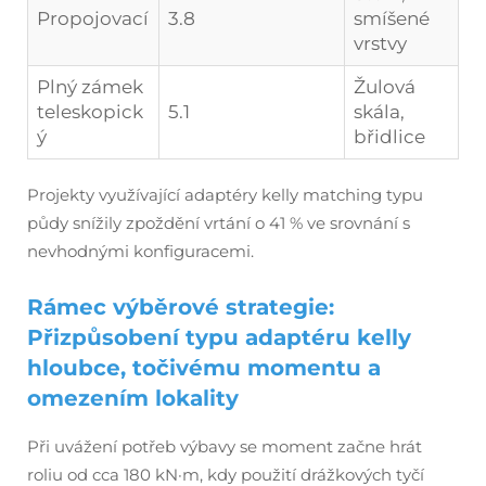
Propojovací
3.8
smíšené
vrstvy
Plný zámek
Žulová
teleskopick
5.1
skála,
ý
břidlice
Projekty využívající adaptéry kelly matching typu
půdy snížily zpoždění vrtání o 41 % ve srovnání s
nevhodnými konfiguracemi.
Rámec výběrové strategie:
Přizpůsobení typu adaptéru kelly
hloubce, točivému momentu a
omezením lokality
Při uvážení potřeb výbavy se moment začne hrát
roliu od cca 180 kN·m, kdy použití drážkových tyčí