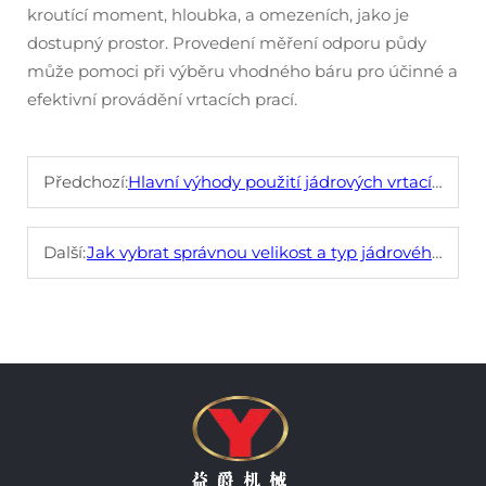
kroutící moment, hloubka, a omezeních, jako je
dostupný prostor. Provedení měření odporu půdy
může pomoci při výběru vhodného báru pro účinné a
efektivní provádění vrtacích prací.
Předchozí:
Hlavní výhody použití jádrových vrtacích trubek ve základových a pilotních pracích
Další:
Jak vybrat správnou velikost a typ jádrového vrtáku pro maximální účinnost