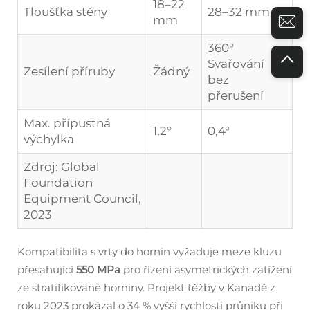
18–22
Tloušťka stěny
28–32 mm
mm
360°
Svařování
Zesílení příruby
Žádný
bez
přerušení
Max. přípustná
1,2°
0,4°
výchylka
Zdroj: Global
Foundation
Equipment Council,
2023
Kompatibilita s vrty do hornin vyžaduje meze kluzu
přesahující
550 MPa
pro řízení asymetrických zatížení
ze stratifikované horniny. Projekt těžby v Kanadě z
roku 2023 prokázal o 34 % vyšší rychlosti průniku při