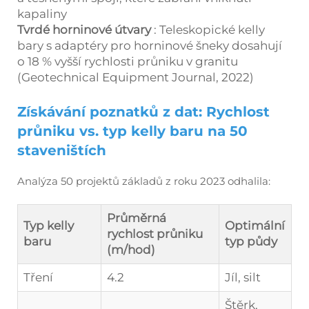
kapaliny
Tvrdé horninové útvary
: Teleskopické kelly
bary s adaptéry pro horninové šneky dosahují
o 18 % vyšší rychlosti průniku v granitu
(Geotechnical Equipment Journal, 2022)
Získávání poznatků z dat: Rychlost
průniku vs. typ kelly baru na 50
staveništích
Analýza 50 projektů základů z roku 2023 odhalila:
Průměrná
Typ kelly
Optimální
rychlost průniku
baru
typ půdy
(m/hod)
Tření
4.2
Jíl, silt
Štěrk,