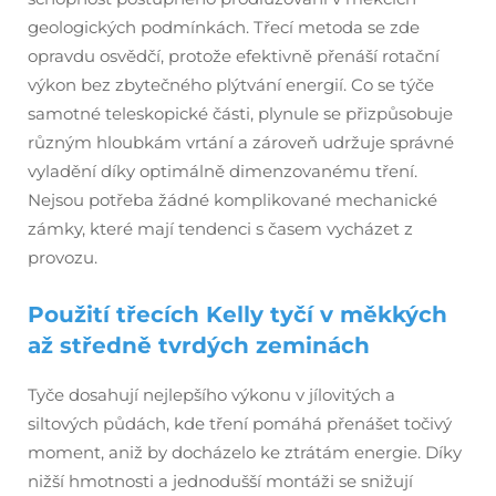
geologických podmínkách. Třecí metoda se zde
opravdu osvědčí, protože efektivně přenáší rotační
výkon bez zbytečného plýtvání energií. Co se týče
samotné teleskopické části, plynule se přizpůsobuje
různým hloubkám vrtání a zároveň udržuje správné
vyladění díky optimálně dimenzovanému tření.
Nejsou potřeba žádné komplikované mechanické
zámky, které mají tendenci s časem vycházet z
provozu.
Použití třecích Kelly tyčí v měkkých
až středně tvrdých zeminách
Tyče dosahují nejlepšího výkonu v jílovitých a
siltových půdách, kde tření pomáhá přenášet točivý
moment, aniž by docházelo ke ztrátám energie. Díky
nižší hmotnosti a jednodušší montáži se snižují