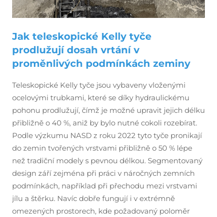
Jak teleskopické Kelly tyče
prodlužují dosah vrtání v
proměnlivých podmínkách zeminy
Teleskopické Kelly tyče jsou vybaveny vloženými
ocelovými trubkami, které se díky hydraulickému
pohonu prodlužují, čímž je možné upravit jejich délku
přibližně o 40 %, aniž by bylo nutné cokoli rozebírat.
Podle výzkumu NASD z roku 2022 tyto tyče pronikají
do zemin tvořených vrstvami přibližně o 50 % lépe
než tradiční modely s pevnou délkou. Segmentovaný
design září zejména při práci v náročných zemních
podmínkách, například při přechodu mezi vrstvami
jílu a štěrku. Navíc dobře fungují i v extrémně
omezených prostorech, kde požadovaný poloměr