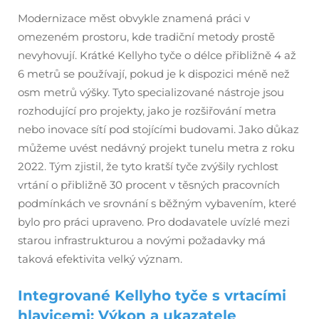
Modernizace měst obvykle znamená práci v
omezeném prostoru, kde tradiční metody prostě
nevyhovují. Krátké Kellyho tyče o délce přibližně 4 až
6 metrů se používají, pokud je k dispozici méně než
osm metrů výšky. Tyto specializované nástroje jsou
rozhodující pro projekty, jako je rozšiřování metra
nebo inovace sítí pod stojícími budovami. Jako důkaz
můžeme uvést nedávný projekt tunelu metra z roku
2022. Tým zjistil, že tyto kratší tyče zvýšily rychlost
vrtání o přibližně 30 procent v těsných pracovních
podmínkách ve srovnání s běžným vybavením, které
bylo pro práci upraveno. Pro dodavatele uvízlé mezi
starou infrastrukturou a novými požadavky má
taková efektivita velký význam.
Integrované Kellyho tyče s vrtacími
hlavicemi: Výkon a ukazatele