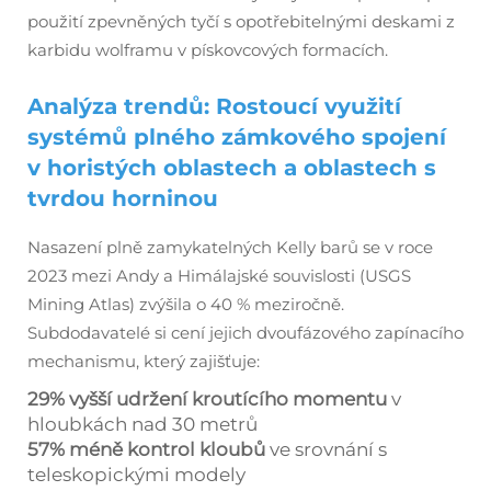
použití zpevněných tyčí s opotřebitelnými deskami z
karbidu wolframu v pískovcových formacích.
Analýza trendů: Rostoucí využití
systémů plného zámkového spojení
v horistých oblastech a oblastech s
tvrdou horninou
Nasazení plně zamykatelných Kelly barů se v roce
2023 mezi Andy a Himálajské souvislosti (USGS
Mining Atlas) zvýšila o 40 % meziročně.
Subdodavatelé si cení jejich dvoufázového zapínacího
mechanismu, který zajišťuje:
29% vyšší udržení kroutícího momentu
v
hloubkách nad 30 metrů
57% méně kontrol kloubů
ve srovnání s
teleskopickými modely