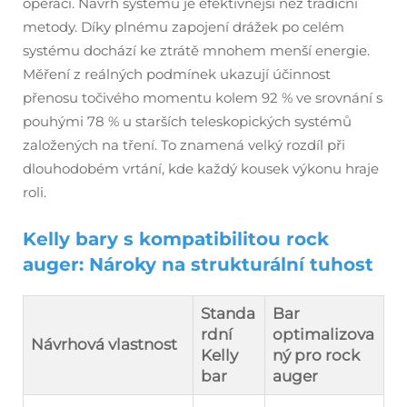
operací. Návrh systému je efektivnější než tradiční
metody. Díky plnému zapojení drážek po celém
systému dochází ke ztrátě mnohem menší energie.
Měření z reálných podmínek ukazují účinnost
přenosu točivého momentu kolem 92 % ve srovnání s
pouhými 78 % u starších teleskopických systémů
založených na tření. To znamená velký rozdíl při
dlouhodobém vrtání, kde každý kousek výkonu hraje
roli.
Kelly bary s kompatibilitou rock
auger: Nároky na strukturální tuhost
Standa
Bar
rdní
optimalizova
Návrhová vlastnost
Kelly
ný pro rock
bar
auger