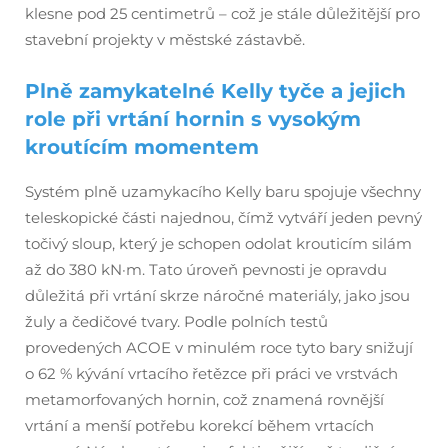
klesne pod 25 centimetrů – což je stále důležitější pro
stavební projekty v městské zástavbě.
Plně zamykatelné Kelly tyče a jejich
role při vrtání hornin s vysokým
kroutícím momentem
Systém plně uzamykacího Kelly baru spojuje všechny
teleskopické části najednou, čímž vytváří jeden pevný
točivý sloup, který je schopen odolat krouticím silám
až do 380 kN·m. Tato úroveň pevnosti je opravdu
důležitá při vrtání skrze náročné materiály, jako jsou
žuly a čedičové tvary. Podle polních testů
provedených ACOE v minulém roce tyto bary snižují
o 62 % kývání vrtacího řetězce při práci ve vrstvách
metamorfovaných hornin, což znamená rovnější
vrtání a menší potřebu korekcí během vrtacích