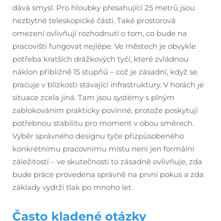
dává smysl. Pro hloubky přesahující 25 metrů jsou
nezbytné teleskopické části. Také prostorová
omezení ovlivňují rozhodnutí o tom, co bude na
pracovišti fungovat nejlépe. Ve městech je obvykle
potřeba kratších drážkových tyčí, které zvládnou
náklon přibližně 15 stupňů – což je zásadní, když se
pracuje v blízkosti stávající infrastruktury. V horách je
situace zcela jiná. Tam jsou systémy s plným
zablokováním prakticky povinné, protože poskytují
potřebnou stabilitu pro moment v obou směrech.
Výběr správného designu tyče přizpůsobeného
konkrétnímu pracovnímu místu není jen formální
záležitostí – ve skutečnosti to zásadně ovlivňuje, zda
bude práce provedena správně na první pokus a zda
základy vydrží tlak po mnoho let.
Často kladené otázky