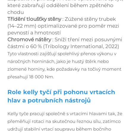
které zabraňují oddělení během zpětného
chodu
Třídění tloušťky stěny
: Zúžené stěny trubek
(14–22 mm) optimalizované pro poměr mezi
pevností a hmotností
Chromové nátěry
: Sníží tření mezi posuvnými
částmi o 60 % (Tribology International, 2022)
Tyto vlastnosti zajišťují spolehlivý přenos výkonu v
náročných horninách, jako je hustý štěrk nebo
zlomené horniny, kde požadavky na točivý moment
přesahují 18 000 Nm.
Role kelly tyčí při pohonu vrtacích
hlav a potrubních nástrojů
Kelly tyče pracují společně s vrtacími hlavami tak, že
přeměňují rotaci na skutečnou řeznou sílu, zatímco
udržují stabilní vrtací soupravu během bočního