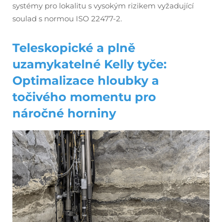
systémy pro lokalitu s vysokým rizikem vyžadující
soulad s normou ISO 22477-2.
Teleskopické a plně
uzamykatelné Kelly tyče:
Optimalizace hloubky a
točivého momentu pro
náročné horniny