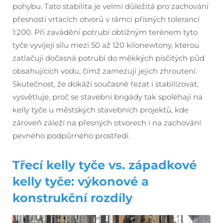
pohybu. Tato stabilita je velmi důležitá pro zachování
přesnosti vrtacích otvorů v rámci přísných tolerancí
1:200. Při zavádění potrubí obtížným terénem tyto
tyče vyvíjejí sílu mezi 50 až 120 kilonewtony, kterou
zatlačují dočasná potrubí do měkkých písčitých půd
obsahujících vodu, čímž zamezují jejich zhroutení.
Skutečnost, že dokáží současně řezat i stabilizovat,
vysvětluje, proč se stavební brigády tak spoléhají na
kelly tyče u městských stavebních projektů, kde
zároveň záleží na přesných otvorech i na zachování
pevného podpůrného prostředí.
Třecí kelly tyče vs. západkové
kelly tyče: výkonové a
konstrukční rozdíly