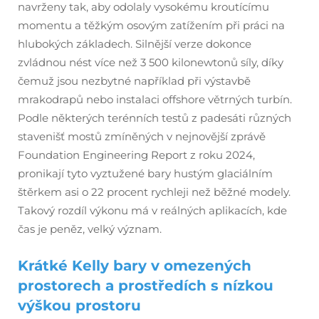
navrženy tak, aby odolaly vysokému kroutícímu
momentu a těžkým osovým zatížením při práci na
hlubokých základech. Silnější verze dokonce
zvládnou nést více než 3 500 kilonewtonů síly, díky
čemuž jsou nezbytné například při výstavbě
mrakodrapů nebo instalaci offshore větrných turbín.
Podle některých terénních testů z padesáti různých
stavenišť mostů zmíněných v nejnovější zprávě
Foundation Engineering Report z roku 2024,
pronikají tyto vyztužené bary hustým glaciálním
štěrkem asi o 22 procent rychleji než běžné modely.
Takový rozdíl výkonu má v reálných aplikacích, kde
čas je peněz, velký význam.
Krátké Kelly bary v omezených
prostorech a prostředích s nízkou
výškou prostoru