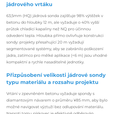
jádrového vrtáku
63,5mm (HQ) jádrová sonda zajišťuje 98% výtěžek v
betonu do hloubky 12 m, ale vyžaduje o 40% vyšší
průtok chladicí kapaliny než NQ pro účinnou
odvedení tepla. Hloubka přímo ovlivňuje konstrukci
sondy: projekty přesahující 20 m vyžadují
segmentované systémy, aby se zabránilo poškození
jádra, zatímco pro mělké aplikace (<6 m) jsou vhodné
kompaktní a rychle nasaditelné jednotky.
Přizpůsobení velikosti jádrové sondy
typu materiálu a rozsahu projektu
Vrtání v zpevněném betonu vyžaduje spondy s
diamantovým návarem o průměru ¥85 mm, aby bylo
možné navigovat výztuží bez odlupování materiálu.
Naproti tomu pískovec je efektivně odběrován