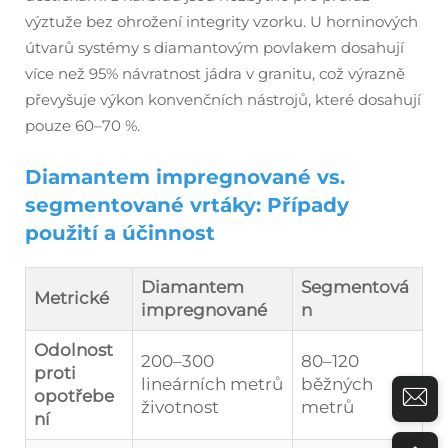
výztuže bez ohrožení integrity vzorku. U horninových
útvarů systémy s diamantovým povlakem dosahují
více než 95% návratnost jádra v granitu, což výrazně
převyšuje výkon konvenčních nástrojů, které dosahují
pouze 60–70 %.
Diamantem impregnované vs.
segmentované vrtáky: Případy
použití a účinnost
Diamantem
Segmentová
Metrické
impregnované
n
Odolnost
200–300
80–120
proti
lineárních metrů
běžných
opotřebe
životnost
metrů
ní