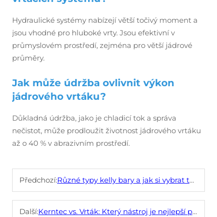
Hydraulické systémy nabízejí větší točivý moment a
jsou vhodné pro hluboké vrty. Jsou efektivní v
průmyslovém prostředí, zejména pro větší jádrové
průměry.
Jak může údržba ovlivnit výkon
jádrového vrtáku?
Důkladná údržba, jako je chladicí tok a správa
nečistot, může prodloužit životnost jádrového vrtáku
až o 40 % v abrazivním prostředí.
Předchozí:
Různé typy kelly bary a jak si vybrat tu správnou
Další:
Kerntec vs. Vrták: Který nástroj je nejlepší pro vaše vrtací potřeby?