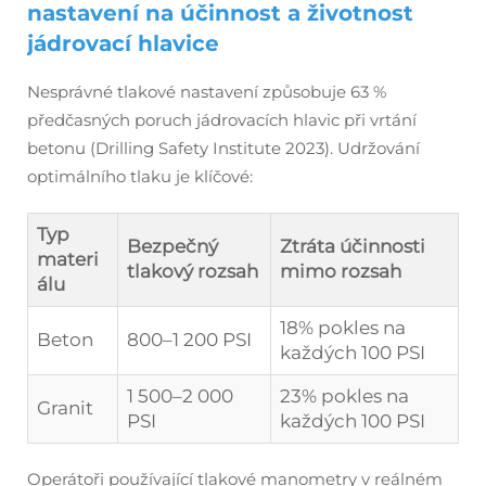
nastavení na účinnost a životnost
jádrovací hlavice
Nesprávné tlakové nastavení způsobuje 63 %
předčasných poruch jádrovacích hlavic při vrtání
betonu (Drilling Safety Institute 2023). Udržování
optimálního tlaku je klíčové:
Typ
Bezpečný
Ztráta účinnosti
materi
tlakový rozsah
mimo rozsah
álu
18% pokles na
Beton
800–1 200 PSI
každých 100 PSI
1 500–2 000
23% pokles na
Granit
PSI
každých 100 PSI
Operátoři používající tlakové manometry v reálném