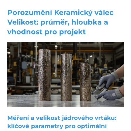
Porozumění
Keramický válec
Velikost: průměr, hloubka a
vhodnost pro projekt
Měření a velikost jádrového vrtáku:
klíčové parametry pro optimální