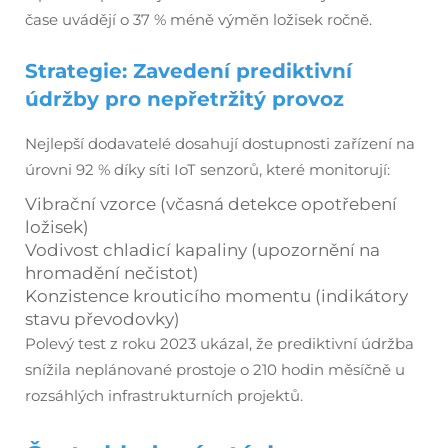
čase uvádějí o 37 % méně výměn ložisek ročně.
Strategie: Zavedení prediktivní
údržby pro nepřetržitý provoz
Nejlepší dodavatelé dosahují dostupnosti zařízení na
úrovni 92 % díky síti IoT senzorů, které monitorují:
Vibrační vzorce (včasná detekce opotřebení
ložisek)
Vodivost chladicí kapaliny (upozornění na
hromadění nečistot)
Konzistence krouticího momentu (indikátory
stavu převodovky)
Polevý test z roku 2023 ukázal, že prediktivní údržba
snížila neplánované prostoje o 210 hodin měsíčně u
rozsáhlých infrastrukturních projektů.