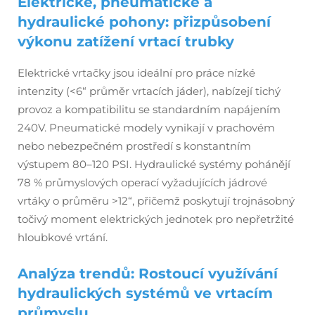
Elektrické, pneumatické a
hydraulické pohony: přizpůsobení
výkonu zatížení vrtací trubky
Elektrické vrtačky jsou ideální pro práce nízké
intenzity (<6“ průměr vrtacích jáder), nabízejí tichý
provoz a kompatibilitu se standardním napájením
240V. Pneumatické modely vynikají v prachovém
nebo nebezpečném prostředí s konstantním
výstupem 80–120 PSI. Hydraulické systémy pohánějí
78 % průmyslových operací vyžadujících jádrové
vrtáky o průměru >12“, přičemž poskytují trojnásobný
točivý moment elektrických jednotek pro nepřetržité
hloubkové vrtání.
Analýza trendů: Rostoucí využívání
hydraulických systémů ve vrtacím
průmyslu