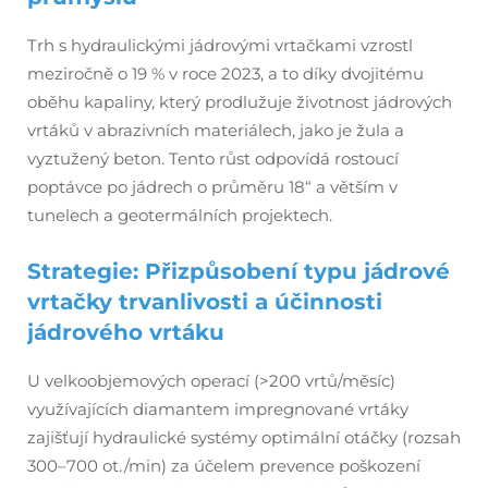
Trh s hydraulickými jádrovými vrtačkami vzrostl
meziročně o 19 % v roce 2023, a to díky dvojitému
oběhu kapaliny, který prodlužuje životnost jádrových
vrtáků v abrazivních materiálech, jako je žula a
vyztužený beton. Tento růst odpovídá rostoucí
poptávce po jádrech o průměru 18“ a větším v
tunelech a geotermálních projektech.
Strategie: Přizpůsobení typu jádrové
vrtačky trvanlivosti a účinnosti
jádrového vrtáku
U velkoobjemových operací (>200 vrtů/měsíc)
využívajících diamantem impregnované vrtáky
zajišťují hydraulické systémy optimální otáčky (rozsah
300–700 ot./min) za účelem prevence poškození