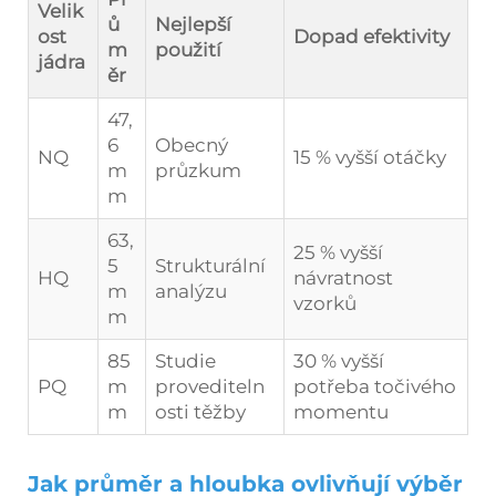
Velik
ů
Nejlepší
ost
Dopad efektivity
m
použití
jádra
ěr
47,
6
Obecný
NQ
15 % vyšší otáčky
m
průzkum
m
63,
25 % vyšší
5
Strukturální
HQ
návratnost
m
analýzu
vzorků
m
85
Studie
30 % vyšší
PQ
m
provediteln
potřeba točivého
m
osti těžby
momentu
Jak průměr a hloubka ovlivňují výběr