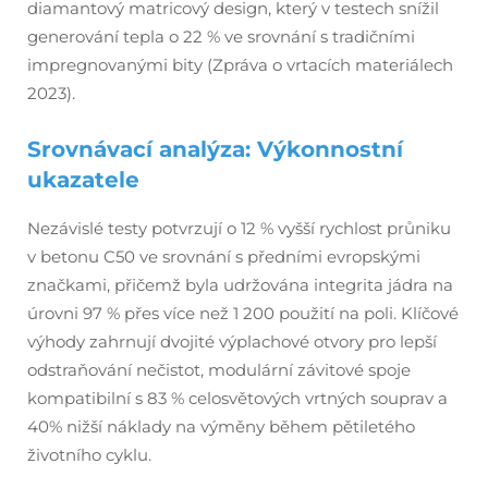
diamantový matricový design, který v testech snížil
generování tepla o 22 % ve srovnání s tradičními
impregnovanými bity (Zpráva o vrtacích materiálech
2023).
Srovnávací analýza: Výkonnostní
ukazatele
Nezávislé testy potvrzují o 12 % vyšší rychlost průniku
v betonu C50 ve srovnání s předními evropskými
značkami, přičemž byla udržována integrita jádra na
úrovni 97 % přes více než 1 200 použití na poli. Klíčové
výhody zahrnují dvojité výplachové otvory pro lepší
odstraňování nečistot, modulární závitové spoje
kompatibilní s 83 % celosvětových vrtných souprav a
40% nižší náklady na výměny během pětiletého
životního cyklu.