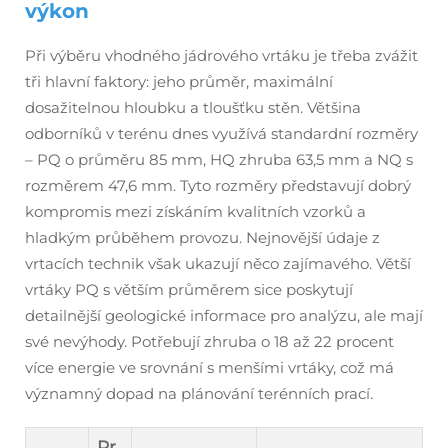
výkon
Při výběru vhodného jádrového vrtáku je třeba zvážit
tři hlavní faktory: jeho průměr, maximální
dosažitelnou hloubku a tloušťku stěn. Většina
odborníků v terénu dnes využívá standardní rozměry
– PQ o průměru 85 mm, HQ zhruba 63,5 mm a NQ s
rozměrem 47,6 mm. Tyto rozměry představují dobrý
kompromis mezi získáním kvalitních vzorků a
hladkým průběhem provozu. Nejnovější údaje z
vrtacích technik však ukazují něco zajímavého. Větší
vrtáky PQ s větším průměrem sice poskytují
detailnější geologické informace pro analýzu, ale mají
své nevýhody. Potřebují zhruba o 18 až 22 procent
více energie ve srovnání s menšími vrtáky, což má
významný dopad na plánování terénních prací.
Pr