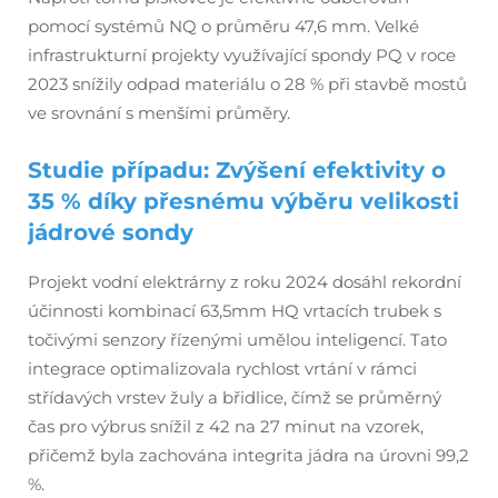
pomocí systémů NQ o průměru 47,6 mm. Velké
infrastrukturní projekty využívající spondy PQ v roce
2023 snížily odpad materiálu o 28 % při stavbě mostů
ve srovnání s menšími průměry.
Studie případu: Zvýšení efektivity o
35 % díky přesnému výběru velikosti
jádrové sondy
Projekt vodní elektrárny z roku 2024 dosáhl rekordní
účinnosti kombinací 63,5mm HQ vrtacích trubek s
točivými senzory řízenými umělou inteligencí. Tato
integrace optimalizovala rychlost vrtání v rámci
střídavých vrstev žuly a břidlice, čímž se průměrný
čas pro výbrus snížil z 42 na 27 minut na vzorek,
přičemž byla zachována integrita jádra na úrovni 99,2
%.