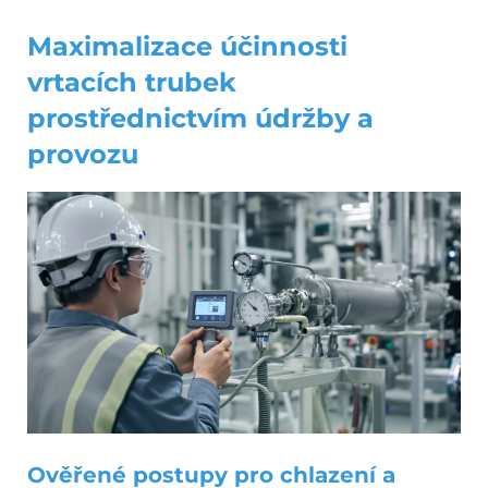
Maximalizace účinnosti
vrtacích trubek
prostřednictvím údržby a
provozu
Ověřené postupy pro chlazení a