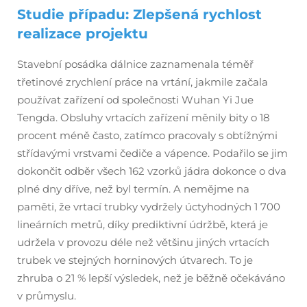
Studie případu: Zlepšená rychlost
realizace projektu
Stavební posádka dálnice zaznamenala téměř
třetinové zrychlení práce na vrtání, jakmile začala
používat zařízení od společnosti Wuhan Yi Jue
Tengda. Obsluhy vrtacích zařízení měnily bity o 18
procent méně často, zatímco pracovaly s obtížnými
střídavými vrstvami čediče a vápence. Podařilo se jim
dokončit odběr všech 162 vzorků jádra dokonce o dva
plné dny dříve, než byl termín. A nemějme na
paměti, že vrtací trubky vydržely úctyhodných 1 700
lineárních metrů, díky prediktivní údržbě, která je
udržela v provozu déle než většinu jiných vrtacích
trubek ve stejných horninových útvarech. To je
zhruba o 21 % lepší výsledek, než je běžně očekáváno
v průmyslu.