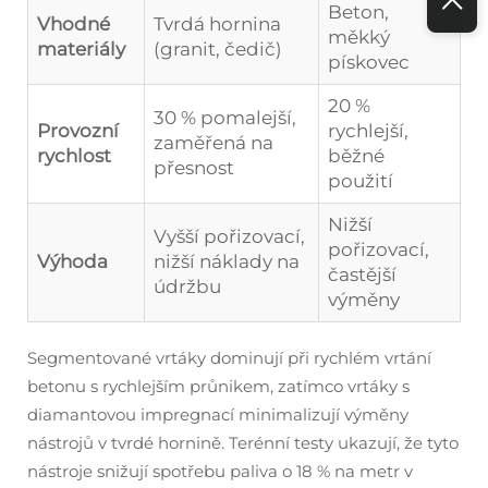
Beton,
Vhodné
Tvrdá hornina
měkký
materiály
(granit, čedič)
pískovec
20 %
30 % pomalejší,
Provozní
rychlejší,
zaměřená na
rychlost
běžné
přesnost
použití
Nižší
Vyšší pořizovací,
pořizovací,
Výhoda
nižší náklady na
častější
údržbu
výměny
Segmentované vrtáky dominují při rychlém vrtání
betonu s rychlejším průnikem, zatímco vrtáky s
diamantovou impregnací minimalizují výměny
nástrojů v tvrdé hornině. Terénní testy ukazují, že tyto
nástroje snižují spotřebu paliva o 18 % na metr v