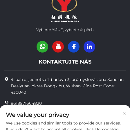
Vyberte YIJUE, vyberte úspěch
KONTAKTUJTE NÁS
4. patro, jednotka 1, budova 3, průmyslová zóna Sandian
Desiyuan, okres Dongxihu, Wuhan, Čína Post Code:
430040
8618971664820
8618971664820
We value your privacy
We use cookies and similar tools to provide our services.
[email protected]
If you don't want to accept all cookies, click Personalize