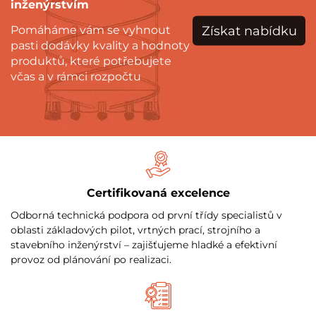
inženýrstvím
Získat nabídku
Pomáháme vám se vyhnout
pasti dodávky kvality a hodnoty
produktů, které potřebujete
včas a v rámci rozpočtu
Certifikovaná excelence
Odborná technická podpora od první třídy specialistů v
oblasti základových pilot, vrtných prací, strojního a
stavebního inženýrství – zajišťujeme hladké a efektivní
provoz od plánování po realizaci.