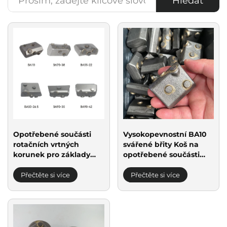
Hledat
Opotřebené součásti
Vysokopevnostní BA10
rotačních vrtných
svářené břity Koš na
korunek pro základy
opotřebené součásti
Svařovací tyče BA10
pro základy pro potrubí
BA50-26,5 BA70-38
Přečtěte si více
Přečtěte si více
BA90-35 BA55-22 BA90-
42 pro pouzdrovaný
vrták