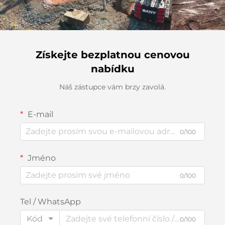
Získejte bezplatnou cenovou
nabídku
Náš zástupce vám brzy zavolá.
E-mail
0/100
Jméno
0/100
Tel / WhatsApp
Kód
0/100