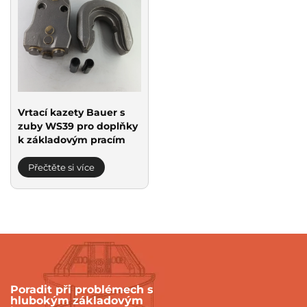
Vrtací kazety Bauer s
zuby WS39 pro doplňky
k základovým pracím
Přečtěte si více
Poradit při problémech s
hlubokým základovým