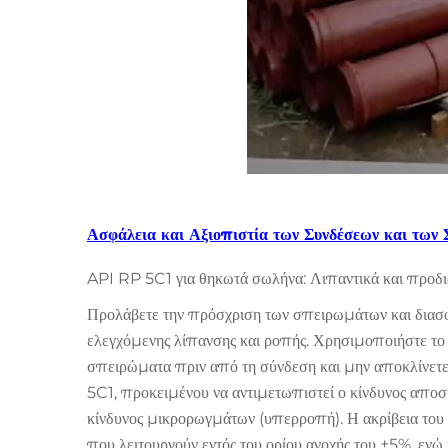
Ασφάλεια και Αξιοπιστία των Συνδέσεων και των
API RP 5C1 για θηκωτά σωλήνα: Λιπαντικά και προδ
Προλάβετε την πρόσχριση των σπειρωμάτων και διασφαλ
ελεγχόμενης λίπανσης και ροπής. Χρησιμοποιήστε το
σπειρώματα πριν από τη σύνδεση και μην αποκλίνετε
5C1, προκειμένου να αντιμετωπιστεί ο κίνδυνος απο
κίνδυνος μικρορωγμάτων (υπερροπή). Η ακρίβεια του ε
που λειτουργούν εντός του ορίου ανοχής του ±5%, εν