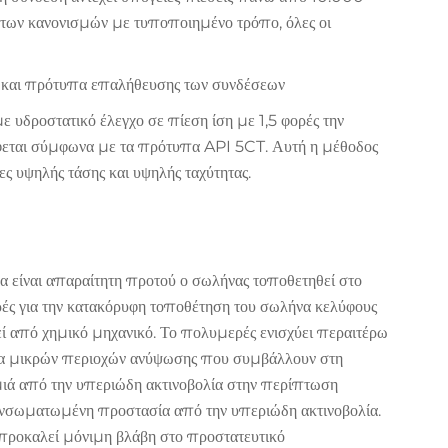
η των κανονισμών με τυποποιημένο τρόπο, όλες οι
 και πρότυπα επαλήθευσης των συνδέσεων
 υδροστατικό έλεγχο σε πίεση ίση με 1,5 φορές την
άφεται σύμφωνα με τα πρότυπα API 5CT. Αυτή η μέθοδος
ς υψηλής τάσης και υψηλής ταχύτητας.
να είναι απαραίτητη προτού ο σωλήνας τοποθετηθεί στο
ές για την κατακόρυφη τοποθέτηση του σωλήνα κελύφους
ί από χημικό μηχανικό. Το πολυμερές ενισχύει περαιτέρω
ία μικρών περιοχών ανύψωσης που συμβάλλουν στη
ημιά από την υπεριώδη ακτινοβολία στην περίπτωση
ενσωματωμένη προστασία από την υπεριώδη ακτινοβολία.
 προκαλεί μόνιμη βλάβη στο προστατευτικό