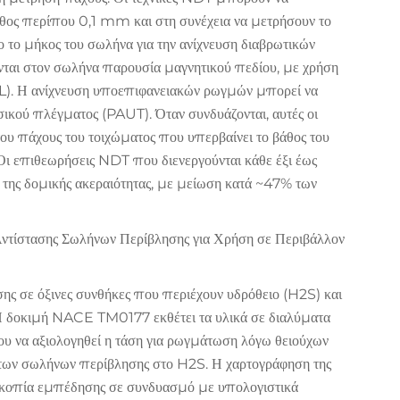
άθος περίπου 0,1 mm και στη συνέχεια να μετρήσουν το
 το μήκος του σωλήνα για την ανίχνευση διαβρωτικών
αι στον σωλήνα παρουσία μαγνητικού πεδίου, με χρήση
MFL). Η ανίχνευση υποεπιφανειακών ρωγμών μπορεί να
ικού πλέγματος (PAUT). Όταν συνδυάζονται, αυτές οι
του πάχους του τοιχώματος που υπερβαίνει το βάθος του
Οι επιθεωρήσεις NDT που διενεργούνται κάθε έξι έως
 της δομικής ακεραιότητας, με μείωση κατά ~47% των
ντίστασης Σωλήνων Περίβλησης για Χρήση σε Περιβάλλον
ης σε όξινες συνθήκες που περιέχουν υδρόθειο (H2S) και
. Η δοκιμή NACE TM0177 εκθέτει τα υλικά σε διαλύματα
 να αξιολογηθεί η τάση για ρωγμάτωση λόγω θειούχων
 των σωλήνων περίβλησης στο H2S. Η χαρτογράφηση της
κοπία εμπέδησης σε συνδυασμό με υπολογιστικά