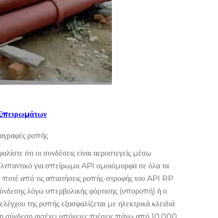
 Σπειρωμάτων
ιαγραφές ροπής
ίστε ότι οι συνδέσεις είναι αεροστεγείς μέσω
 λιπαντικό για σπείρωμα API ομοιόμορφα σε όλα τα
 ποτέ από τις απαιτήσεις ροπής-στροφής του API RP
σύνδεσης λόγω υπερβολικής φόρτισης (υποροπή) ή ο
λέγχου της ροπής εξασφαλίζεται με ηλεκτρικά κλειδιά
ώ η σύνδεση αντέχει υπόγειες πιέσεις πάνω από 10.000