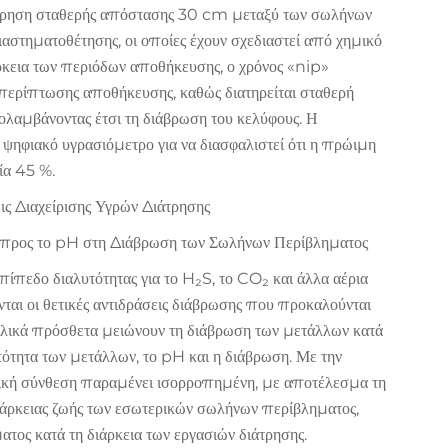
ατήρηση σταθερής απόστασης 30 cm μεταξύ των σωλήνων
ιαστηματοθέτησης, οι οποίες έχουν σχεδιαστεί από χημικό
ρκεια των περιόδων αποθήκευσης, ο χρόνος «nip»
περίπτωσης αποθήκευσης, καθώς διατηρείται σταθερή
αμβάνοντας έτσι τη διάβρωση του κελύφους. Η
ηφιακό υγρασιόμετρο για να διασφαλιστεί ότι η πρώιμη
σία 45 %.
 Διαχείρισης Υγρών Διάτρησης
 προς το pH στη Διάβρωση των Σωλήνων Περίβληματος
πίπεδο διαλυτότητας για το H₂S, το CO₂ και άλλα αέρια
αι οι θετικές αντιδράσεις διάβρωσης που προκαλούνται
αλικά πρόσθετα μειώνουν τη διάβρωση των μετάλλων κατά
τότητα των μετάλλων, το pH και η διάβρωση. Με την
μική σύνθεση παραμένει ισορροπημένη, με αποτέλεσμα τη
διάρκειας ζωής των εσωτερικών σωλήνων περίβληματος,
τος κατά τη διάρκεια των εργασιών διάτρησης.