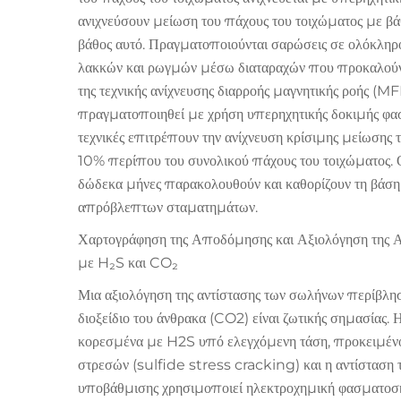
ανιχνεύσουν μείωση του πάχους του τοιχώματος με β
βάθος αυτό. Πραγματοποιούνται σαρώσεις σε ολόκληρο
λακκών και ρωγμών μέσω διαταραχών που προκαλούντ
της τεχνικής ανίχνευσης διαρροής μαγνητικής ροής (
πραγματοποιηθεί με χρήση υπερηχητικής δοκιμής φασ
τεχνικές επιτρέπουν την ανίχνευση κρίσιμης μείωσης 
10% περίπου του συνολικού πάχους του τοιχώματος. 
δώδεκα μήνες παρακολουθούν και καθορίζουν τη βάση
απρόβλεπτων σταματημάτων.
Χαρτογράφηση της Αποδόμησης και Αξιολόγηση της Α
με H₂S και CO₂
Μια αξιολόγηση της αντίστασης των σωλήνων περίβλησ
διοξείδιο του άνθρακα (CO2) είναι ζωτικής σημασίας
κορεσμένα με H2S υπό ελεγχόμενη τάση, προκειμένου
στρεσών (sulfide stress cracking) και η αντίσταση
υποβάθμισης χρησιμοποιεί ηλεκτροχημική φασματοσ