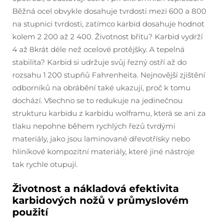
Běžná ocel obvykle dosahuje tvrdosti mezi 600 a 800
na stupnici tvrdosti, zatímco karbid dosahuje hodnot
kolem 2 200 až 2 400. Životnost břitu? Karbid vydrží
4 až 8krát déle než ocelové protějšky. A tepelná
stabilita? Karbid si udržuje svůj řezný ostří až do
rozsahu 1 200 stupňů Fahrenheita. Nejnovější zjištění
odborníků na obrábění také ukazují, proč k tomu
dochází. Všechno se to redukuje na jedinečnou
strukturu karbidu z karbidu wolframu, která se ani za
tlaku nepohne během rychlých řezů tvrdými
materiály, jako jsou laminované dřevotřísky nebo
hliníkové kompozitní materiály, které jiné nástroje
tak rychle otupují.
Životnost a nákladová efektivita
karbidových nožů v průmyslovém
použití