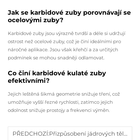
Jak se karbidové zuby porovnávají se
ocelovými zuby?
Karbidové zuby jsou výrazně tvrdší a déle si udržují
ostrost než ocelové zuby, což je činí ideálními pro
náročné aplikace. Jsou však křehčí a za určitých
podmínek se mohou snadněji odlamovat.
Co činí karbidové kulaté zuby
efektivními?
Jejich leštěná šikmá geometrie snižuje tření, což
umožňuje vyšší řezné rychlosti, zatímco jejich
odolnost snižuje prostojy a frekvenci výměn.
PŘEDCHOZÍ:
Přizpůsobení jádrových těles: Nástroje šité na míru pro vaše vrtací potřeby