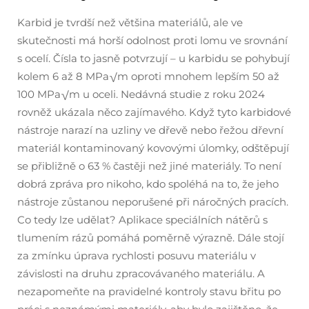
Karbid je tvrdší než většina materiálů, ale ve
skutečnosti má horší odolnost proti lomu ve srovnání
s ocelí. Čísla to jasně potvrzují – u karbidu se pohybují
kolem 6 až 8 MPa√m oproti mnohem lepším 50 až
100 MPa√m u oceli. Nedávná studie z roku 2024
rovněž ukázala něco zajímavého. Když tyto karbidové
nástroje narazí na uzliny ve dřevě nebo řežou dřevní
materiál kontaminovaný kovovými úlomky, odštěpují
se přibližně o 63 % častěji než jiné materiály. To není
dobrá zpráva pro nikoho, kdo spoléhá na to, že jeho
nástroje zůstanou neporušené při náročných pracích.
Co tedy lze udělat? Aplikace speciálních nátěrů s
tlumením rázů pomáhá poměrně výrazně. Dále stojí
za zmínku úprava rychlosti posuvu materiálu v
závislosti na druhu zpracovávaného materiálu. A
nezapomeňte na pravidelné kontroly stavu břitu po