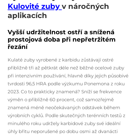
Kulovité zuby
v náročných
aplikacích
Vyšší udržitelnost ostří a snížená
prostojová doba při nepřetržitém
řezání
Kulaté zuby vyrobené z karbidu zůstávají ostré
přibližně tři až pětkrát déle než běžné ocelové zuby
při intenzivním používání, hlavně díky jejich působivé
tvrdosti 96,5 HRA podle výzkumu Ponemona z roku
2023. Co to prakticky znamená? Sníží se frekvence
výměn o přibližně 60 procent, což samozřejmě
znamená méně neočekávaných odstávek během
výrobních cyklů. Podle skutečných terénních testů z
minulého roku udržely karbidové zuby své ideální
úhly břitu neporušené po dobu osmi až dvanácti