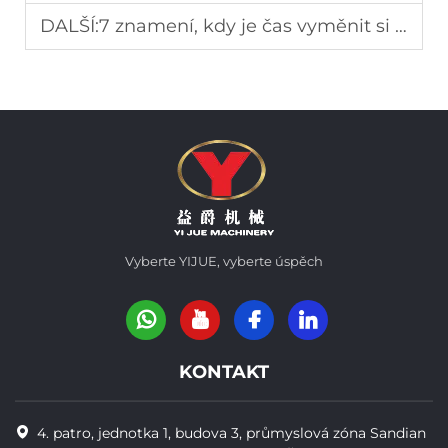
DALŠÍ:
7 znamení, kdy je čas vyměnit si protézy s kulovými zuby (než bude pozdě)
Vyberte YIJUE, vyberte úspěch
KONTAKT
4. patro, jednotka 1, budova 3, průmyslová zóna Sandian