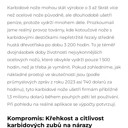
Karbidové nože mohou stát výrobce o 3 až 5krát více
než ocelové nože původně, ale dlouhodobě ušetří
peníze, protože vydrží mnohem déle. Prozkoumali
jsme reálný provoz továrny, kde kotoučové nože s
karbidovými destičkami nepřetržitě řezaly středně
hustá dřevotříska po dobu 3 200 hodin. To je téměř
dvojnásobek doby životnosti nejvykonnějších
ocelových nožů, které obvykle vydrží pouze 1 500
hodin, než je třeba je vyměnit. Pokud zohledníme, jak
nákladné prostoji ve skutečnosti jsou (podle
průmyslových zpráv z roku 2023 asi 740 dolarů za
hodinu), tyto karbidové nože ušetří firmám přibližně
1,3 milionu dolarů během pouhých pěti let používání.
Při pohledu na reálné aplikace se výpočty potvrzují.
Kompromis: Křehkost a citlivost
karbidových zubů na nárazy