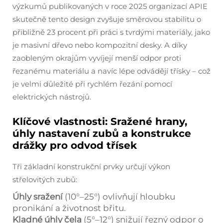
výzkumů publikovaných v roce 2025 organizací APIE
skutečně tento design zvyšuje směrovou stabilitu o
přibližně 23 procent při práci s tvrdými materiály, jako
je masivní dřevo nebo kompozitní desky. A díky
zaobleným okrajům vyvíjejí menší odpor proti
řezanému materiálu a navíc lépe odvádějí třísky – což
je velmi důležité při rychlém řezání pomocí
elektrických nástrojů.
Klíčové vlastnosti: Sražené hrany,
úhly nastavení zubů a konstrukce
drážky pro odvod třísek
Tři základní konstrukční prvky určují výkon
střelovitých zubů:
Úhly sražení
(10°–25°) ovlivňují hloubku
pronikání a životnost břitu.
Kladné úhly čela
(5°–12°) snižují řezný odpor o