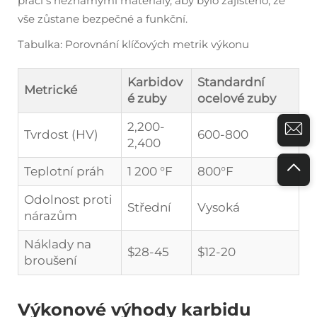
práci s neznámými materiály, aby bylo zajištěno, že
vše zůstane bezpečné a funkční.
Tabulka: Porovnání klíčových metrik výkonu
Karbidov
Standardní
Metrické
é zuby
ocelové zuby
2,200-
Tvrdost (HV)
600-800
2,400
Teplotní práh
1 200 °F
800°F
Odolnost proti
Střední
Vysoká
nárazům
Náklady na
$28-45
$12-20
broušení
Výkonové výhody karbidu