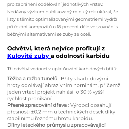
pro zabránění oddělování jednotlivých vrstev.
Nedávný výzkum publikovaný minulý rok ukázal, že
listy s těmito optimalizovanými geometriemi vydrží
při řezání kompozitů o 18 procent déle ve srovnání s
běžnými alternativami se zuby ze oceli.
Odvětví, která nejvíce profitují z
Kulovité zuby
a odolnosti karbidu
Tři odvětví vedoucí v uplatňování karbidových břitů:
Těžba a ražba tunelů
: Břity s karbidovými
hroty odolávají abrazivním horninám, přičemž
jeden vrtací projekt nahlásil o 30 % vyšší
rychlost pronikání.
Přesné zpracování dřeva
: Výrobci dosahují
přesnosti ±0,2 mm u technických desek díky
stabilnímu řeznému hrotu karbidu.
Dílny leteckého průmyslu zpracovávající