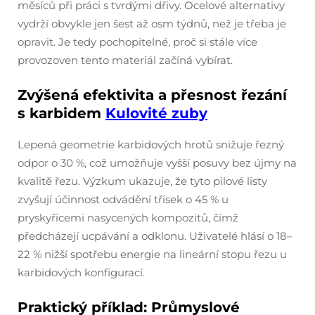
měsíců při práci s tvrdými dřivy. Ocelové alternativy
vydrží obvykle jen šest až osm týdnů, než je třeba je
opravit. Je tedy pochopitelné, proč si stále více
provozoven tento materiál začíná vybírat.
Zvýšená efektivita a přesnost řezání
s karbidem
Kulovité zuby
Lepená geometrie karbidových hrotů snižuje řezný
odpor o 30 %, což umožňuje vyšší posuvy bez újmy na
kvalitě řezu. Výzkum ukazuje, že tyto pilové listy
zvyšují účinnost odvádění třísek o 45 % u
pryskyřicemi nasycených kompozitů, čímž
předcházejí ucpávání a odklonu. Uživatelé hlásí o 18–
22 % nižší spotřebu energie na lineární stopu řezu u
karbidových konfigurací.
Praktický příklad: Průmyslové