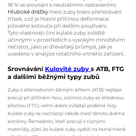
18 % ve srovnání s neutrálními nastaveními.
Hluboké drážky
mezi zuby brání přeřezávání
třísek, což je hlavní příčinou deformace
pilového kotouče při delším používání.
Tyto vlastnosti činí kulaté zuby zvláště
účinnými v prostředích s vysokým množstvím
nečistot, jako je dřevařský průmysl, jak je
uvedeno v analýze rotačního vrtného zařízení.
Srovnávání
Kulovité zuby
s ATB, FTG
a dalšími běžnými typy zubů
Zuby s alternativním šikmým břitem (ATB) nejlépe
pracují při příčném řezu, zatímco zuby se středovou
plochou (FTG) velmi dobře zvládají podélné řezy.
Kulaté zuby se nacházejí někde mezi těmito dvěma
extrémy. Řemeslníci, kteří pracují s různými
materiály, zjistí, že kulaté zuby vydrží na řezné hraně