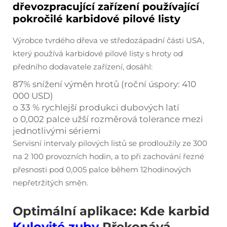
dřevozpracující zařízení používající
pokročilé karbidové pilové listy
Výrobce tvrdého dřeva ve středozápadní části USA,
který používá karbidové pilové listy s hroty od
předního dodavatele zařízení, dosáhl:
87% snížení výměn hrotů (roční úspory: 410
000 USD)
o 33 % rychlejší produkci dubových latí
o 0,002 palce užší rozměrová tolerance mezi
jednotlivými sériemi
Servisní intervaly pilových listů se prodloužily ze 300
na 2 100 provozních hodin, a to při zachování řezné
přesnosti pod 0,005 palce během 12hodinových
nepřetržitých směn.
Optimální aplikace: Kde karbid
Kulovité zuby
Překonává