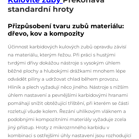
standardní hroty
Přizpůsobení tvaru zubů materiálu:
dřevo, kov a kompozity
Účinnost karbidových kulových zubů opravdu závisí
na materiálu, kterým řežou. Při práci s hustými
tvrdými dřivy dokážou nástroje s vysokým úhlem
běžné plochy a hlubokými drážkami mnohem lépe
odvádět piliny a udržovat chlad během provozu.
Hliník a plech vyžadují něco jiného. Nástroje s nižším
úhlem nastavení a pevnějšími karbidovými hranami
pomáhají snížit obtěžující tříštění, při kterém se části
rozletují všude kolem. Řezání uhlíkovým vláknem a
podobnými kompozitními materiály vyžaduje zcela
jiný přístup. Hroty z mikrozrnného karbidu v
kombinaci s ostřejšími úhly nastavení jsou rozhodující