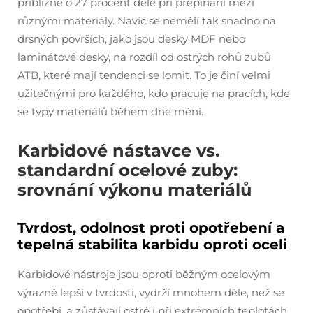
přibližně o 27 procent déle při přepínání mezi
různými materiály. Navíc se nemělí tak snadno na
drsných površích, jako jsou desky MDF nebo
laminátové desky, na rozdíl od ostrých rohů zubů
ATB, které mají tendenci se lomit. To je činí velmi
užitečnými pro každého, kdo pracuje na pracích, kde
se typy materiálů během dne mění.
Karbidové nástavce vs.
standardní ocelové zuby:
srovnání výkonu materiálů
Tvrdost, odolnost proti opotřebení a
tepelná stabilita karbidu oproti oceli
Karbidové nástroje jsou oproti běžným ocelovým
výrazně lepší v tvrdosti, vydrží mnohem déle, než se
opotřebí, a zůstávají ostré i při extrémních teplotách.