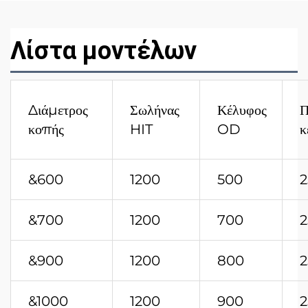
Λίστα μοντέλων
Διάμετρος
Σωλήνας
Κέλυφος
Π
κοπής
HIT
OD
κ
&600
1200
500
2
&700
1200
700
2
&900
1200
800
2
&1000
1200
900
2