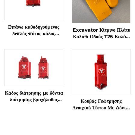
Επάνω καθοδηγούμενος
Excavator Κίτρινο Πλάτυ
διπλός πάτος κάδος
Καλάθι Οδούς T25 Καλάθι
εκσκαφής άμμου
Οδούς
Κάδος διάτρησης με δόντια
διάτρησης βραχήλαθος
Κουβάς Γεώτρησης
κωνικά & ευθεία
Ανοιχτού Τύπου Με Δόντια
Για Έδαφος/Πέτρωμα