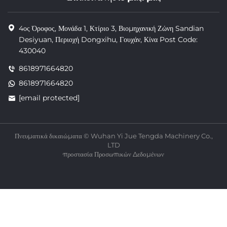
4ος Όροφος, Μονάδα 1, Κτίριο 3, Βιομηχανική Ζώνη Sandian
Desiyuan, Περιοχή Dongxihu, Γουχάν, Κίνα Post Code:
430040
8618971664820
8618971664820
[email protected]
Πνευματικά δικαιώματα © Wuhan Yi Jue Tengda Machinery Co.,
LTD
προστασία Προσωπικών Δεδομένων