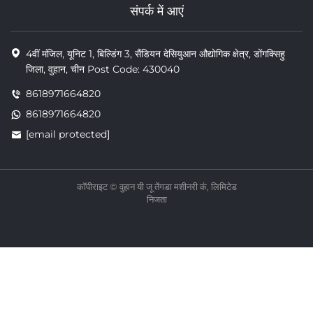
संपर्क में आएं
4वीं मंजिल, यूनिट 1, बिल्डिंग 3, सैंडियन देसियुआन औद्योगिक क्षेत्र, डोंगक्सिहु
जिला, वुहान, चीन Post Code: 430040
8618971664820
8618971664820
[email protected]
कॉपीराइट © वुहान यी जू तेंगडा मशीनरी कं, लिमिटेड
निजता