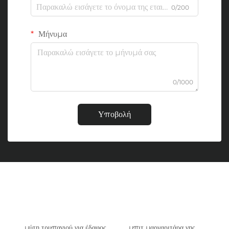
0/200
Μήνυμα
0/1000
Υποβολή
μύτη τρυπανιού για έδαφος
μπιτ μαργαριτάρα γης