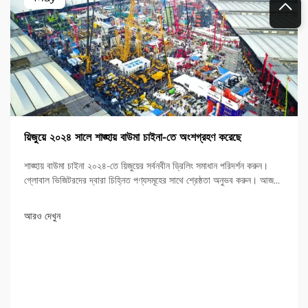
য়িজুয়ে ২০২৪ সালে শাঙ্হায় বাউমা চাইনা-তে অংশগ্রহণ করেছে
শাঙ্হায় বাউমা চাইনা ২০২৪-তে য়িজুয়ের সর্বনবীন ড্রিলিং সমাধান পরিদর্শন করুন।
গ্লোবাল ভিজিটরদের দ্বারা চিহ্নিত পণ্যসমূহের সাথে শ্রেষ্ঠতা অনুভব করুন। আজই
আরও জানুন!
আরও দেখুন