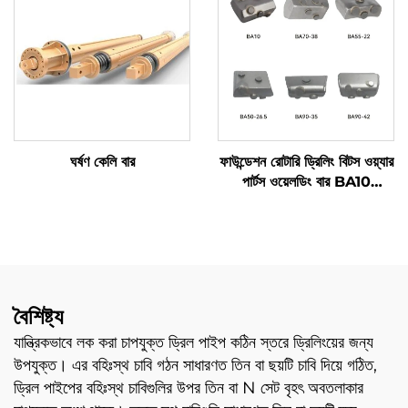
ঘর্ষণ কেলি বার
ফাউন্ডেশন রোটারি ড্রিলিং বিটস ওয়্যার
পার্টস ওয়েলডিং বার BA10
BA50-26.5 BA70-38
BA90-35 BA55-22
BA90-42 কেসিং ব্যারেলের জন্য
বৈশিষ্ট্য
যান্ত্রিকভাবে লক করা চাপযুক্ত ড্রিল পাইপ কঠিন স্তরে ড্রিলিংয়ের জন্য
উপযুক্ত। এর বহিঃস্থ চাবি গঠন সাধারণত তিন বা ছয়টি চাবি দিয়ে গঠিত,
ড্রিল পাইপের বহিঃস্থ চাবিগুলির উপর তিন বা N সেট বৃহৎ অবতলাকার