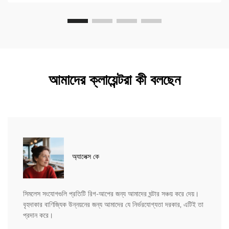
আমাদের ক্লায়েন্টরা কী বলছেন
অ্যালেক্স কে
সিমলেস সংযোগগুলি প্রতিটি রিগ-আপের জন্য আমাদের ঘন্টার সঞ্চয় করে দেয়।
বৃহদাকার বাণিজ্যিক উন্নয়নের জন্য আমাদের যে নির্ভরযোগ্যতা দরকার, এটিই তা
প্রদান করে।