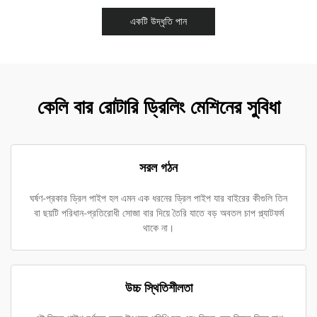
একটি উদ্ধৃতি পান
কেলি বার রোটারি ড্রিলিং মেশিনের সুবিধা
সরল গঠন
ঘর্ষণ-প্রকার ড্রিল পাইপ হল এমন এক ধরনের ড্রিল পাইপ যার বাইরের কীগুলি তিন
বা ছয়টি পরিধান-প্রতিরোধী সোজা বার দিয়ে তৈরি যাতে বড় অবতল চাপ প্ল্যাটফর্ম
থাকে না।
উচ্চ স্থিতিশীলতা