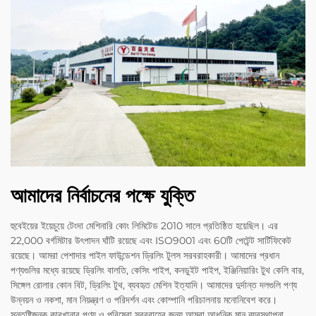
আমাদের নির্বাচনের পক্ষে যুক্তি
হুবেইয়ের ইয়েচুয়ে টেংদা মেশিনারি কোং লিমিটেড 2010 সালে প্রতিষ্ঠিত হয়েছিল। এর
22,000 বর্গমিটার উৎপাদন ঘাঁটি রয়েছে এবং ISO9001 এবং 60টি পেটেন্ট সার্টিফিকেট
রয়েছে। আমরা পেশাদার পাইল ফাউন্ডেশন ড্রিলিং টুলস সরবরাহকারী। আমাদের প্রধান
পণ্যগুলির মধ্যে রয়েছে ড্রিলিং বালতি, কেসিং পাইপ, কনডুইট পাইপ, ইঞ্জিনিয়ারিং টুথ কেলি বার,
সিঙ্গেল রোলার কোন বিট, ড্রিলিং টুথ, ব্যবহৃত মেশিন ইত্যাদি। আমাদের দুর্দান্ত দলগুলি পণ্য
উন্নয়ন ও নকশা, মান নিয়ন্ত্রণ ও পরিদর্শন এবং কোম্পানি পরিচালনায় মনোনিবেশ করে।
সন্তুষ্টিজনক কারখানার পণ্য ও পরিষেবা সরবরাহের জন্য আমরা আধুনিক মান ব্যবস্থাপনা