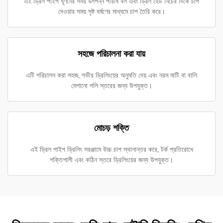
এই ড্রিল পাইপ ঘূর্ণনের সময় উৎপন্ন পরিধি বল এবং ড্রিল হেড নিচের দিকে চাপ
দেওয়ার সময় সৃষ্ট ঘর্ষণের মাধ্যমে চাপ তৈরি করে।
সহজে পরিচালনা করা যায়
এটি পরিচালন করা সহজ, গভীর ড্রিলিংয়ের অনুমতি দেয় এবং নরম মাটি বা বালি
মেশানো পলি স্তরের জন্য উপযুক্ত।
মোচড় শক্তি
এই ড্রিল পাইপ ড্রিলিং সরঞ্জামে উচ্চ চাপ স্থানান্তর করে, টর্ক প্রতিরোধে
শক্তিশালী এবং কঠিন স্তরে ড্রিলিংয়ের জন্য উপযুক্ত।