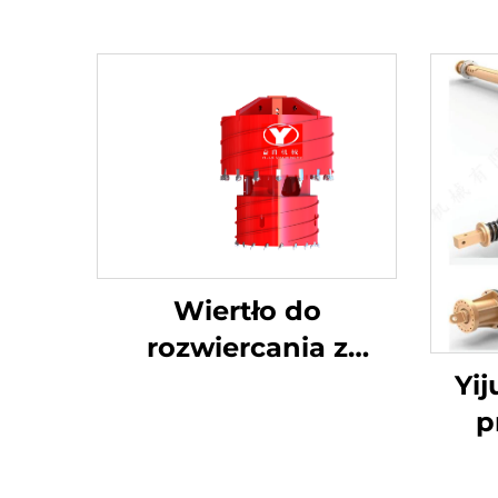
Wiertło do
rozwiercania z
prowadzeniem w dół
Yi
p