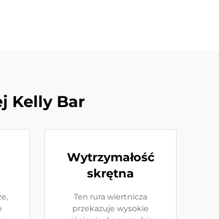
j Kelly Bar
Wytrzymałość
skrętna
e,
Ten rura wiertnicza
e
przekazuje wysokie