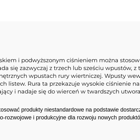
askiem i podwyższonym ciśnieniem można stosowa
a się zazwyczaj z trzech lub sześciu wpustów, z
nętrznych wpustach rury wiertniczej. Wpusty wewn
ch listew. Rura ta przekazuje wysokie ciśnienie n
jący i nadaje się do wierceń w twardszych utwora
osować produkty niestandardowe na podstawie dostarcz
-rozwojowe i produkcyjne dla rozwoju nowych produkt