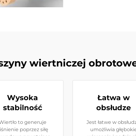
zyny wiertniczej obrotowe
Wysoka
Łatwa w
stabilność
obsłudze
Wiertło to generuje
Jest łatwe w obsłudz
iśnienie poprzez siłę
umożliwia głęboki