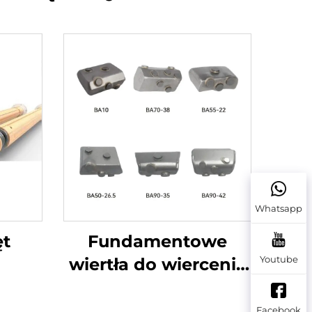
Whatsapp
ęt
Fundamentowe
Youtube
wiertła do wiercenia
obrotowego Części
poddane zużyciu
Facebook