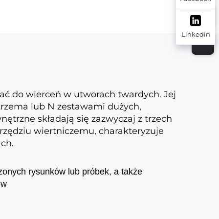
Pręt lutowniczy BA10
BA50-26,5 BA70-38
Linkedin
BA90-35 BA55-22
BA90-42 do oprawy
koronowej
ć do wierceń w utworach twardych. Jej
 trzema lub N zestawami dużych,
ętrzne składają się zazwyczaj z trzech
arzędziu wiertniczemu, charakteryzuje
ch.
onych rysunków lub próbek, a także
ów