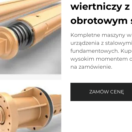
wiertniczy
obrotowym s
Kompletne maszyny wie
urządzenia z stalowym
fundamentowych. Kupu
wysokim momentem obr
na zamówienie.
ZAMÓW CENĘ