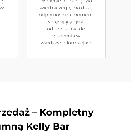
ię
ciśnienie do narzędzia
ów
wiertniczego, ma dużą
odporność na moment
skręcający i jest
odpowiednia do
wiercenia w
twardszych formacjach.
rzedaż – Kompletny
umną Kelly Bar