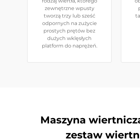
rodzaj wiertła, którego
o
zewnętrzne wpusty
tworzą trzy lub sześć
t
odpornych na zużycie
prostych prętów bez
dużych wklęsłych
platform do naprężeń.
Maszyna wiertnicz
zestaw wiertn