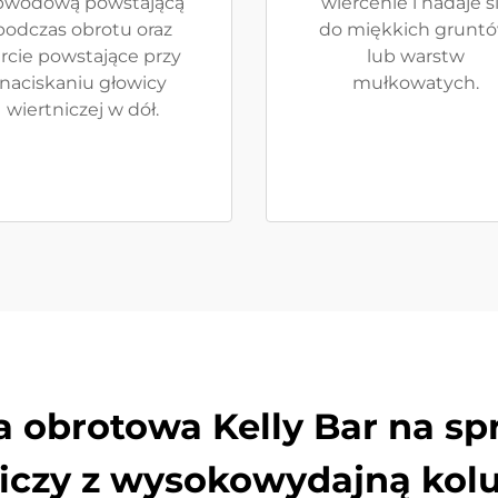
bwodową powstającą
wiercenie i nadaje s
podczas obrotu oraz
do miękkich grunt
arcie powstające przy
lub warstw
naciskaniu głowicy
mułkowatych.
wiertniczej w dół.
a obrotowa Kelly Bar na sp
iczy z wysokowydajną kol