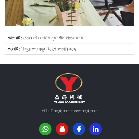
আগেরটি :
মেয়ের গৌরব প্রতি সৃজনশীল হাতের জন্য
পরেরটি :
য়িজুয়ে পণ্যসমূহ বিদেশে রপ্তানি হচ্ছে
YIJUE বাছাই করুন, সফলতা বাছাই করুন