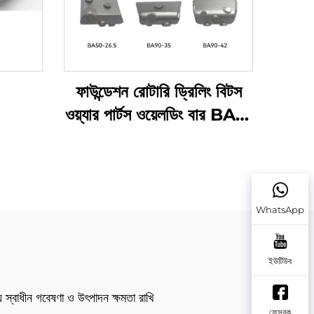
ফাউন্ডেশন রোটারি ড্রিলিং বিটস
ওয়্যার পার্টস ওয়েলডিং বার BA10
BA50-26.5 BA70-38
BA90-35 BA55-22
BA90-42 কেসিং ব্যারেলের
জন্য
WhatsApp
ইউটিউব
য স্বাধীন গবেষণা ও উৎপাদন ক্ষমতা রাখি
ফেসবুক