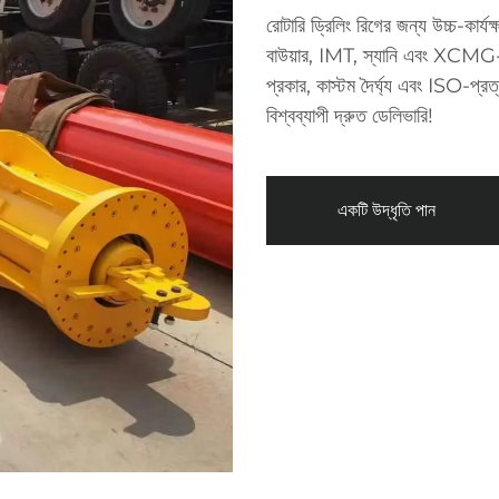
রোটারি ড্রিলিং রিগের জন্য উচ্চ-কার্যক
বাউয়ার, IMT, স্যানি এবং XCMG-এর স
প্রকার, কাস্টম দৈর্ঘ্য এবং ISO-প্রত
বিশ্বব্যাপী দ্রুত ডেলিভারি!
একটি উদ্ধৃতি পান