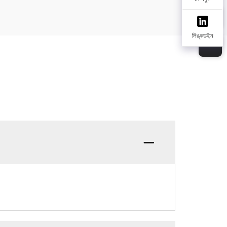
লিঙ্কডইন