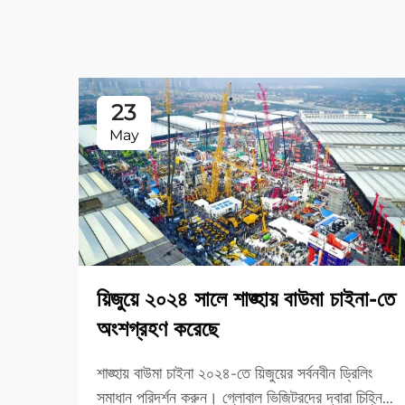
23
May
য়িজুয়ে ২০২৪ সালে শাঙ্হায় বাউমা চাইনা-তে
অংশগ্রহণ করেছে
শাঙ্হায় বাউমা চাইনা ২০২৪-তে য়িজুয়ের সর্বনবীন ড্রিলিং
সমাধান পরিদর্শন করুন। গ্লোবাল ভিজিটরদের দ্বারা চিহ্নিত