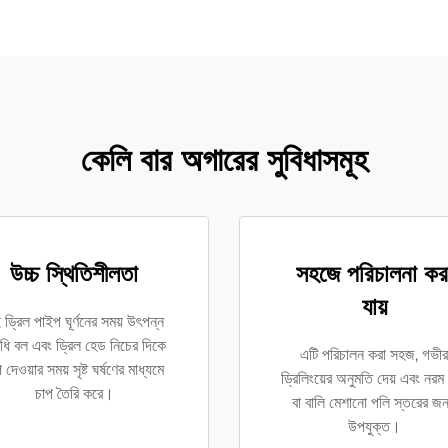
কেলি বার অগারের সুবিধাসমূহ
উচ্চ স্থিতিশীলতা
সহজে পরিচালনা কর
যায়
ড্রিল পাইপ ঘূর্ণনের সময় উৎপন্ন
ধি বল এবং ড্রিল হেড নিচের দিকে
এটি পরিচালন করা সহজ, গভীর
 দেওয়ার সময় সৃষ্ট ঘর্ষণের মাধ্যমে
ড্রিলিংয়ের অনুমতি দেয় এবং নরম 
চাপ তৈরি করে।
বা বালি মেশানো পলি স্তরের জন
উপযুক্ত।