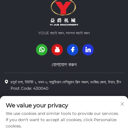
YIJUE বাছাই করুন, সফলতা বাছাই করুন
যোগাযোগ করুন
চতুর্থ তলা, ইউনিট ১, ভবন ৩, স্যান্ডিয়ান দেশিয়ুয়ান শিল্প অঞ্চল, ডংজিহু জেলা, উহান, চীন
Post Code: 430040
8618971664820
We value your privacy
8618971664820
We use cookies and similar tools to provide our services.
[email protected]
If you don't want to accept all cookies, click Personalize
cookies.