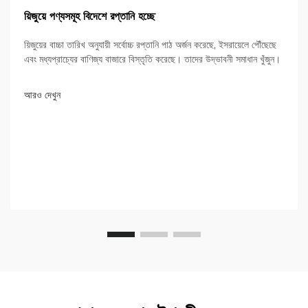
য়িজুয়ে পণ্যসমূহ বিদেশে রপ্তানি হচ্ছে
য়িজুয়ের বাচ্চা তারিখ অনুযায়ী সর্বোচ্চ রপ্তানি পাঠ অর্জন করেছে, ইসরায়েলে পৌঁছেছে
এবং মধ্যপ্রাচ্যের বাণিজ্য বাজারে বিস্তৃতি করেছে। তাদের উদ্ভাবনী সমাধান খুঁজুন।
আরও দেখুন