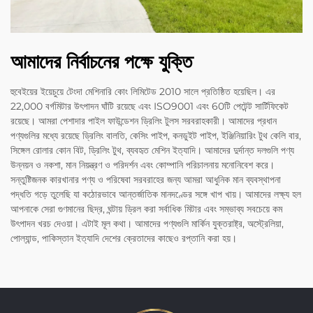
আমাদের নির্বাচনের পক্ষে যুক্তি
হুবেইয়ের ইয়েচুয়ে টেংদা মেশিনারি কোং লিমিটেড 2010 সালে প্রতিষ্ঠিত হয়েছিল। এর
22,000 বর্গমিটার উৎপাদন ঘাঁটি রয়েছে এবং ISO9001 এবং 60টি পেটেন্ট সার্টিফিকেট
রয়েছে। আমরা পেশাদার পাইল ফাউন্ডেশন ড্রিলিং টুলস সরবরাহকারী। আমাদের প্রধান
পণ্যগুলির মধ্যে রয়েছে ড্রিলিং বালতি, কেসিং পাইপ, কনডুইট পাইপ, ইঞ্জিনিয়ারিং টুথ কেলি বার,
সিঙ্গেল রোলার কোন বিট, ড্রিলিং টুথ, ব্যবহৃত মেশিন ইত্যাদি। আমাদের দুর্দান্ত দলগুলি পণ্য
উন্নয়ন ও নকশা, মান নিয়ন্ত্রণ ও পরিদর্শন এবং কোম্পানি পরিচালনায় মনোনিবেশ করে।
সন্তুষ্টিজনক কারখানার পণ্য ও পরিষেবা সরবরাহের জন্য আমরা আধুনিক মান ব্যবস্থাপনা
পদ্ধতি গড়ে তুলেছি যা কঠোরভাবে আন্তর্জাতিক মানদণ্ডের সঙ্গে খাপ খায়। আমাদের লক্ষ্য হল
আপনাকে সেরা গুণমানের ছিদ্র, ঘন্টায় ড্রিল করা সর্বাধিক মিটার এবং সম্ভাব্য সবচেয়ে কম
উৎপাদন খরচ দেওয়া। এটাই মূল কথা। আমাদের পণ্যগুলি মার্কিন যুক্তরাষ্ট্র, অস্ট্রেলিয়া,
পোল্যান্ড, পাকিস্তান ইত্যাদি দেশের ক্রেতাদের কাছেও রপ্তানি করা হয়।