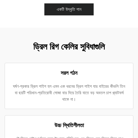
একটি উদ্ধৃতি পান
ড্রিল রিগ কেলির সুবিধাগুলি
সরল গঠন
ঘর্ষণ-প্রকার ড্রিল পাইপ হল এমন এক ধরনের ড্রিল পাইপ যার বাইরের কীগুলি তিন
বা ছয়টি পরিধান-প্রতিরোধী সোজা বার দিয়ে তৈরি যাতে বড় অবতল চাপ প্ল্যাটফর্ম
থাকে না।
উচ্চ স্থিতিশীলতা