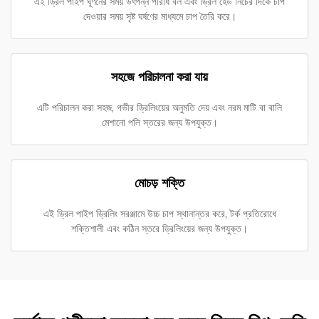
এই ড্রিল পাইপ ঘূর্ণনের সময় উৎপন্ন পরিধি বল এবং ড্রিল হেড নিচের দিকে চাপ
দেওয়ার সময় সৃষ্ট ঘর্ষণের মাধ্যমে চাপ তৈরি করে।
সহজে পরিচালনা করা যায়
এটি পরিচালন করা সহজ, গভীর ড্রিলিংয়ের অনুমতি দেয় এবং নরম মাটি বা বালি
মেশানো পলি স্তরের জন্য উপযুক্ত।
মোচড় শক্তি
এই ড্রিল পাইপ ড্রিলিং সরঞ্জামে উচ্চ চাপ স্থানান্তর করে, টর্ক প্রতিরোধে
শক্তিশালী এবং কঠিন স্তরে ড্রিলিংয়ের জন্য উপযুক্ত।