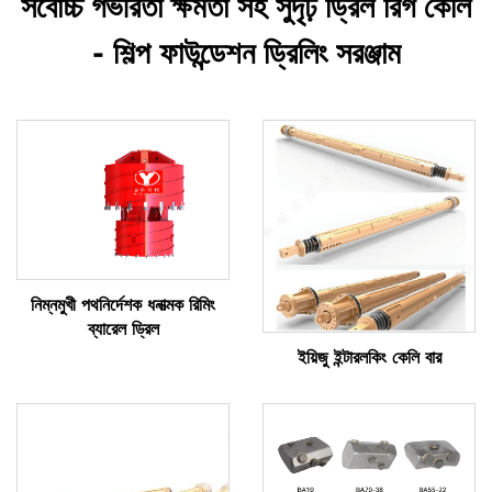
সর্বোচ্চ গভীরতা ক্ষমতা সহ সুদৃঢ় ড্রিল রিগ কেলি
- শিল্প ফাউন্ডেশন ড্রিলিং সরঞ্জাম
নিম্নমুখী পথনির্দেশক ধনাত্মক রিমিং
ব্যারেল ড্রিল
ইয়িজু ইন্টারলকিং কেলি বার