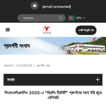
[email protected]
BN
একটি উদ্ধৃতি পান
প্রদর্শনী সংবাদ
হোমপেজ
/
KHOBOR
/
প্রদর্শনী খবর
সংবাদ
সিএমএমইএক্সপিও 2025-এ “ড্রিলিং ট্রিনিটি” প্রদর্শনের সাথে ইয়ি জুয়ে
মেশিনারি