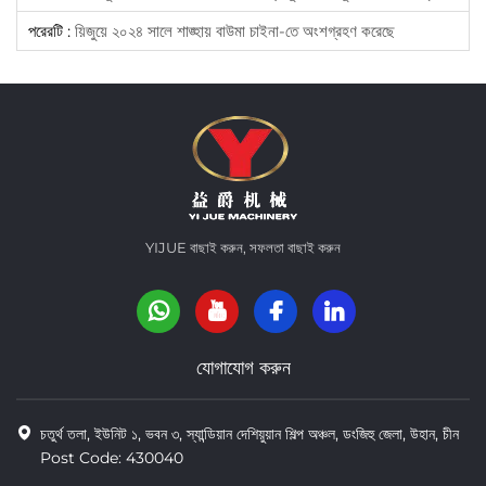
পরেরটি :
য়িজুয়ে ২০২৪ সালে শাঙ্হায় বাউমা চাইনা-তে অংশগ্রহণ করেছে
YIJUE বাছাই করুন, সফলতা বাছাই করুন
যোগাযোগ করুন
চতুর্থ তলা, ইউনিট ১, ভবন ৩, স্যান্ডিয়ান দেশিয়ুয়ান শিল্প অঞ্চল, ডংজিহু জেলা, উহান, চীন
Post Code: 430040