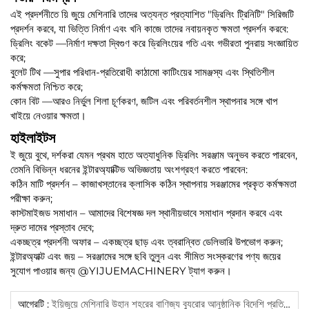
এই প্রদর্শনীতে য়ি জুয়ে মেশিনারি তাদের অত্যন্ত প্রত্যাশিত "ড্রিলিং ট্রিনিটি" সিরিজটি
প্রদর্শন করবে, যা ভিত্তি নির্মাণ এবং খনি কাজে তাদের নবায়নকৃত ক্ষমতা প্রদর্শন করবে:
ড্রিলিং বকেট
—নির্মাণ দক্ষতা দ্বিগুণ করে ড্রিলিংয়ের গতি এবং গভীরতা পুনরায় সংজ্ঞায়িত
করে;
বুলেট টিথ
—সুপার পরিধান-প্রতিরোধী কাঠামো কাটিংয়ের সামঞ্জস্য এবং স্থিতিশীল
কর্মক্ষমতা নিশ্চিত করে;
কোন বিট
—আরও নির্ভুল শিলা চূর্ণকরণ, জটিল এবং পরিবর্তনশীল স্থাপনার সঙ্গে খাপ
খাইয়ে নেওয়ার ক্ষমতা।
হাইলাইটস
ই জুয়ে বুথে, দর্শকরা যেমন প্রথম হাতে অত্যাধুনিক ড্রিলিং সরঞ্জাম অনুভব করতে পারবেন,
তেমনি বিভিন্ন ধরনের ইন্টারঅ্যাক্টিভ অভিজ্ঞতায় অংশগ্রহণ করতে পারবেন:
কঠিন মাটি প্রদর্শন
– কাজাখস্তানের ক্লাসিক কঠিন স্থাপনায় সরঞ্জামের প্রকৃত কর্মক্ষমতা
পরীক্ষা করুন;
কাস্টমাইজড সমাধান
– আমাদের বিশেষজ্ঞ দল স্থানীয়ভাবে সমাধান প্রদান করবে এবং
দ্রুত দামের প্রস্তাব দেবে;
একচ্ছত্র প্রদর্শনী অফার
– একচ্ছত্র ছাড় এবং ত্বরান্বিত ডেলিভারি উপভোগ করুন;
ইন্টারঅ্যাক্ট এবং জয়
– সরঞ্জামের সঙ্গে ছবি তুলুন এবং সীমিত সংস্করণের পণ্য জয়ের
সুযোগ পাওয়ার জন্য @YIJUEMACHINERY ট্যাগ করুন।
আগেরটি :
ইয়িজুয়ে মেশিনারি উহান শহরের বাণিজ্য ব্যুরোর আনুষ্ঠানিক বিদেশি প্রতিনিধিদলের অংশ হিসেবে নির্বাচিত হয়েছে এবং ২০২৬ সালের মিশর ফাইভ ইন্ডাস্ট্রিজ প্রদর্শনীতে এর পণ্যগুলি প্রদর্শন করবে।