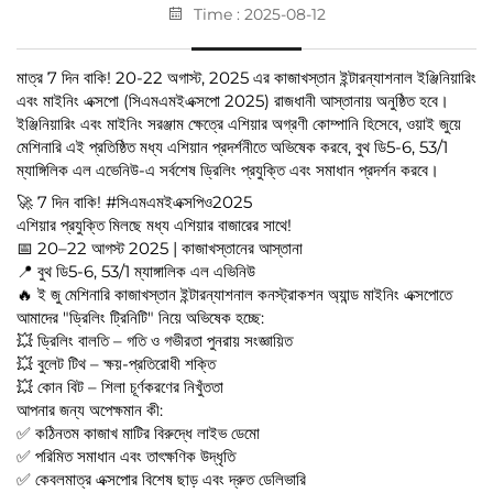
Time : 2025-08-12
মাত্র 7 দিন বাকি! 20-22 অগাস্ট, 2025 এর কাজাখস্তান ইন্টারন্যাশনাল ইঞ্জিনিয়ারিং
এবং মাইনিং এক্সপো (সিএমএমইএক্সপো 2025) রাজধানী আস্তানায় অনুষ্ঠিত হবে।
ইঞ্জিনিয়ারিং এবং মাইনিং সরঞ্জাম ক্ষেত্রে এশিয়ার অগ্রণী কোম্পানি হিসেবে, ওয়াই জুয়ে
মেশিনারি এই প্রতিষ্ঠিত মধ্য এশিয়ান প্রদর্শনীতে অভিষেক করবে, বুথ ডি5-6, 53/1
ম্যাঙ্গিলিক এল এভেনিউ-এ সর্বশেষ ড্রিলিং প্রযুক্তি এবং সমাধান প্রদর্শন করবে।
🚀 7 দিন বাকি! #সিএমএমইএক্সপিও2025
এশিয়ার প্রযুক্তি মিলছে মধ্য এশিয়ার বাজারের সাথে!
📅 20–22 আগস্ট 2025 | কাজাখস্তানের আস্তানা
📍 বুথ ডি5-6, 53/1 ম্যাঙ্গালিক এল এভিনিউ
🔥 ই জু মেশিনারি কাজাখস্তান ইন্টারন্যাশনাল কনস্ট্রাকশন অ্যান্ড মাইনিং এক্সপোতে
আমাদের "ড্রিলিং ট্রিনিটি" নিয়ে অভিষেক হচ্ছে:
💥 ড্রিলিং বালতি – গতি ও গভীরতা পুনরায় সংজ্ঞায়িত
💥 বুলেট টিথ – ক্ষয়-প্রতিরোধী শক্তি
💥 কোন বিট – শিলা চূর্ণকরণের নিখুঁততা
আপনার জন্য অপেক্ষমান কী:
✅ কঠিনতম কাজাখ মাটির বিরুদ্ধে লাইভ ডেমো
✅ পরিমিত সমাধান এবং তাৎক্ষণিক উদ্ধৃতি
✅ কেবলমাত্র এক্সপোর বিশেষ ছাড় এবং দ্রুত ডেলিভারি