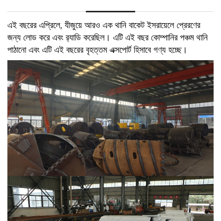
এই বছরের এপ্রিলে, যীজুয়ে আরও এক থানি বাকেট ইসরায়েলে প্রেরণের
জন্য লোড করে এবং র‌্যাডি করেছিল। এটি এই বছর কোম্পানির পঞ্চম থানি
পাঠানো এবং এটি এই বছরের বৃহত্তম এক্সপোর্ট হিসাবে গণ্য হচ্ছে।