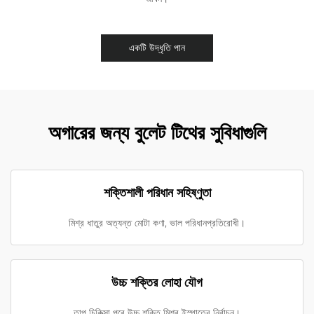
একটি উদ্ধৃতি পান
অগারের জন্য বুলেট টিথের সুবিধাগুলি
শক্তিশালী পরিধান সহিষ্ণুতা
মিশ্র ধাতুর অত্যন্ত মোটা কণা, ভাল পরিধানপ্রতিরোধী।
উচ্চ শক্তির লোহা যৌগ
তাপ চিকিত্সা পরে উচ্চ শক্তি মিশ্র ইস্পাতের নির্বাচন।