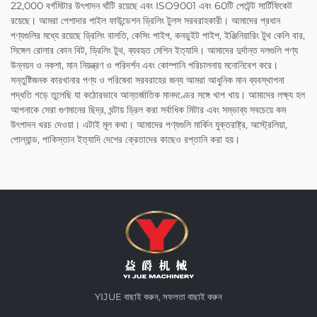
22,000 বর্গমিটার উৎপাদন ঘাঁটি রয়েছে এবং ISO9001 এবং 60টি পেটেন্ট সার্টিফিকেট
রয়েছে। আমরা পেশাদার পাইল ফাউন্ডেশন ড্রিলিং টুলস সরবরাহকারী। আমাদের প্রধান
পণ্যগুলির মধ্যে রয়েছে ড্রিলিং বালতি, কেসিং পাইপ, কনডুইট পাইপ, ইঞ্জিনিয়ারিং টুথ কেলি বার,
সিঙ্গেল রোলার কোন বিট, ড্রিলিং টুথ, ব্যবহৃত মেশিন ইত্যাদি। আমাদের দুর্দান্ত দলগুলি পণ্য
উন্নয়ন ও নকশা, মান নিয়ন্ত্রণ ও পরিদর্শন এবং কোম্পানি পরিচালনায় মনোনিবেশ করে।
সন্তুষ্টিজনক কারখানার পণ্য ও পরিষেবা সরবরাহের জন্য আমরা আধুনিক মান ব্যবস্থাপনা
পদ্ধতি গড়ে তুলেছি যা কঠোরভাবে আন্তর্জাতিক মানদণ্ডের সঙ্গে খাপ খায়। আমাদের লক্ষ্য হল
আপনাকে সেরা গুণমানের ছিদ্র, ঘন্টায় ড্রিল করা সর্বাধিক মিটার এবং সম্ভাব্য সবচেয়ে কম
উৎপাদন খরচ দেওয়া। এটাই মূল কথা। আমাদের পণ্যগুলি মার্কিন যুক্তরাষ্ট্র, অস্ট্রেলিয়া,
পোল্যান্ড, পাকিস্তান ইত্যাদি দেশের ক্রেতাদের কাছেও রপ্তানি করা হয়।
YIJUE বাছাই করুন, সফলতা বাছাই করুন