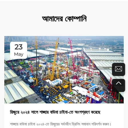
আমাদের কোম্পানি
23
May
য়িজুয়ে ২০২৪ সালে শাঙ্হায় বাউমা চাইনা-তে অংশগ্রহণ করেছে
শাঙ্হায় বাউমা চাইনা ২০২৪-তে য়িজুয়ের সর্বনবীন ড্রিলিং সমাধান পরিদর্শন করুন।