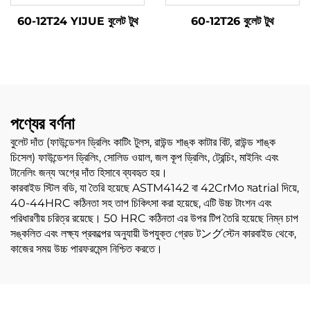
60-12T24 YIJUE বুলেট টুথ
60-12T26 বুলেট টুথ
পণ্যের বর্ণনা
বুলেট দাঁত (ফাউন্ডেশন ড্রিলিং কাটিং টুলস, রাউন্ড শাঙ্ক কাটার বিট, রাউন্ড শাঙ্ক
চিসেল) ফাউন্ডেশন ড্রিলিং, সোলিড ওয়াল, জল কূপ ড্রিলিং, ট্রেন্চিং, মাইনিং এবং
টানেলিং জন্য অগ্রে দাঁত হিসাবে ব্যবহৃত হয়।
কারবাইড স্টিল বডি, যা তৈরি হয়েছে ASTM4142 বা 42CrMo মatrial দিয়ে,
40-44HRC কঠিনতা সহ তাপ চিকিৎসা করা হয়েছে, এটি উচ্চ টাংশন এবং
পরিধারণীয় চরিত্র রয়েছে। 50 HRC কঠিনতা এর উপর টিপ তৈরি হয়েছে নিম্ন চাপ
সঙ্কলিত এবং লক্ষ্য প্রকল্পের অনুযায়ী উপযুক্ত গ্রেড টングস্টেন কারবাইড থেকে,
কাজের সময় উচ্চ পারফরমেন্স নিশ্চিত করতে।