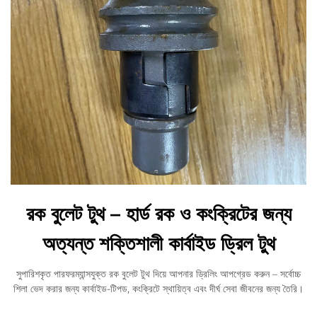
রক বুলেট টুথ – হার্ড রক ও কংক্রিটের জন্য
অত্যন্ত শক্তিশালী কার্বাইড ড্রিল টুথ
সুপারিশকৃত পারফরম্যান্সযুক্ত রক বুলেট টুথ দিয়ে আপনার ড্রিলিং আপগ্রেড করুন – সর্বোচ্চ
শিলা ভেদ করার জন্য কার্বাইড-টিপড, কংক্রিটে স্থায়িত্ব এবং দীর্ঘ সেবা জীবনের জন্য তৈরি।