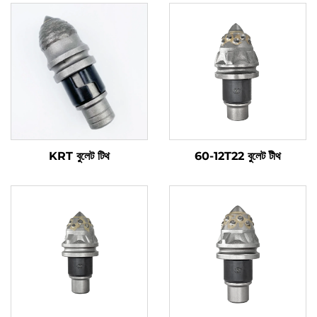
KRT বুলেট টিথ
60-12T22 বুলেট টীথ