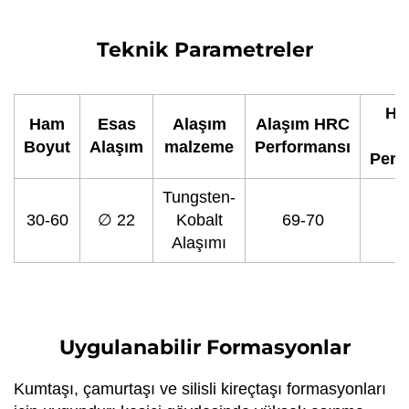
Teknik Parametreler
Ha
Ham
Esas
Alaşım
Alaşım HRC
Boyut
Alaşım
malzeme
Performansı
Perf
Tungsten-
30-60
∅ 22
Kobalt
69-70
4
Alaşımı
Uygulanabilir Formasyonlar
Kumtaşı, çamurtaşı ve silisli kireçtaşı formasyonları