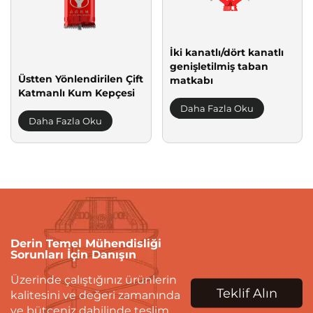
İki kanatlı/dört kanatlı
genişletilmiş taban
Üstten Yönlendirilen Çift
matkabı
Katmanlı Kum Kepçesi
Daha Fazla Oku
Daha Fazla Oku
Derin Temel Mühendisliği
Sorunları İçin Danışın
Üzerinde çalıştığınız ürünlerin
Teklif Alın
kalitesini ve değeri zamanında
ve bütçeniz dahilinde teslim