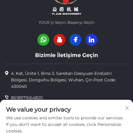
YIJUE'yi Seçin, Başarıyı Seçin
Bizimle İletişime Geçin
4. Kat, Ünite 1, Bina 3, Sandian Desiyuan Endüstri
Bölgesi, Dongxihu Bölgesi, Wuhan, Çin Post Code:
430040
8618971664820
8618971664820
We value your privacy
We use cookies and similar tools to provide our services.
[email protected]
If you don't want to accept all cookies, click Personalize
cookies.