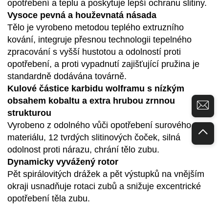
opotřebení a teplu a poskytuje lepší ochranu slitiny.
Vysoce pevná a houževnatá násada
Tělo je vyrobeno metodou teplého extruzního
kování, integruje přesnou technologii tepelného
zpracování s vyšší hustotou a odolností proti
opotřebení, a proti vypadnutí zajišťující pružina je
standardně dodávána továrně.
Kulové částice karbidu wolframu s nízkým
obsahem kobaltu a extra hrubou zrnnou
strukturou
Vyrobeno z odolného vůči opotřebení surového
materiálu, 12 tvrdých slitinových čoček, silná
odolnost proti nárazu, chrání tělo zubu.
Dynamicky vyvážený rotor
Pět spirálovitých drážek a pět výstupků na vnějším
okraji usnadňuje rotaci zubů a snižuje excentrické
opotřebení těla zubu.