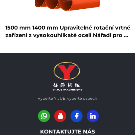
 vrtné
Vrtací kbelík s vrtacími zuby pro pů
 pro vr
n otevřeného typu
Vyberte YIJUE, vyberte úspěch
KONTAKTUJTE NÁS