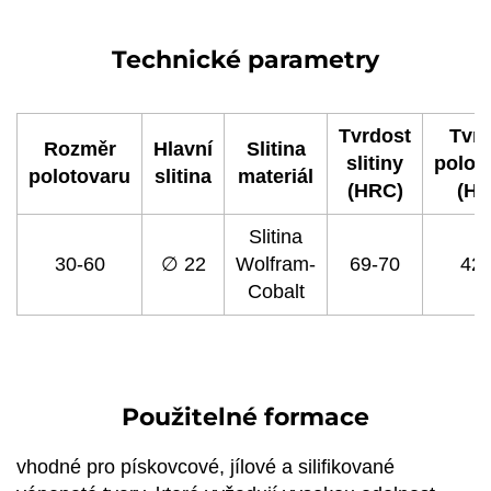
Technické parametry
Tvrdost
Tvrd
Rozměr
Hlavní
Slitina
slitiny
polot
polotovaru
slitina
materiál
(HRC)
(HR
Slitina
30-60
∅ 22
Wolfram-
69-70
42-
Cobalt
Použitelné formace
vhodné pro pískovcové, jílové a silifikované