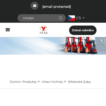
[email protected]
CS
Získat nabídku
>
>
Domů>
Produkty
Vrtací Vrcholy
Střelecké Zuby