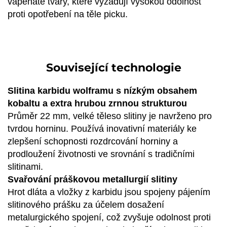
vápenaté tvary, které vyžadují vysokou odolnost
proti opotřebení na těle picku.
Související technologie
Slitina karbidu wolframu s nízkým obsahem
kobaltu a extra hrubou zrnnou strukturou
Průměr 22 mm, velké těleso slitiny je navrženo pro
tvrdou horninu. Používá inovativní materiály ke
zlepšení schopnosti rozdrcování horniny a
prodloužení životnosti ve srovnání s tradičními
slitinami.
Svařování práškovou metallurgií slitiny
Hrot dláta a vložky z karbidu jsou spojeny pájením
slitinového prášku za účelem dosažení
metalurgického spojení, což zvyšuje odolnost proti