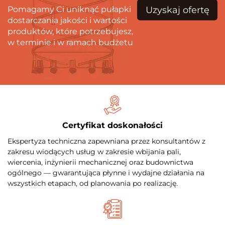
Uzyskaj ofertę
Pomagamy Ci uniknąć pułapki
dostarczania jakości i wartości
produktów, które potrzebujesz,
w terminie i w ramach budżetu
Certyfikat doskonałości
Ekspertyza techniczna zapewniana przez konsultantów z
zakresu wiodących usług w zakresie wbijania pali,
wiercenia, inżynierii mechanicznej oraz budownictwa
ogólnego — gwarantująca płynne i wydajne działania na
wszystkich etapach, od planowania po realizację.