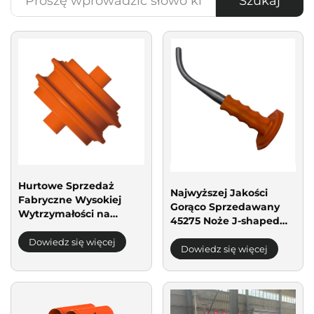
Szukaj
Hurtowe Sprzedaż
Najwyższej Jakości
Fabryczne Wysokiej
Gorąco Sprzedawany
Wytrzymałości na
45275 Noże J-shaped
Zużycie Tuneli
Do Frezowania
Kolejowych TBM Płytka
Dowiedz się więcej
Narzędzie Do
Dowiedz się więcej
Tokarska
Frezowania Drogowego
Zdejmowanie Noży
Narzędzie Do
Demontażu Noży