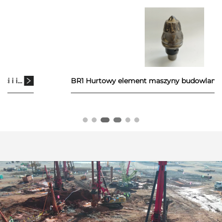
BR1 Hurtowy element maszyny budowlanej, zęby wiertnicze do pali, sprzęt wiertniczy do skał, końcówka wiertła