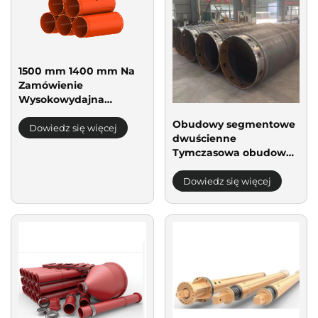
1500 mm 1400 mm Na
Zamówienie
Wysokowydajna
Stalowa Wiertarka
Obudowy segmentowe
Obrotowa Do Palec
Dowiedz się więcej
dwuścienne
Fundamentowych Rury
Tymczasowa obudowa
Oparciowe
do wierceń
odkładanych
Dowiedz się więcej