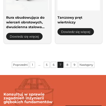
Rura obudowująca do
Tarczowy pręt
wierceń obrotowych,
wiertniczy
dwuścienna stalowa
obudowa do
Dowiedz się więcej
fundamentów
Dowiedz się więcej
...
Poprzedni
1
5
6
7
8
9
Następny
Konsultuj w sprawie
zagadnień inżynierii
głębokich fundamentów