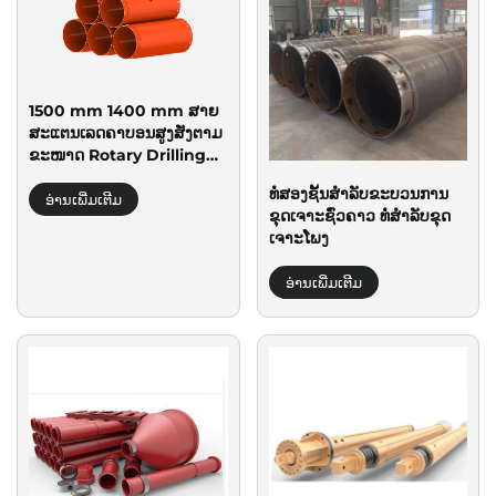
1500 mm 1400 mm ສາຍ
ສະແຕນເລດຄາບອນສູງສັ່ງຕາມ
ຂະໜາດ Rotary Drilling
Rig Bore Pile Tools ທໍ່
ທໍ່ສອງຊັ້ນສໍາລັບຂະບວນການ
ປົກປ້ອງ
ອ່ານເພີ່ມເຕີມ
ຂຸດເຈາະຊົ່ວຄາວ ທໍ່ສໍາລັບຂຸດ
ເຈາະໂພງ
ອ່ານເພີ່ມເຕີມ