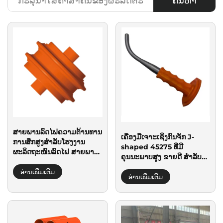
ຄົ້ນຫາ
ສາຍພານລົດໄຟຄວາມຕ້ານທານ
ເຄື່ອງມືເຈາະເຊິງກົນຈັກ J-
ການສຶກສູງສໍາລັບໂຮງງານ
shaped 45275 ທີ່ມີ
ຜະລິດຖະໜົນລົດໄຟ ສາຍພານ
ຄຸນນະພາບສູງ ຂາຍດີ ສໍາລັບ
ລໍ້ລອກແບບຈານໃນເຄື່ອງ
ເຄື່ອງມືເຈາະເຊິງກົນຈັກ Road
TBMs
ອ່ານເພີ່ມເຕີມ
Milling Picks Remover
ອ່ານເພີ່ມເຕີມ
ສໍາລັບເຄື່ອງມືຖອດເຄື່ອງ