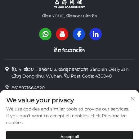
ເລືອກ YIJUE, ເລືອກຄວາມສຳເລັດ
ຕິດຕໍ່ພວກເຮົາ
ຊັ້ນ 4, ໜ່ວຍ 1, ອາຄານ 3, ເຂດອຸດສາຫະກຳ Sandian Desiyuan,
ເມືອງ Dongxihu, Wuhan, ຈີນ Post Code: 430040
8618971664820
8618971664820
We value your privacy
We use cookies and similar tools to provide our services.
[email protected]
If you don't want to accept all cookies, click Personalize
cookies.
ສະຫງວນລິຂະສິດ © Wuhan Yi Jue Tengda Machinery Co., LTD
Accept all