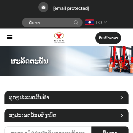
[email protected]
LO
ຮັບເອົາລາຄາ
ຜະລິດຕະພັນ
ທຸກໆປະເພດສິນຄ້າ
່ອງປະເພດນ້ອຍທັງໝົດ