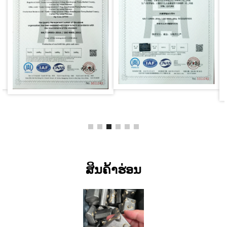
ສິນຄ້າຮ່ອນ