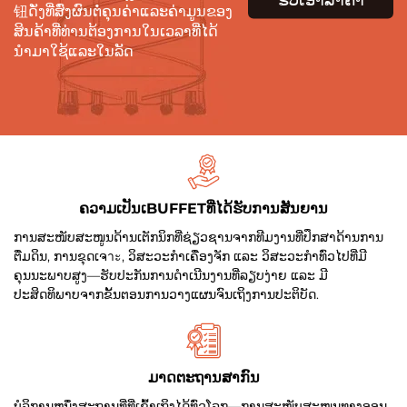
钮ດັ່ງທີ່ສົ່ງຜົນຕໍ່ຄຸນຄ່າແລະຄ່າມູນຂອງ
ສິນຄ້າທີ່ທ່ານຕ້ອງການໃນເວລາທີ່ໄດ້
ນຳມາໃຊ້ແລະໃນລັດ
ຄວາມເປັນເBUFFETທີ່ໄດ້ຮັບການສັນຍານ
ການສະໜັບສະໜູນດ້ານເຕັກນິກທີ່ຊ່ຽວຊານຈາກທີມງານທີ່ປຶກສາດ້ານການ
ຕື່ມດິນ, ການຂຸດເຈาะ, ວິສະວະກຳເຄື່ອງຈັກ ແລະ ວິສະວະກຳທົ່ວໄປທີ່ມີ
ຄຸນນະພາບສູງ—ຮັບປະກັນການດຳເນີນງານທີ່ລຽບງ່າຍ ແລະ ມີ
ປະສິດທິພາບຈາກຂັ້ນຕອນການວາງແຜນຈົນເຖິງການປະຕິບັດ.
ມາດຕະຖານສາກົນ
ບໍລິການຫນຶ່ງສະຖານທີ່ທີ່ເຂົ້າເຖິງໄດ້ທົ່ວໂລກ—ການສະໜັບສະໜູນທາງອອນ