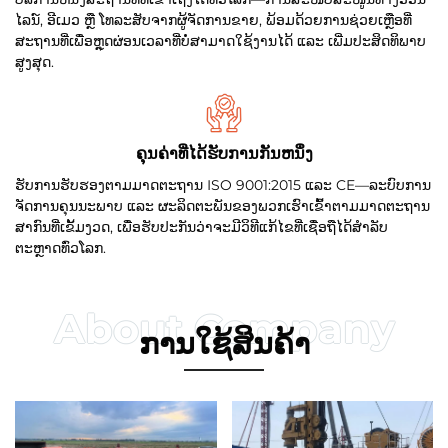
ໄລນ໌, ອີເມວ ຫຼື ໂທລະສັບຈາກຜູ້ຈັດການຂາຍ, ພ້ອມດ້ວຍການຊ່ວຍເຫຼືອທີ່
ສະຖານທີ່ເພື່ອຫຼຸດຜ່ອນເວລາທີ່ບໍ່ສາມາດໃຊ້ງານໄດ້ ແລະ ເພີ່ມປະສິດທິພາບ
ສູງສຸດ.
ຄຸນຄ່າທີ່ໄດ້ຮັບການກັນຫນຶ່ງ
ຮັບການຮັບຮອງຕາມມາດຕະຖານ ISO 9001:2015 ແລະ CE—ລະບົບການ
ຈັດການຄຸນນະພາບ ແລະ ຜະລິດຕະພັນຂອງພວກເຮົາເຂົ້າຕາມມາດຕະຖານ
ສາກົນທີ່ເຂັ້ມງວດ, ເພື່ອຮັບປະກັນວ່າຈະມີວິທີແກ້ໄຂທີ່ເຊື່ອຖືໄດ້ສຳລັບ
ຕະຫຼາດທົ່ວໂລກ.
ການໃຊ້ສິນຄ້າ