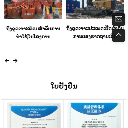
ຖັງຂຸດເຈາະປະເພດເປີດສຳລັບ
ຖັງຂຸດເຈາະພ້ອມສຳລັບການ
ການຕອງຮາກຖານເລິກ
ນຳໃຊ້ໃນໂຄງການ
ໃບຢັ້ງຢືນ