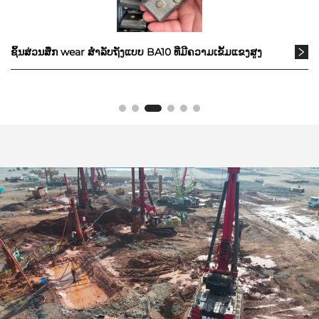
ຊິ້ນສ່ວນສຶກ wear ສໍາລັບຖັງແບບ BA10 ທີ່ມີຄວາມເຂັ້ມແຂງສູງ