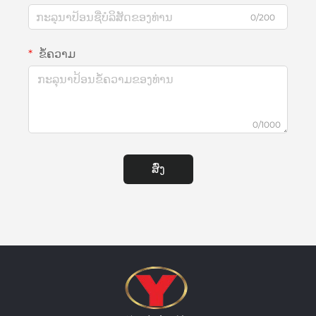
0/200
ຂໍ້ຄວາມ
0/1000
ສົ່ງ