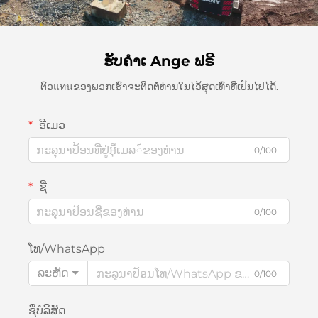
ຮັບຄຳເ Ange ຟຣີ
ຕົວแทนຂອງພວກເຮົາຈະຕິດຕໍ່ທ່ານໃນໄວ້ສຸດເທົ່າທີ່ເປັນໄປໄດ້.
ອີເມວ
0/100
ຊື່
0/100
ໂທ/WhatsApp
ລະຫັດ
0/100
ຊື່ບໍລິສັດ