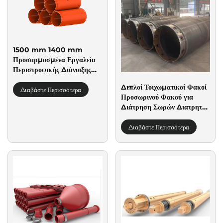
1500 mm 1400 mm
Προσαρμοσμένα Εργαλεία
Περιστροφικής Διάνοιξης
Υψηλής Ανθρακούχου
Διπλοί Τοιχωματικοί Φακοί
Χάλυβας Σωλήνας Φακού
Διαβάστε Περισσότερα
Προσωρινού Φακού για
Διάτρηση Σωρών Διατρητών
Άξονας Διατρήσεων
Διαβάστε Περισσότερα