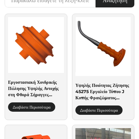
Αναζήτηση
Εργοστασιακή Χονδρικής
Υψηλής Ποιότητας Ζήτησης
Πώλησης Υψηλής Αντοχής
45275 Εργαλείο Τύπου J
στη Φθορά Σήραγγες
Κοπής Φραιζώματος
Σιδηροδρόμων Tbm
Φραιζωτήρες Διαδρόμου
Κυλιόμενος Δισκοπρίονος
Διαβάστε Περισσότερα
Αφαίρεσης Εργαλείων
Διαβάστε Περισσότερα
Κοπτικών