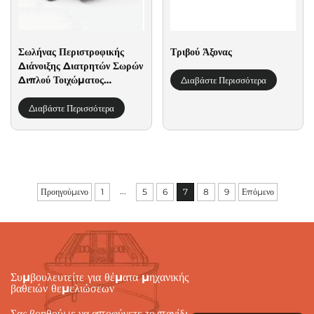
Σωλήνας Περιστροφικής
Τριβού Άξονας
Διάνοιξης Διατρητών Σωρών
Διπλού Τοιχώματος
Διαβάστε Περισσότερα
Χαλύβδινος Φακός
Διαβάστε Περισσότερα
...
Προηγούμενο
1
5
6
7
8
9
Επόμενο
Συμβουλευτείτε για θέματα μηχανικής
βαθειών θεμελιώσεων
Σας βοηθούμε να αποφύγετε το παγίδι