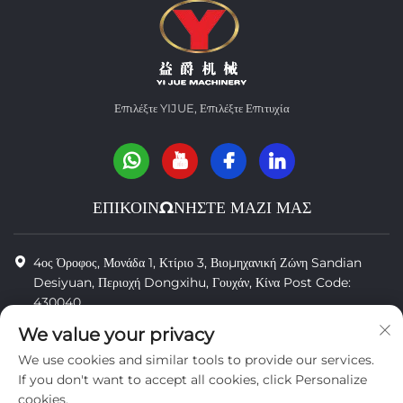
Επιλέξτε YIJUE, Επιλέξτε Επιτυχία
ΕΠΙΚΟΙΝΩΝΗΣΤΕ ΜΑΖΙ ΜΑΣ
4ος Όροφος, Μονάδα 1, Κτίριο 3, Βιομηχανική Ζώνη Sandian
Desiyuan, Περιοχή Dongxihu, Γουχάν, Κίνα Post Code:
430040
We value your privacy
8618971664820
We use cookies and similar tools to provide our services.
8618971664820
If you don't want to accept all cookies, click Personalize
cookies.
[email protected]