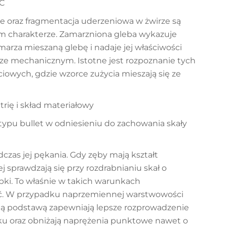
°C
ie oraz fragmentacja uderzeniowa w żwirze są
m charakterze. Zamarzniona gleba wykazuje
arza mieszaną glebę i nadaje jej właściwości
e mechanicznym. Istotne jest rozpoznanie tych
iowych, gdzie wzorce zużycia mieszają się ze
rię i skład materiałowy
typu bullet w odniesieniu do zachowania skały
czas jej pękania. Gdy zęby mają kształt
j sprawdzają się przy rozdrabnianiu skał o
upki. To właśnie w takich warunkach
ięć. W przypadku naprzemiennej warstwowości
oną podstawą zapewniają lepsze rozprowadzenie
ku oraz obniżają naprężenia punktowe nawet o