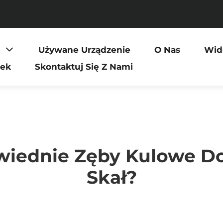
Używane Urządzenie
O Nas
Wid
dek
Skontaktuj Się Z Nami
wiednie Zęby Kulowe D
Skał?