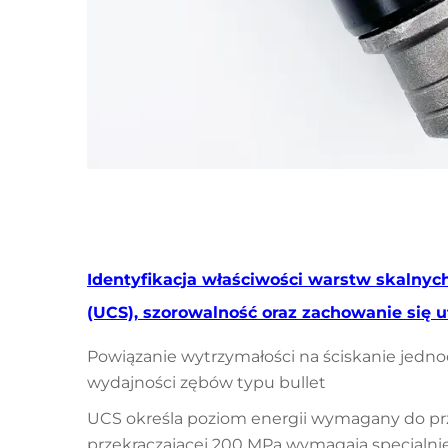
Identyfikacja właściwości warstw skalnyc
(UCS), szorowalność oraz zachowanie się 
Powiązanie wytrzymałości na ściskanie jedno
wydajności zębów typu bullet
UCS określa poziom energii wymagany do prz
przekraczającej 200 MPa wymagają specjalni