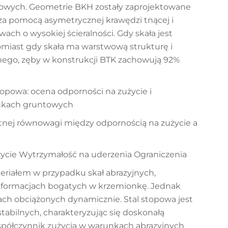
nowych. Geometrie BKH zostały zaprojektowane
a pomocą asymetrycznej krawędzi tnącej i
ach o wysokiej ścieralności. Gdy skała jest
omiast gdy skała ma warstwową strukturę i
nego, zęby w konstrukcji BTK zachowują 92%
stopowa: ocena odporności na zużycie i
unkach gruntowych
nej równowagi między odpornością na zużycie a
życie Wytrzymałość na uderzenia Ograniczenia
teriałem w przypadku skał abrazyjnych,
w formacjach bogatych w krzemionkę. Jednak
ch obciążonych dynamicznie. Stal stopowa jest
stabilnych, charakteryzując się doskonałą
 współczynnik zużycia w warunkach abrazyjnych