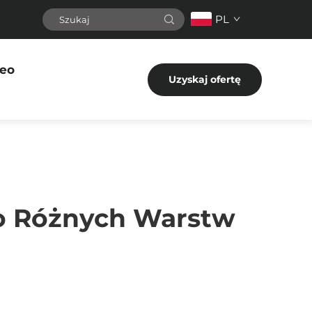
PL
eo
Uzyskaj ofertę
o Różnych Warstw