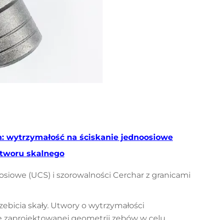
h: wytrzymałość na ściskanie jednoosiowe
utworu skalnego
osiowe (UCS) i szorowalności Cerchar z granicami
ebicia skały. Utwory o wytrzymałości
e zaprojektowanej geometrii zębów w celu