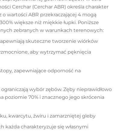
ości Cerchar (Cerchar ABR) określa charakter
az o wartości ABR przekraczającej 4 mogą
00% większe niż miękkie łupki. Poniższe
danych zebranych w warunkach terenowych:
apewniają skuteczne tworzenie wiórków
wzmocnione, aby wytrzymać pęknięcia
opy, zapewniające odporność na
i ograniczają wybór zębów. Zęby nieprawidłowo
a poziomie 70% i znacznego jego skrócenia
, kwarcytu, żwiru i zamarzniętej gleby
ych każda charakteryzuje się własnymi