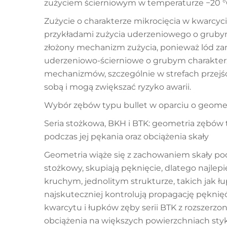
zużyciem ścierniowym w temperaturze −20 
Zużycie o charakterze mikrocięcia w kwarcyc
przykładami zużycia uderzeniowego o gruby
złożony mechanizm zużycia, ponieważ lód zam
uderzeniowo-ścierniowe o grubym charakterz
mechanizmów, szczególnie w strefach przejśc
sobą i mogą zwiększać ryzyko awarii.
Wybór zębów typu bullet w oparciu o geomet
Seria stożkowa, BKH i BTK: geometria zębów 
podczas jej pękania oraz obciążenia skały
Geometria wiąże się z zachowaniem skały pod
stożkowy, skupiają pęknięcie, dlatego najlepie
kruchym, jednolitym strukturze, takich jak ł
najskuteczniej kontrolują propagację pękn
kwarcytu i łupków zęby serii BTK z rozszerz
obciążenia na większych powierzchniach sty