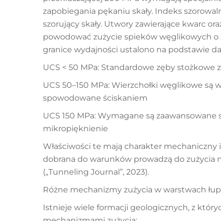
zapobiegania pękaniu skały. Indeks szorowaln
szorujący skały. Utwory zawierające kwarc or
powodować zużycie spieków węglikowych o 3
granice wydajności ustalono na podstawie 
UCS < 50 MPa: Standardowe zęby stożkowe z
UCS 50–150 MPa: Wierzchołki węglikowe są 
spowodowane ściskaniem
UCS 150 MPa: Wymagane są zaawansowane st
mikropięknienie
Właściwości te mają charakter mechaniczny 
dobrana do warunków prowadzą do zużycia n
(„Tunneling Journal”, 2023).
Różne mechanizmy zużycia w warstwach łupku
Istnieje wiele formacji geologicznych, z któr
mechanizmami zużycia: