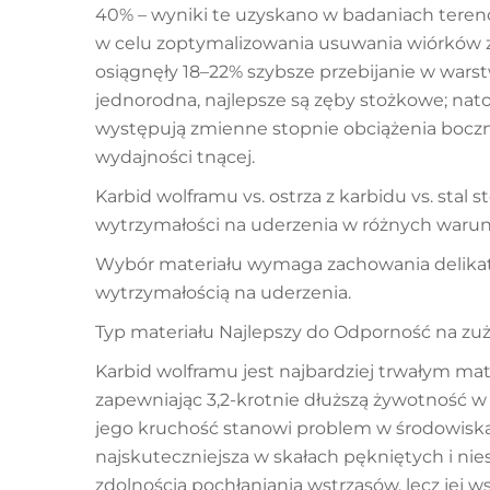
40% – wyniki te uzyskano w badaniach tere
w celu zoptymalizowania usuwania wiórków z
osiągnęły 18–22% szybsze przebijanie w warstw
jednorodna, najlepsze są zęby stożkowe; nat
występują zmienne stopnie obciążenia bocz
wydajności tnącej.
Karbid wolframu vs. ostrza z karbidu vs. stal 
wytrzymałości na uderzenia w różnych war
Wybór materiału wymaga zachowania delikat
wytrzymałością na uderzenia.
Typ materiału Najlepszy do Odporność na zu
Karbid wolframu jest najbardziej trwałym ma
zapewniając 3,2-krotnie dłuższą żywotność 
jego kruchość stanowi problem w środowiska
najskuteczniejsza w skałach pękniętych i nie
zdolnością pochłaniania wstrząsów, lecz jej