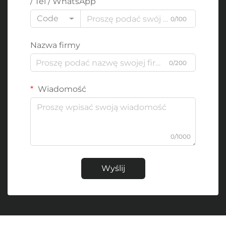
/ Tel / WhatsApp
Code
0/100
Nazwa firmy
0/200
Wiadomość
0/1000
Wyślij