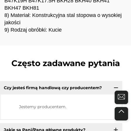
B47K19H B47K17.5H BKH28 BKH40 BKH41
BKH47 BKH81
8) Materiał: Konstrukcyjna stal stopowa o wysokiej
jakości
9) Rodzaj obróbki: Kucie
Często zadawane pytania
Czy jesteś firmą handlową czy producentem?
Jestemy producentem.
Jakie są Pani/Pana główne produkty?