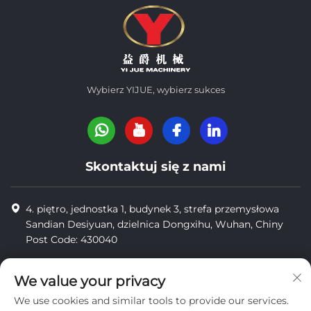
Wybierz YIJUE, wybierz sukces
Skontaktuj się z nami
4. piętro, jednostka 1, budynek 3, strefa przemysłowa
Sandian Desiyuan, dzielnica Dongxihu, Wuhan, Chiny
Post Code: 430040
8618971664820
We value your privacy
8618971664820
We use cookies and similar tools to provide our services.
[email protected]