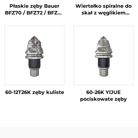
Płaskie zęby Bauer
Wiertełko spiralne do
BFZ70 / BFZ72 / BFZ80
skał z węglikiem
do wiader do
wolframowym, zęby
wiercenia w glebie i
kuliste do wierceń
ziemi, zęby obrotowe
fundamentowych dla
do wiercenia
maszyn do wbijania
pali
60-12T26K zęby kuliste
60-26K YIJUE
pociskowate zęby