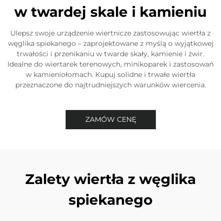
w twardej skale i kamieniu
Ulepsz swoje urządzenie wiertnicze zastosowując wiertła z
węglika spiekanego – zaprojektowane z myślą o wyjątkowej
trwałości i przenikaniu w twarde skały, kamienie i żwir.
Idealne do wiertarek terenowych, minikoparek i zastosowań
w kamieniołomach. Kupuj solidne i trwałe wiertła
przeznaczone do najtrudniejszych warunków wiercenia.
ZAMÓW CENĘ
Zalety wiertła z węglika
spiekanego