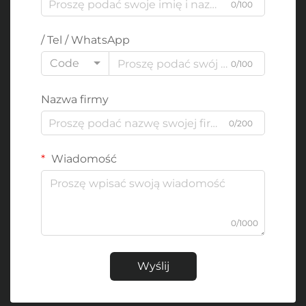
0/100
/ Tel / WhatsApp
Code
0/100
Nazwa firmy
0/200
Wiadomość
0/1000
Wyślij