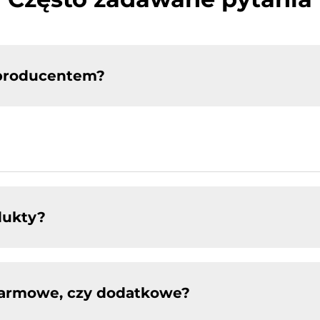
 producentem?
dukty?
 darmowe, czy dodatkowe?