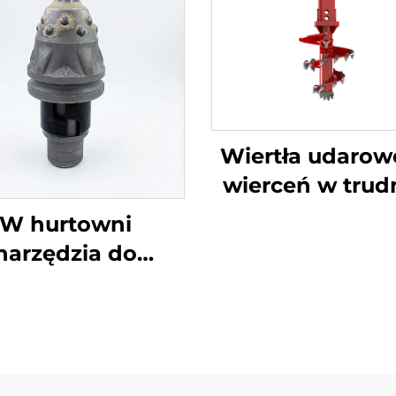
Wiertła udarow
wierceń w tru
gruncie (skała
W hurtowni
gleba)
narzędzia do
ercenia wiązek
obrotowych o
wysokiej
ytrzymałości z