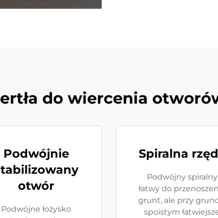
iertła do wiercenia otworó
Podwójnie
Spiralna rzę
stabilizowany
Podwójny spiralny
otwór
łatwy do przenoszen
grunt, ale przy grun
Podwójne łożysko
spoistym łatwiejsz