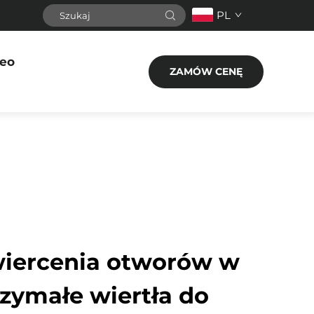
PL
eo
ZAMÓW CENĘ
wiercenia otworów w
rzymałe wiertła do