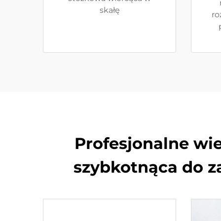
skałę
ro
Profesjonalne wi
szybkotnąca do z