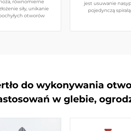
noża, równomierne
jest usuwanie nasy
złożenie siły, unikanie
pojedynczą spiralą
pochyłych otworów
ertło do wykonywania otwor
astosowań w glebie, ogrodz