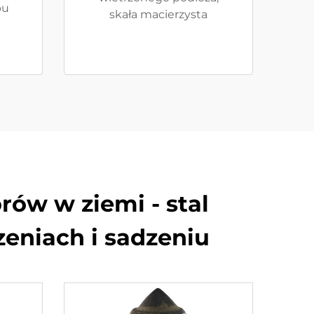
pu
skała macierzysta
ów w ziemi - stal
eniach i sadzeniu