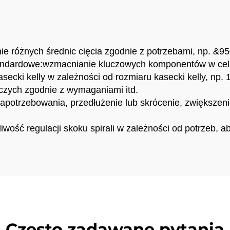
bami kulistymi,
ielofunkcyjne
narzędzia do
wiercenia
e różnych średnic cięcia zgodnie z potrzebami, np. &95
dardowe:wzmacnianie kluczowych komponentów w celu w
ecki kelly w zależności od rozmiaru kasecki kelly, np.
iczych zgodnie z wymaganiami itd.
zapotrzebowania, przedłużenie lub skrócenie, zwiększen
wość regulacji skoku spirali w zależności od potrzeb, ab
Często zadawane pytania