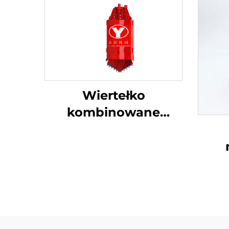
Wiertełko
kombinowane
rozdzielane
wi
w