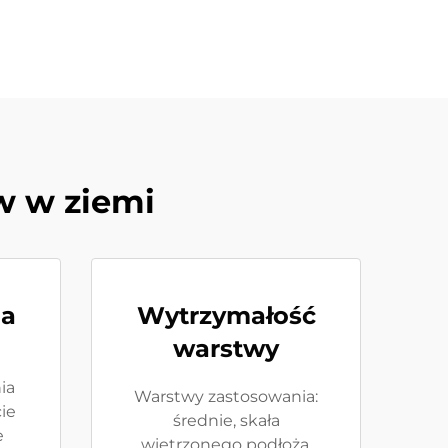
w w ziemi
da
Wytrzymałość
warstwy
ia
Warstwy zastosowania:
cie
średnie, skała
e
wietrzonego podłoża,