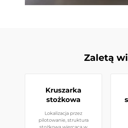
Zaletą w
Kruszarka
stożkowa
Lokalizacja przez
pilotowanie, struktura
stożkowa wiercąca w