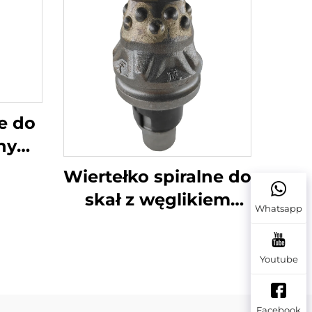
e do
dnym
 i
Wiertełko spiralne do
skał z węglikiem
Whatsapp
wolframowym, zęby
kuliste do wierceń
Youtube
fundamentowych dla
maszyn do wbijania
Facebook