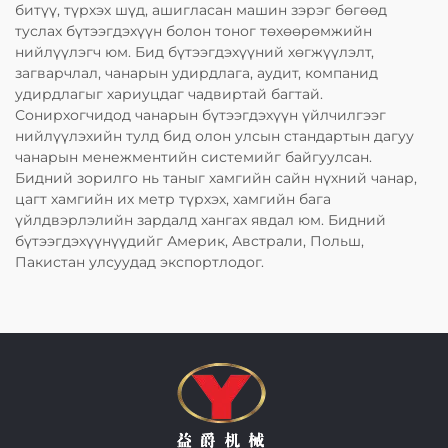
битүү, түрхэх шүд, ашигласан машин зэрэг бөгөөд
туслах бүтээгдэхүүн болон тоног төхөөрөмжийн
нийлүүлэгч юм. Бид бүтээгдэхүүний хөгжүүлэлт,
загварчлал, чанарын удирдлага, аудит, компанид
удирдлагыг хариуцдаг чадвиртай багтай.
Сонирхогчидод чанарын бүтээгдэхүүн үйлчилгээг
нийлүүлэхийн тулд бид олон улсын стандартын дагуу
чанарын менежментийн системийг байгуулсан.
Бидний зорилго нь таныг хамгийн сайн нүхний чанар,
цагт хамгийн их метр түрхэх, хамгийн бага
үйлдвэрлэлийн зардалд хангах явдал юм. Бидний
бүтээгдэхүүнүүдийг Америк, Австрали, Польш,
Пакистан улсуудад экспортлодог.