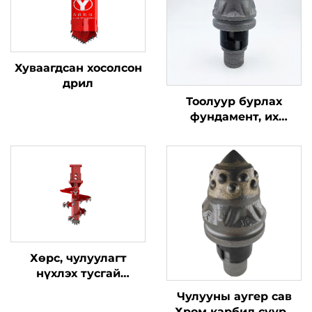
Хуваагдсан хосолсон
дрил
Тоолуур бурлах
фундамент, их
хүчирхэг цэцгийн
үзүүлэлтэй
булангийн цэцгүүд,
олон үндсэн бурлах
хэрэгsl
Хөрс, чулуулагт
нүхлэх тусгай
тоноглогдсон
Чулууны аугер сав
буудлагат шургууны
Хром карбид суурь