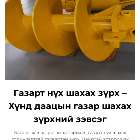
Газарт нүх шахах зүрх –
Хүнд даацын газар шахах
зүрхний зэвсэг
Багана, хашаа, ургамал тарихад газарт нүх шахах
зориулалттай тэсвэртэй зүрх. Цайртай эсэргүүцэх