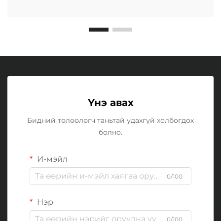
Үнэ авах
Бидний төлөөлөгч таньтай удахгүй холбогдох
болно.
И-мэйл
0/100
Нэр
0/100