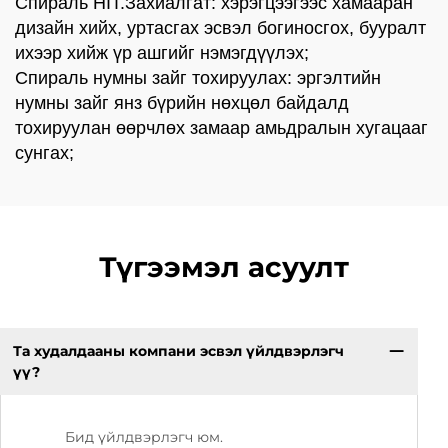
Спираль HIT.Захиалгат: хэрэгцээгээс хамааран
дизайн хийх, уртасгах эсвэл богиносгох, бууралт
ихээр хийж үр ашгийг нэмэгдүүлэх;
Спираль нумны зайг тохируулах: эргэлтийн
нумны зайг янз бүрийн нөхцөл байдалд
тохируулан өөрчлөх замаар амьдралын хугацааг
сунгах;
Түгээмэл асуулт
Та худалдааны компани эсвэл үйлдвэрлэгч
үү?
Бид үйлдвэрлэгч юм.