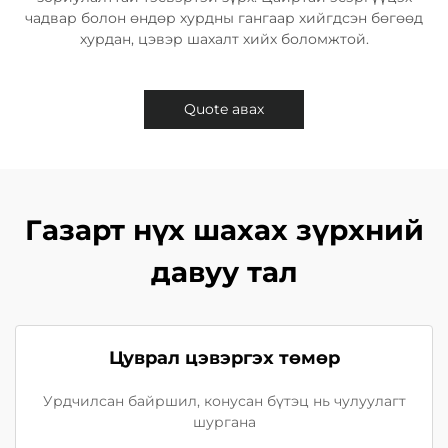
чадвар болон өндөр хурдны гангаар хийгдсэн бөгөөд
хурдан, цэвэр шахалт хийх боломжтой.​
Quote авах
Газарт нүх шахах зүрхний
давуу тал
Цуврал цэвэргэх төмөр
Урдчилсан байршил, конусан бүтэц нь чулуулагт
шургана