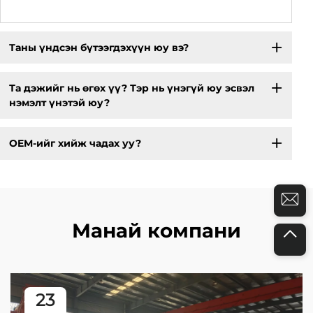
Таны үндсэн бүтээгдэхүүн юу вэ?
Та дэжийг нь өгөх үү? Тэр нь үнэгүй юу эсвэл
нэмэлт үнэтэй юу?
OEM-ийг хийж чадах уу?
Манай компани
23