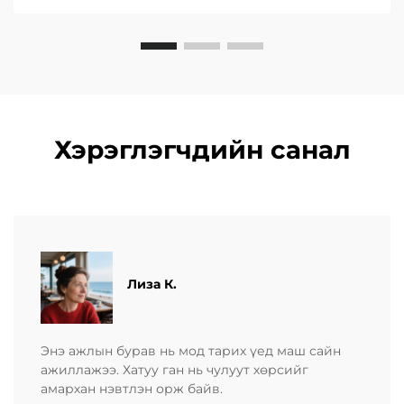
Хэрэглэгчдийн санал
​​Лиза К.
Энэ ажлын бурав нь мод тарих үед маш сайн
ажиллажээ. Хатуу ган нь чулуут хөрсийг
амархан нэвтлэн орж байв.