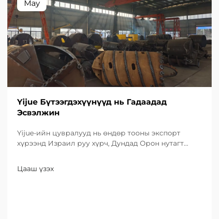
May
Yijue Бүтээгдэхүүнүүд нь Гадаадад
Эсвэлжин
Yijue-ийн цувралууд нь өндөр тооны экспорт
хүрээнд Израил руу хүрч, Дундад Орон нутагт
инфраструктурын бүтээгдэхүүнүүдийн
бүтээгдэхүүн болон шинэ чанарын бодлогуудыг
Цааш үзэх
танилцуулж байна.