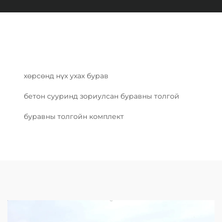
хөрсөнд нүх ухах бурав
бетон сууринд зориулсан буравны толгой
буравны толгойн комплект