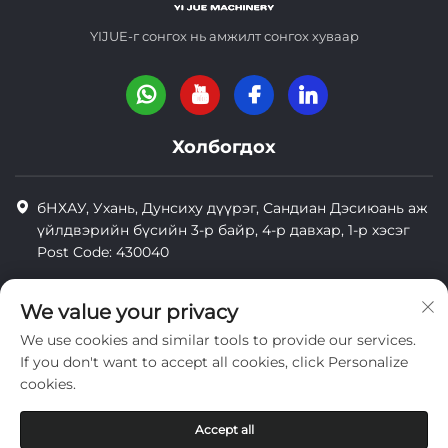
YIJUE-г сонгох нь амжилт сонгох хуваар
Холбогдох
бНХАУ, Ухань, Дунсиху дүүрэг, Сандиан Дэсиюань аж
үйлдвэрийн бүсийн 3-р байр, 4-р давхар, 1-р хэсэг
Post Code: 430040
8618971664820
We value your privacy
8618971664820
We use cookies and similar tools to provide our services.
[email protected]
If you don't want to accept all cookies, click Personalize
cookies.
Зохиогчийн эрх © Wuhan Yi Jue Tengda Machinery Co., LTD
Accept all
нууцлал