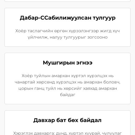
Дабар-ССабилижуулсан тулгуур
Хоёр таслагчийн өргөн хүрээлэнгээр жигд хүч
үйлчилж, налуу тулгуурыг зогсооно
Мушгирын эгнээ
Хоёр туйлын амархан хүртэл хүрэлцэх нь
чанартай хөрсөнд хүрэлцэх нь амархан боловч,
цорын ганц туйл нь хөрсийг хаяхад амархан
байдаг
Давхар бат бөх байдал
Хэрэглэх давхарга: дунд, хүртэл хуурай, чулуулаг