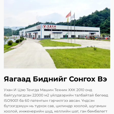
Яагаад Биднийг Сонгох Вэ
Ухан И Цзю Тенгда Машин Техник ХХК 2010 онд
байгуулагдсан 22000 м2 үйлдвэрийн талбайтай бөгөөд
ISO9001 ба 60 патентын гэрчилгээ авсан. Үндсэн
бүтээгдэхүүн нь түрхэх сав, цилиндр хоолой, шугамын
хоолой, инженерийн шүд, келлийн шат, ган бөмбөлөгт