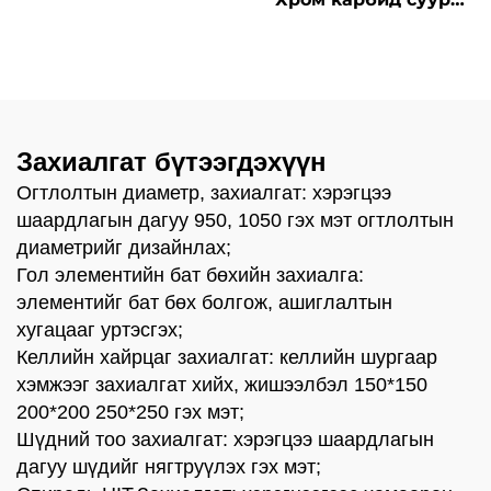
хэрэгслүүд
шахуурга Сансрын
зээрэнцүүд пиллинг
машины хувьд
Захиалгат бүтээгдэхүүн
Огтлолтын диаметр, захиалгат: хэрэгцээ
шаардлагын дагуу 950, 1050 гэх мэт огтлолтын
диаметрийг дизайнлах;
Гол элементийн бат бөхийн захиалга:
элементийг бат бөх болгож, ашиглалтын
хугацааг уртэсгэх;
Келлийн хайрцаг захиалгат: келлийн шургаар
хэмжээг захиалгат хийх, жишээлбэл 150*150
200*200 250*250 гэх мэт;
Шүдний тоо захиалгат: хэрэгцээ шаардлагын
дагуу шүдийг нягтруүлэх гэх мэт;