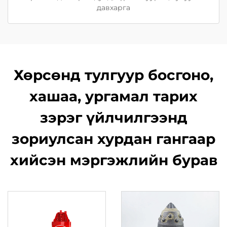
давхарга
Хөрсөнд тулгуур босгоно,
хашаа, ургамал тарих
зэрэг үйлчилгээнд
зориулсан хурдан гангаар
хийсэн мэргэжлийн бурав