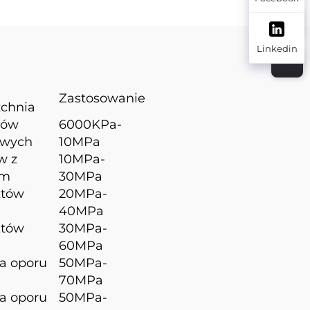
Linkedin
Zastosowanie
zchnia
tów
6000KPa-
owych
10MPa
w z
10MPa-
em
30MPa
któw
20MPa-
40MPa
któw
30MPa-
60MPa
a oporu
50MPa-
70MPa
a oporu
50MPa-