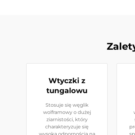
Zalet
Wtyczki z
tungalowu
Stosuje się węglik
wolframowy o dużej
ziarnistości, który
charakteryzuje się
pr
wysoką odpornością na
sp