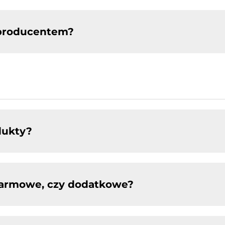
 producentem?
dukty?
 darmowe, czy dodatkowe?