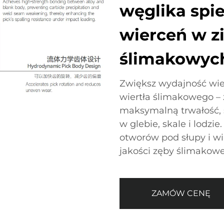
węglika spie
wierceń w zi
ślimakowyc
Zwiększ wydajność wie
wiertła ślimakowego –
maksymalną trwałość, 
w glebie, skale i lodzi
otworów pod słupy i wi
jakości zęby ślimakowe
ZAMÓW CENĘ