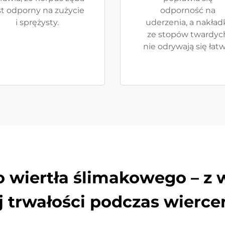
st odporny na zużycie
odporność na
i sprężysty.
uderzenia, a nakład
ze stopów twardyc
nie odrywają się łatw
 wiertła ślimakowego – z
trwałości podczas wierceń