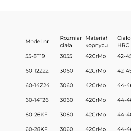
Rozmiar
Materiał
Ciało
Model nr
ciała
корпусu
HRC
55-8T19
3055
42CrMo
42-4
60-12Z22
3060
42CrMo
42-4
60-14Z24
3060
42CrMo
44-4
60-14T26
3060
42CrMo
44-4
60-26KF
3060
42CrMo
44-4
60-28KF
3060
42CrMo
44-4