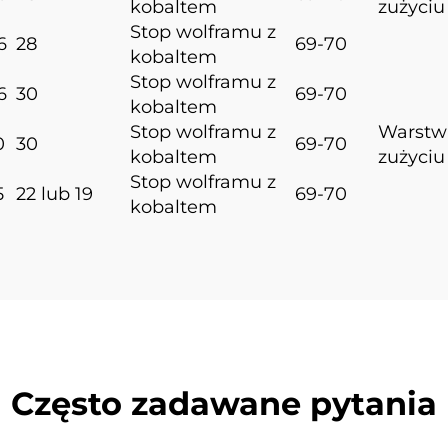
kobaltem
zużyciu
Stop wolframu z
6
28
69-70
kobaltem
Stop wolframu z
6
30
69-70
kobaltem
Stop wolframu z
Warstw
0
30
69-70
kobaltem
zużyciu
Stop wolframu z
5
22 lub 19
69-70
kobaltem
Często zadawane pytania