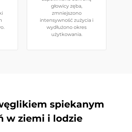
głowicy zęba,
ki
zmniejszono
h
intensywność zużycia i
o.
wydłużono okres
użytkowania.
 węglikiem spiekanym
 w ziemi i lodzie