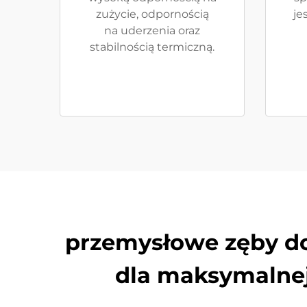
zużycie, odpornością
je
na uderzenia oraz
stabilnością termiczną.
przemysłowe zęby do
dla maksymalnej 