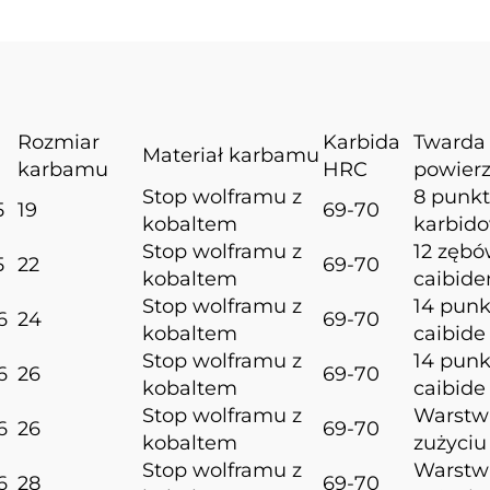
Rozmiar
Karbida
Twarda
Materiał karbamu
karbamu
HRC
powier
Stop wolframu z
8 punk
5
19
69-70
kobaltem
karbid
Stop wolframu z
12 zębó
5
22
69-70
kobaltem
caibid
Stop wolframu z
14 pun
6
24
69-70
kobaltem
caibide
Stop wolframu z
14 pun
6
26
69-70
kobaltem
caibide
Stop wolframu z
Warstw
6
26
69-70
kobaltem
zużyciu
Stop wolframu z
Warstw
6
28
69-70