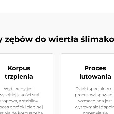
y zębów do wiertła ślima
Korpus
Proces
trzpienia
lutowania
Wybierany jest
Dzięki specjalnem
wysokiej jakości stal
procesowi spawani
stopowa, a stabilny
wzmacniana jest
oces obróbki cieplnej
wytrzymałość spoin
rawia, że korpus zęba
poprawia się