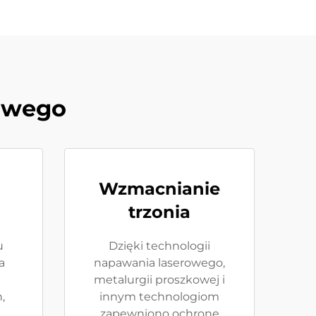
kowego
Wzmacnianie
trzonia
u
Dzięki technologii
a
napawania laserowego,
metalurgii proszkowej i
,
innym technologiom
zapewniono ochronę