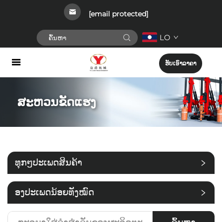
[email protected]
LO
ຮັບເອົາລາຄາ
ສະຫວນຂັດແຮງ
ທຸກໆປະເພດສິນຄ້າ
່ອງປະເພດນ້ອຍທັງໝົດ