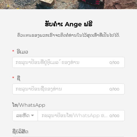
ຮັບຄຳເ Ange ຟຣີ
ຕົວแทนຂອງພວກເຮົາຈະຕິດຕໍ່ທ່ານໃນໄວ້ສຸດເທົ່າທີ່ເປັນໄປໄດ້.
ອີເມວ
0/100
ຊື່
0/100
ໂທ/WhatsApp
ລະຫັດ
0/100
ຊື່ບໍລິສັດ