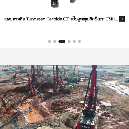
ແຜນການຕັດ Tungsten Carbide C31 ເປັນລູກໝູນຕັດພິເສດ C31HD B47K22H ສໍາລັບເຄື່ອງຂູ້ກ້າງເສີນ