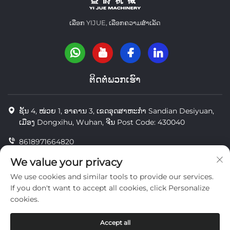
ເລືອກ YIJUE, ເລືອກຄວາມສຳເລັດ
ຕິດຕໍ່ພວກເຮົາ
ຊັ້ນ 4, ໜ່ວຍ 1, ອາຄານ 3, ເຂດອຸດສາຫະກຳ Sandian Desiyuan,
ເມືອງ Dongxihu, Wuhan, ຈີນ Post Code: 430040
8618971664820
8618971664820
We value your privacy
We use cookies and similar tools to provide our services.
[email protected]
If you don't want to accept all cookies, click Personalize
cookies.
ສະຫງວນລິຂະສິດ © Wuhan Yi Jue Tengda Machinery Co., LTD
Accept all
ຄວາມເປັນສ່ວນຕົວ