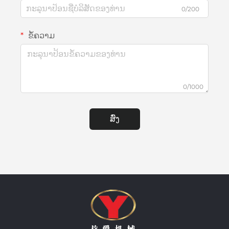
0/200
ຂໍ້ຄວາມ
0/1000
ສົ່ງ