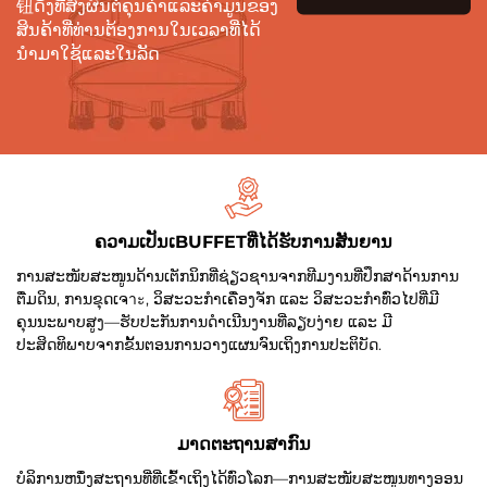
钮ດັ່ງທີ່ສົ່ງຜົນຕໍ່ຄຸນຄ່າແລະຄ່າມູນຂອງ
ສິນຄ້າທີ່ທ່ານຕ້ອງການໃນເວລາທີ່ໄດ້
ນຳມາໃຊ້ແລະໃນລັດ
ຄວາມເປັນເBUFFETທີ່ໄດ້ຮັບການສັນຍານ
ການສະໜັບສະໜູນດ້ານເຕັກນິກທີ່ຊ່ຽວຊານຈາກທີມງານທີ່ປຶກສາດ້ານການ
ຕື່ມດິນ, ການຂຸດເຈาะ, ວິສະວະກຳເຄື່ອງຈັກ ແລະ ວິສະວະກຳທົ່ວໄປທີ່ມີ
ຄຸນນະພາບສູງ—ຮັບປະກັນການດຳເນີນງານທີ່ລຽບງ່າຍ ແລະ ມີ
ປະສິດທິພາບຈາກຂັ້ນຕອນການວາງແຜນຈົນເຖິງການປະຕິບັດ.
ມາດຕະຖານສາກົນ
ບໍລິການຫນຶ່ງສະຖານທີ່ທີ່ເຂົ້າເຖິງໄດ້ທົ່ວໂລກ—ການສະໜັບສະໜູນທາງອອນ