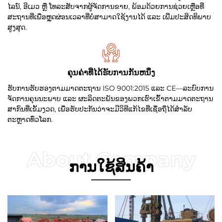
ໄລນ໌, ອີເມວ ຫຼື ໂທລະສັບຈາກຜູ້ຈັດການຂາຍ, ພ້ອມດ້ວຍການຊ່ວຍເຫຼືອທີ່
ສະຖານທີ່ເພື່ອຫຼຸດຜ່ອນເວລາທີ່ບໍ່ສາມາດໃຊ້ງານໄດ້ ແລະ ເພີ່ມປະສິດທິພາບ
ສູງສຸດ.
ຄຸນຄ່າທີ່ໄດ້ຮັບການກັນຫນຶ່ງ
ຮັບການຮັບຮອງຕາມມາດຕະຖານ ISO 9001:2015 ແລະ CE—ລະບົບການ
ຈັດການຄຸນນະພາບ ແລະ ຜະລິດຕະພັນຂອງພວກເຮົາເຂົ້າຕາມມາດຕະຖານ
ສາກົນທີ່ເຂັ້ມງວດ, ເພື່ອຮັບປະກັນວ່າຈະມີວິທີແກ້ໄຂທີ່ເຊື່ອຖືໄດ້ສຳລັບ
ຕະຫຼາດທົ່ວໂລກ.
ການໃຊ້ສິນຄ້າ