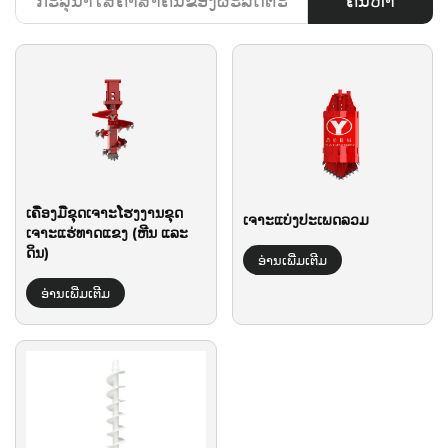
ຄົ້ນຫາ
ເຄື່ອງມືຂຸດເຈາະໂຮງງານຂຸດ
ເຈາະແບ່ງປະເພດລວມ
ເຈາະແຮ່ທາດແຂງ (ຫີນ ແລະ
ດິນ)
ອ່ານເພີ່ມເຕີມ
ອ່ານເພີ່ມເຕີມ