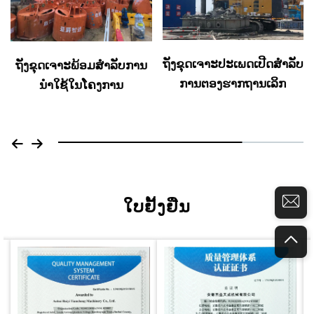
ຖັງຂຸດເຈາະປະເພດເປີດສຳລັບ
ຖັງຂຸດເຈາະພ້ອມສຳລັບການ
ການຕອງຮາກຖານເລິກ
ນຳໃຊ້ໃນໂຄງການ
ໃບຢັ້ງຢືນ