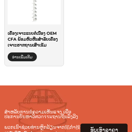
ເຄື່ອງເຈາະແບບຕໍ່ເນື່ອງ OEM
CFA ພ້ອມຫົວຫີນສຳລັບເຄື່ອງ
ເຈາະຮາກຖານເສົາເຂັມ
ອ່ານເພີ່ມເຕີມ
ສຳຫລັບການຂໍຄວາມເຫັນແຈງ ເພື່ອ
ປະການບັນຫາວິศວกรรมຖານຖຶນລົງລີງ
ພວກເຮົາຊ່ວຍທ່ານຫຼິກລ້ຽນຈາກ陷ກຳ按
ຮັບເອົາລາຄາ