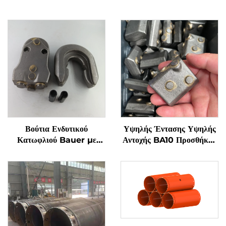
Βούτια Ενδυτικού
Υψηλής Έντασης Υψηλής
Κατωφλιού Bauer με
Αντοχής BA10 Προσθήκης
Οδόντες WS39 για Υλικά
Δοντιών Κάδου
Βάσεων
Θεμελίωσης Εξαρτήματα
Φθοράς για Φακό