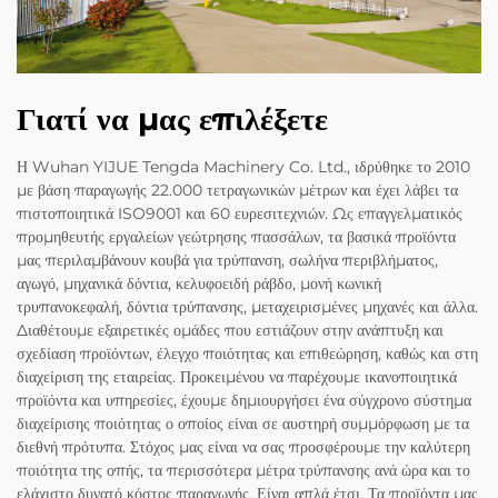
Γιατί να μας επιλέξετε
Η Wuhan YIJUE Tengda Machinery Co. Ltd., ιδρύθηκε το 2010
με βάση παραγωγής 22.000 τετραγωνικών μέτρων και έχει λάβει τα
πιστοποιητικά ISO9001 και 60 ευρεσιτεχνιών. Ως επαγγελματικός
προμηθευτής εργαλείων γεώτρησης πασσάλων, τα βασικά προϊόντα
μας περιλαμβάνουν κουβά για τρύπανση, σωλήνα περιβλήματος,
αγωγό, μηχανικά δόντια, κελυφοειδή ράβδο, μονή κωνική
τρυπανοκεφαλή, δόντια τρύπανσης, μεταχειρισμένες μηχανές και άλλα.
Διαθέτουμε εξαιρετικές ομάδες που εστιάζουν στην ανάπτυξη και
σχεδίαση προϊόντων, έλεγχο ποιότητας και επιθεώρηση, καθώς και στη
διαχείριση της εταιρείας. Προκειμένου να παρέχουμε ικανοποιητικά
προϊόντα και υπηρεσίες, έχουμε δημιουργήσει ένα σύγχρονο σύστημα
διαχείρισης ποιότητας ο οποίος είναι σε αυστηρή συμμόρφωση με τα
διεθνή πρότυπα. Στόχος μας είναι να σας προσφέρουμε την καλύτερη
ποιότητα της οπής, τα περισσότερα μέτρα τρύπανσης ανά ώρα και το
ελάχιστο δυνατό κόστος παραγωγής. Είναι απλά έτσι. Τα προϊόντα μας