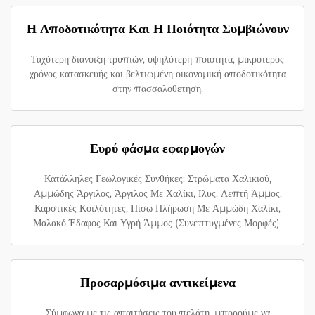
Η Αποδοτικότητα Και Η Ποιότητα Συμβιώνουν
Ταχύτερη διάνοιξη τρυπιών, υψηλότερη ποιότητα, μικρότερος
χρόνος κατασκευής και βελτιωμένη οικονομική αποδοτικότητα
στην πασσαλοθετηση.
Ευρύ φάσμα εφαρμογών
Κατάλληλες Γεωλογικές Συνθήκες: Στρώματα Χαλικιού,
Αμμώδης Άργιλος, Άργιλος Με Χαλίκι, Ιλυς, Λεπτή Άμμος,
Καρστικές Κοιλότητες, Πίσω Πλήρωση Με Αμμώδη Χαλίκι,
Μαλακό Έδαφος Και Υγρή Άμμος (Συνεπτυγμένες Μορφές).
Προσαρμόσιμα αντικείμενα
Σύμφωνα με τις απαιτήσεις του πελάτη, μπορούμε να