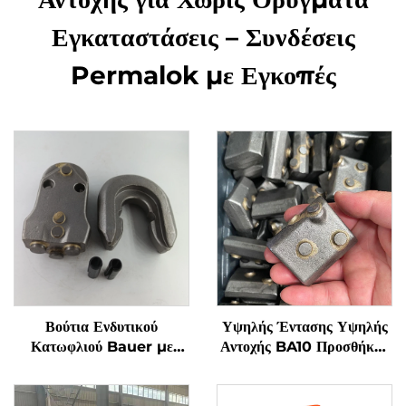
Εγκαταστάσεις – Συνδέσεις
Permalok με Εγκοπές
Βούτια Ενδυτικού
Υψηλής Έντασης Υψηλής
Κατωφλιού Bauer με
Αντοχής BA10 Προσθήκης
Οδόντες WS39 για Υλικά
Δοντιών Κάδου
Βάσεων
Θεμελίωσης Εξαρτήματα