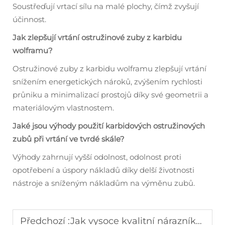
Soustřeďují vrtací sílu na malé plochy, čímž zvyšují
účinnost.
Jak zlepšují vrtání ostružinové zuby z karbidu
wolframu?
Ostružinové zuby z karbidu wolframu zlepšují vrtání
snížením energetických nároků, zvýšením rychlosti
průniku a minimalizací prostojů díky své geometrii a
materiálovým vlastnostem.
Jaké jsou výhody použití karbidových ostružinových
zubů při vrtání ve tvrdé skále?
Výhody zahrnují vyšší odolnost, odolnost proti
opotřebení a úspory nákladů díky delší životnosti
nástroje a sníženým nákladům na výměnu zubů.
Předchozí :
Jak vysoce kvalitní nárazníky zlepšují efektivitu bagrování