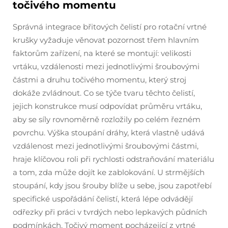
točivého momentu
Správná integrace břitových čelistí pro rotační vrtné
krušky vyžaduje věnovat pozornost třem hlavním
faktorům zařízení, na které se montují: velikosti
vrtáku, vzdálenosti mezi jednotlivými šroubovými
částmi a druhu točivého momentu, který stroj
dokáže zvládnout. Co se týče tvaru těchto čelistí,
jejich konstrukce musí odpovídat průměru vrtáku,
aby se síly rovnoměrně rozložily po celém řezném
povrchu. Výška stoupání dráhy, která vlastně udává
vzdálenost mezi jednotlivými šroubovými částmi,
hraje klíčovou roli při rychlosti odstraňování materiálu
a tom, zda může dojít ke zablokování. U strmějších
stoupání, kdy jsou šrouby blíže u sebe, jsou zapotřebí
specifické uspořádání čelistí, která lépe odvádějí
odřezky při práci v tvrdých nebo lepkavých půdních
podmínkách. Točivý moment pocházející z vrtné