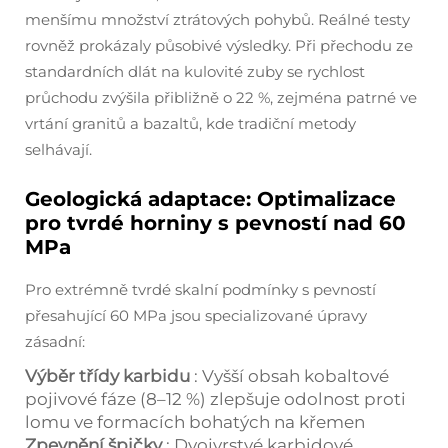
menšímu množství ztrátových pohybů. Reálné testy
rovněž prokázaly působivé výsledky. Při přechodu ze
standardních dlát na kulovité zuby se rychlost
průchodu zvýšila přibližně o 22 %, zejména patrné ve
vrtání granitů a bazaltů, kde tradiční metody
selhávají.
Geologická adaptace: Optimalizace
pro tvrdé horniny s pevností nad 60
MPa
Pro extrémně tvrdé skalní podmínky s pevností
přesahující 60 MPa jsou specializované úpravy
zásadní:
Výběr třídy karbidu
: Vyšší obsah kobaltové
pojivové fáze (8–12 %) zlepšuje odolnost proti
lomu ve formacích bohatých na křemen
Zpevnění špičky
: Dvojvrstvé karbidové