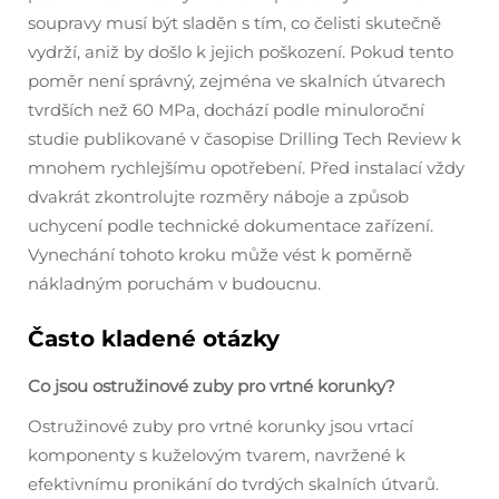
soupravy musí být sladěn s tím, co čelisti skutečně
vydrží, aniž by došlo k jejich poškození. Pokud tento
poměr není správný, zejména ve skalních útvarech
tvrdších než 60 MPa, dochází podle minuloroční
studie publikované v časopise Drilling Tech Review k
mnohem rychlejšímu opotřebení. Před instalací vždy
dvakrát zkontrolujte rozměry náboje a způsob
uchycení podle technické dokumentace zařízení.
Vynechání tohoto kroku může vést k poměrně
nákladným poruchám v budoucnu.
Často kladené otázky
Co jsou ostružinové zuby pro vrtné korunky?
Ostružinové zuby pro vrtné korunky jsou vrtací
komponenty s kuželovým tvarem, navržené k
efektivnímu pronikání do tvrdých skalních útvarů.