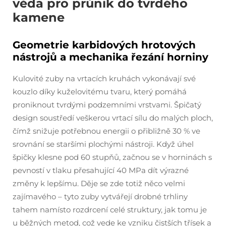
věda pro průnik do tvrdého
kamene
Geometrie karbidových hrotových
nástrojů a mechanika řezání horniny
Kulovité zuby na vrtacích kruhách vykonávají své
kouzlo díky kuželovitému tvaru, který pomáhá
proniknout tvrdými podzemními vrstvami. Špičatý
design soustředí veškerou vrtací sílu do malých ploch,
čímž snižuje potřebnou energii o přibližně 30 % ve
srovnání se staršími plochými nástroji. Když úhel
špičky klesne pod 60 stupňů, začnou se v horninách s
pevností v tlaku přesahující 40 MPa dít výrazné
změny k lepšímu. Děje se zde totiž něco velmi
zajímavého – tyto zuby vytvářejí drobné trhliny
tahem namísto rozdrcení celé struktury, jak tomu je
u běžných metod, což vede ke vzniku čistších třísek a