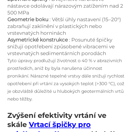
nástavce odolávají nárazovým zatížením nad 2
500 MPa
Geometrie boku
: Větší úhly nastavení (15–20°)
zabraňují zaklínění v plastických nebo
vrstevnatých horninách
Asymetrické konstrukce
: Posunuté špičky
snižují opotřebení způsobené vibracemi ve
vrstevnatých sedimentárních porodách
Tyto úpravy prodlužují životnost o 40 % v abrazivních
prostředích, aniž by byla narušena účinnost
pronikání. Nárazné tepelné vrstvy dále snižují rychlost
opotřebení při vrtání za vysokých teplot (>300 °C), což
je obzvláště důležité u hlubokých geotermálních vrtů
nebo těžby.
Zvýšení efektivity vrtání ve
skále
Vrtací špičky pro