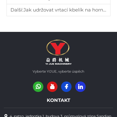
Další:
Jak udržovat vrtací kbelík na horninu, aby se maximalizovala produktivita
Vyberte YIJUE, vyberte úspěch
KONTAKT
4. patro, jednotka 1, budova 3, průmyslová zóna Sandian