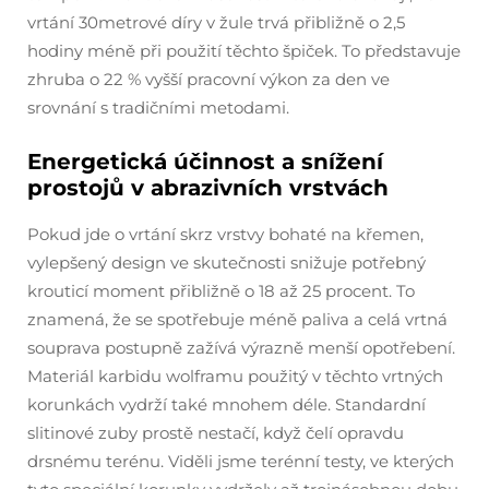
vrtání 30metrové díry v žule trvá přibližně o 2,5
hodiny méně při použití těchto špiček. To představuje
zhruba o 22 % vyšší pracovní výkon za den ve
srovnání s tradičními metodami.
Energetická účinnost a snížení
prostojů v abrazivních vrstvách
Pokud jde o vrtání skrz vrstvy bohaté na křemen,
vylepšený design ve skutečnosti snižuje potřebný
krouticí moment přibližně o 18 až 25 procent. To
znamená, že se spotřebuje méně paliva a celá vrtná
souprava postupně zažívá výrazně menší opotřebení.
Materiál karbidu wolframu použitý v těchto vrtných
korunkách vydrží také mnohem déle. Standardní
slitinové zuby prostě nestačí, když čelí opravdu
drsnému terénu. Viděli jsme terénní testy, ve kterých