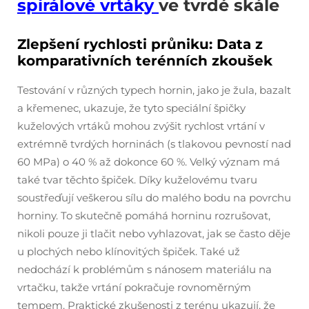
spirálové vrtáky
ve tvrdé skále
Zlepšení rychlosti průniku: Data z
komparativních terénních zkoušek
Testování v různých typech hornin, jako je žula, bazalt
a křemenec, ukazuje, že tyto speciální špičky
kuželových vrtáků mohou zvýšit rychlost vrtání v
extrémně tvrdých horninách (s tlakovou pevností nad
60 MPa) o 40 % až dokonce 60 %. Velký význam má
také tvar těchto špiček. Díky kuželovému tvaru
soustřeďují veškerou sílu do malého bodu na povrchu
horniny. To skutečně pomáhá horninu rozrušovat,
nikoli pouze ji tlačit nebo vyhlazovat, jak se často děje
u plochých nebo klínovitých špiček. Také už
nedochází k problémům s nánosem materiálu na
vrtačku, takže vrtání pokračuje rovnoměrným
tempem. Praktické zkušenosti z terénu ukazují, že