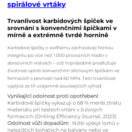
spirálové vrtáky
Trvanlivost karbidových špiček ve
srovnání s konvenčními špičkami v
mírně a extrémně tvrdé hornině
Karbidové špičky z wolframu zachovávají řeznou
integritu po více než 1 000 provozních hodin v
abrazivních vrstvách – což trojnásobně prodlužuje
životnost oproti konvenčním slitinovým špičkám ve
formacích s pevností nad 60 MPa. Tato trvanlivost
vyplývá ze tří vzájemně souvisejících výhod:
Vynikající odolnost proti opotřebení
:
Karbidové špičky vykazují o 68 % menší ztrátu
materiálu při testech vrtání v žulových
formacích (Drilling Efficiency Journal, 2023)
Odolnost vůči dopadům
: Nižší výskyt lomů v
nalezištích bohatých na balvany nebo ve