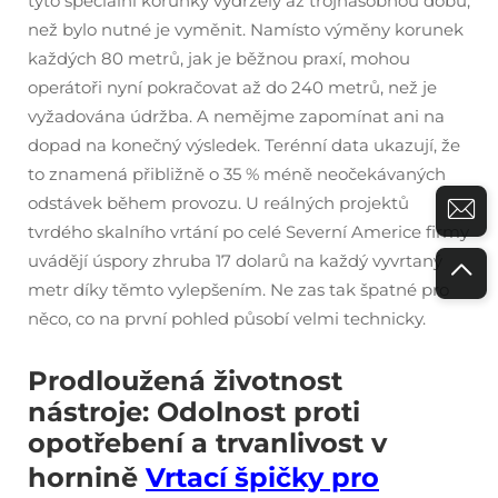
tyto speciální korunky vydržely až trojnásobnou dobu,
než bylo nutné je vyměnit. Namísto výměny korunek
každých 80 metrů, jak je běžnou praxí, mohou
operátoři nyní pokračovat až do 240 metrů, než je
vyžadována údržba. A nemějme zapomínat ani na
dopad na konečný výsledek. Terénní data ukazují, že
to znamená přibližně o 35 % méně neočekávaných
odstávek během provozu. U reálných projektů
tvrdého skalního vrtání po celé Severní Americe firmy
uvádějí úspory zhruba 17 dolarů na každý vyvrtaný
metr díky těmto vylepšením. Ne zas tak špatné pro
něco, co na první pohled působí velmi technicky.
Prodloužená životnost
nástroje: Odolnost proti
opotřebení a trvanlivost v
hornině
Vrtací špičky pro