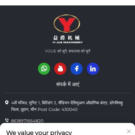
YIJUE को चुनें, सफलता को चुनें
संपर्क में आएं
4वीं मंजिल, यूनिट 1, बिल्डिंग 3, सैंडियन देसियुआन औद्योगिक क्षेत्र, डोंगक्सिहु
जिला, वुहान, चीन Post Code: 430040
8618971664820
8618971664820
We value your privacy