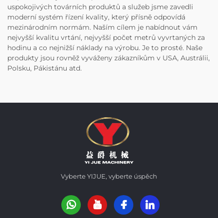
uspokojivých továrních produktů a služeb jsme zavedli
moderní systém řízení kvality, který přísně odpovídá
mezinárodním normám. Naším cílem je nabídnout vám
nejvyšší kvalitu vrtání, nejvyšší počet metrů vyvrtaných za
hodinu a co nejnižší náklady na výrobu. Je to prosté. Naše
produkty jsou rovněž vyváženy zákazníkům v USA, Austrálii,
Polsku, Pákistánu atd.
Vyberte YIJUE, vyberte úspěch