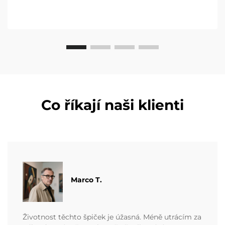
Co říkají naši klienti
Marco T.
Životnost těchto špiček je úžasná. Méně utrácím za