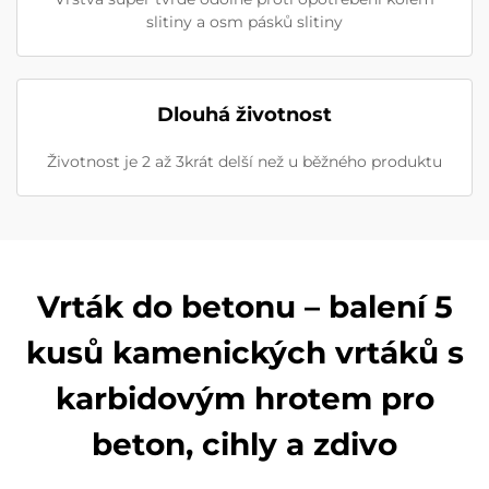
slitiny a osm pásků slitiny
Dlouhá životnost
Životnost je 2 až 3krát delší než u běžného produktu
Vrták do betonu – balení 5
kusů kamenických vrtáků s
karbidovým hrotem pro
beton, cihly a zdivo