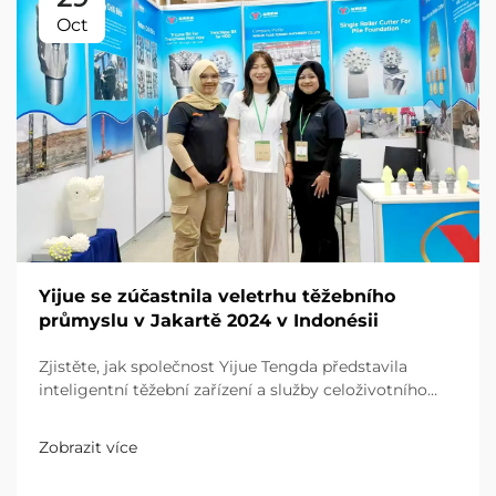
Oct
Yijue se zúčastnila veletrhu těžebního
průmyslu v Jakartě 2024 v Indonésii
Zjistěte, jak společnost Yijue Tengda představila
inteligentní těžební zařízení a služby celoživotního
cyklu na události v Jakartě 2024, které řeší náročné
klimatické podmínky Indonésie a efektivitu provozu
Zobrazit více
malých dolů. Zjistěte více už teď.