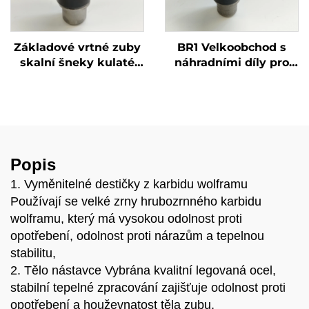
Základové vrtné zuby
BR1 Velkoobchod s
skalní šneky kulaté
náhradními díly pro
zuby 20Z 22Z vrací
stavební stroje vrtné
nástroje
zuby pro skalní
vrtačky součásti
vrtaček
Popis
1. Vyměnitelné destičky z karbidu wolframu
Používají se velké zrny hrubozrnného karbidu
wolframu, který má vysokou odolnost proti
opotřebení, odolnost proti nárazům a tepelnou
stabilitu,
2. Tělo nástavce Vybrána kvalitní legovaná ocel,
stabilní tepelné zpracování zajišťuje odolnost proti
opotřebení a houževnatost těla zubu,