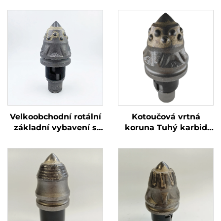
Velkoobchodní rotální
Kotoučová vrtná
základní vybavení s
koruna Tuhý karbid
vysokou odolností
Základové vrtné
střílní zubů
Projektilové břity pro
multifunkčních
pilotní stroj
vrtacích nástrojů