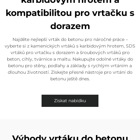
kompatibilitou pro vrtačku s
dorazem
Najděte nejlepší vrták do betonu pro náročné práce –
vyberte si z kamenických vrtáků s karbidovým hrotem, SDS
vrtáků pro vrtačku s dorazem a šroubových vrtáků pro
beton, cihly, tvárnice a maltu. Nakupujte odolné vrtáky do
betonu pro stěny, podlahy a základy s rychlým vrtáním a
dlouhou životností. Získejte přesné nástroje pro vrtání do
betonu ještě dnes.
Získat nabídku
Výhody vrtáku do betonu