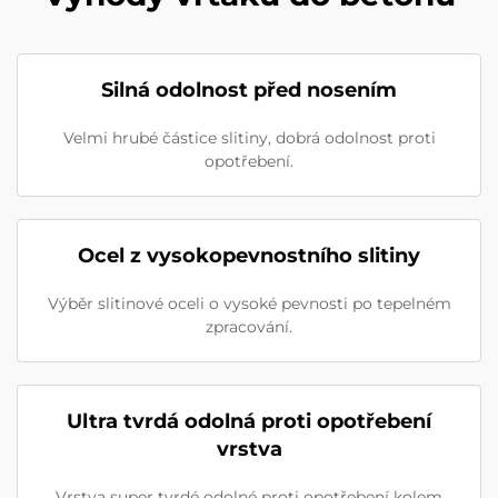
Silná odolnost před nosením
Velmi hrubé částice slitiny, dobrá odolnost proti
opotřebení.
Ocel z vysokopevnostního slitiny
Výběr slitinové oceli o vysoké pevnosti po tepelném
zpracování.
Ultra tvrdá odolná proti opotřebení
vrstva
Vrstva super tvrdé odolné proti opotřebení kolem