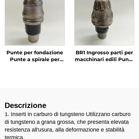
Funzione
Punte per fondazione
BR1 Ingrosso parti per
Punte a spirale per
macchinari edili Punte
roccia Punte a
per trivellazione Punte
proiettile 20Z 22Z
per perforatrice
Strumenti di
perforazione
Descrizione
1. Inserti in carburo di tungsteno Utilizzano carburo
di tungsteno a grana grossa, che presenta elevata
resistenza all'usura, alla deformazione e stabilità
termica,