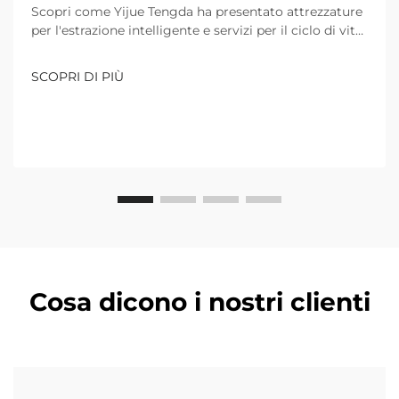
Scopri come Yijue Tengda ha presentato attrezzature
per l'estrazione intelligente e servizi per il ciclo di vita
completo a Jakarta 2024, affrontando il clima rigido
dell'Indonesia e l'efficienza delle miniere di piccole
SCOPRI DI PIÙ
dimensioni. Scopri di più ora.
Cosa dicono i nostri clienti