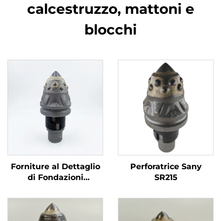
calcestruzzo, mattoni e
blocchi
Forniture al Dettaglio
Perforatrice Sany
di Fondazioni
SR215
Rotatorie con Denti a
Palla ad Alta
Resistenza Strumenti
da Foratura Multi